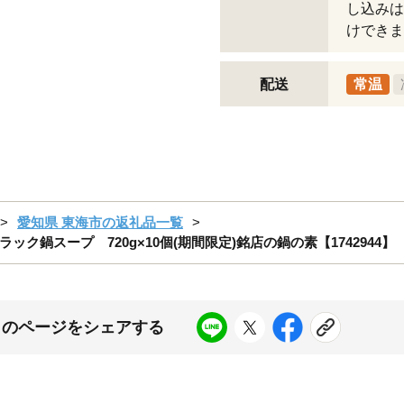
し込みは
けできま
配送
常温
愛知県 東海市の返礼品一覧
鍋スープ 720g×10個(期間限定)銘店の鍋の素【1742944】
このページをシェアする