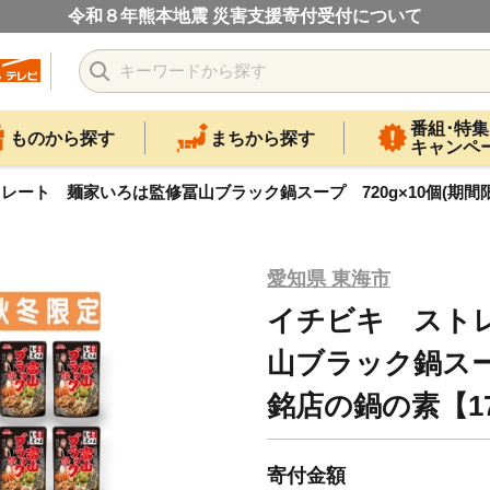
令和８年熊本地震 災害支援寄付受付について
番組･特集
ものから探す
まちから探す
キャンペ
ート 麺家いろは監修冨山ブラック鍋スープ 720g×10個(期間限定
愛知県 東海市
イチビキ スト
山ブラック鍋スープ
銘店の鍋の素【17
寄付金額