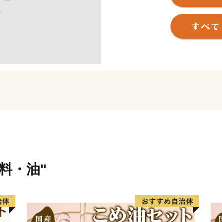
名古屋都心や中部国際空港
したまちづくりを積極的に
し、日本経済を牽引する産
本市の返礼品には贈答用と
り揃えておりますので、皆
東海市の魅力あふれるお礼
味料・油"