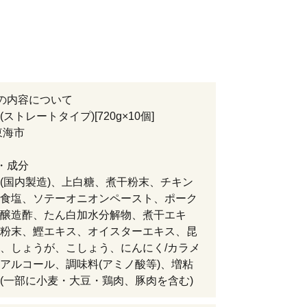
の内容について
ストレートタイプ)[720g×10個]
東海市
・成分
(国内製造)、上白糖、煮干粉末、チキン
食塩、ソテーオニオンペースト、ポーク
醸造酢、たん白加水分解物、煮干エキ
粉末、鰹エキス、オイスターエキス、昆
、しょうが、こしょう、にんにく/カラメ
アルコール、調味料(アミノ酸等)、増粘
(一部に小麦・大豆・鶏肉、豚肉を含む)