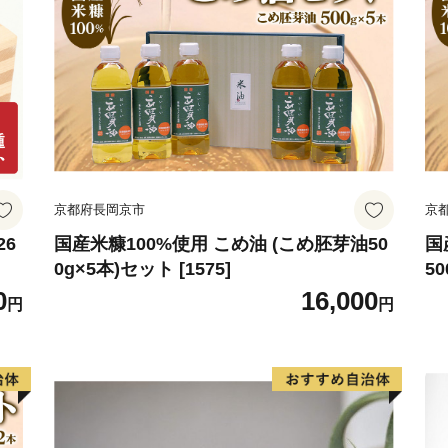
京都府長岡京市
京
26
国産米糠100%使用 こめ油 (こめ胚芽油50
国
0g×5本)セット [1575]
50
0
16,000
円
円