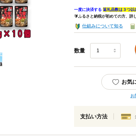
一度に決済する
返礼品数は３つ以
🔰ふるさと納税が初めての方、詳
仕組みについて知る
数量
お気
お
支払い方法