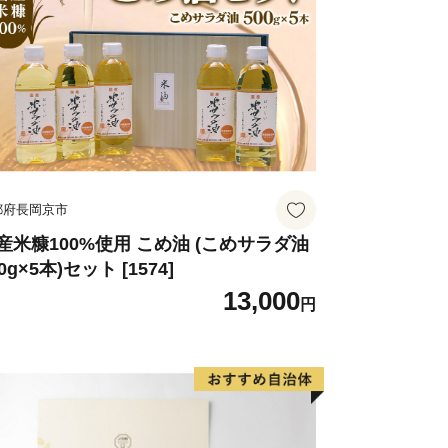
都府長岡京市
産米糠100%使用 こめ油 (こめサラダ油
0g×5本)セット [1574]
13,000
円