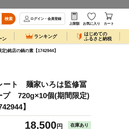
検索
ログイン・会員登録
上限額
お気に入り
カート
はじめての
ランキング
ーン
ふるさと納税
)銘店の鍋の素【1742944】
レート 麺家いろは監修冨
 720g×10個(期間限定)
42944】
18,500
在庫あり
円