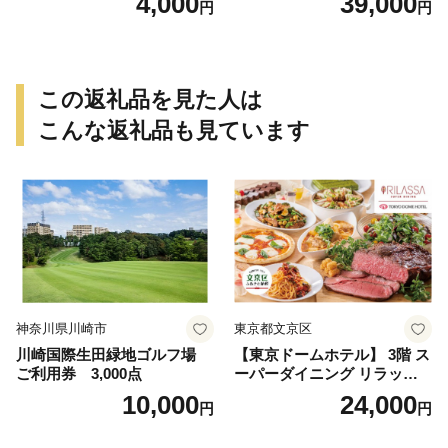
4,000
39,000
円
円
日 特別な日 完全個室 ノンア
ルコール スパークリングワ
イン 1本付き デザート ドリ
ンク セレブレ お食事券 愛知
県 小牧市 送料無料
この返礼品を見た人は
こんな返礼品も見ています
神奈川県川崎市
東京都文京区
川崎国際生田緑地ゴルフ場
【東京ドームホテル】 3階 ス
ご利用券 3,000点
ーパーダイニング リラッサ
ランチブッフェ お食事券 大
10,000
24,000
円
円
人1名様分 関東 東京 ご利用
券 ランチ 昼食 食事券 レスト