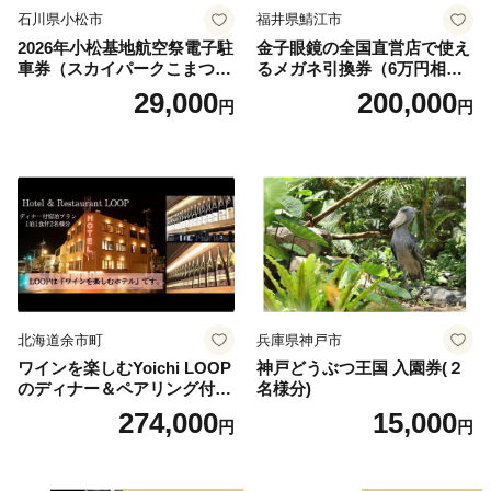
石川県小松市
福井県鯖江市
2026年小松基地航空祭電子駐
金子眼鏡の全国直営店で使え
車券（スカイパークこまつ
るメガネ引換券（6万円相
翼） 駐車場 シャトルバスの
当） Platinum
29,000
200,000
円
円
りばすぐ 石川県 小松市
北海道余市町
兵庫県神戸市
ワインを楽しむYoichi LOOP
神戸どうぶつ王国 入園券(２
のディナー＆ペアリング付宿
名様分)
泊プラン＜デラックスツイン
274,000
15,000
円
円
＞