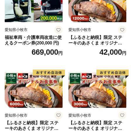
愛知県小牧市
愛知県小牧市
福祉車両・介護車両改造に使
【ふるさと納税】限定 ステ
えるクーポン券(200,000 円)
ーキのあさくま オリジナル
お食事券 12000円 お好きなメ
669,000
42,000
円
円
ニュー 好きなだけ コーンス
ープ カレー サラダ プリン ソ
フトクリーム デザート 愛知
県 小牧店 小牧市 チケット 送
料無料
愛知県小牧市
愛知県小牧市
【ふるさと納税】限定 ステ
【ふるさと納税】限定 ステ
ーキのあさくま オリジナル
ーキのあさくま オリジナル