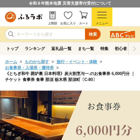
令和８年熊本地震 災害支援寄付受付について
上限額
お気に入り
カート
メニュー
検索
トップ
ランキング
返礼品一覧
まち一覧
特集
初心者ガイド
ホーム
ものから探す
旅行・イベント・体験
お食事券・入場券・優待券
《とちぎ和牛 囲炉裏 日本料理》炭火割烹与一.のお食事券 6,000円分 ｜
チケット 食事券 食事 那須 栃木県 那須町〔C-80〕