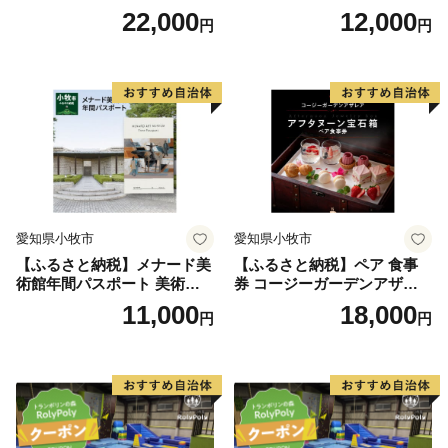
お食事券 6000円 お好きなメ
お食事券 3000円 お好きなメ
22,000
12,000
円
円
ニュー 好きなだけ コーンス
ニュー 好きなだけ コーンス
ープ カレー サラダ プリン ソ
ープ カレー サラダ プリン ソ
フトクリーム デザート 愛知
フトクリーム デザート 愛知
県 小牧店 小牧市 チケット 送
県 小牧店 小牧市 チケット 送
料無料
料無料
愛知県小牧市
愛知県小牧市
【ふるさと納税】メナード美
【ふるさと納税】ペア 食事
術館年間パスポート 美術館
券 コージーガーデンアザレ
メナード アート
ア アフタヌーン宝石箱 ホテ
11,000
18,000
円
円
ル特製 デザート 6種類 サン
ドウィッチ コーヒー または
紅茶 スイーツ アフタヌーン
ティー チケット 券 2名様分
お祝 誕生日 記念日 名鉄小牧
ホテル 愛知県 小牧市 送料無
料