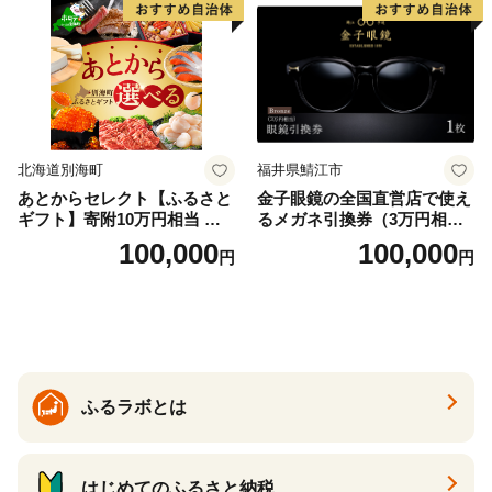
北海道別海町
福井県鯖江市
あとからセレクト【ふるさと
金子眼鏡の全国直営店で使え
ギフト】寄附10万円相当 あ
るメガネ引換券（3万円相
とから選べる！ ギフト いく
当） Bronze
100,000
100,000
円
円
ら ほたて 海鮮 牛肉 別海町
ケーキ アイス （ 後から 選べ
る カタログ カタログポイン
ト カタログギフト あとから
カタログ あとからカタログ
ポイント あとからカタログ
ギフト ふるさと納税 ）
ふるラボとは
はじめてのふるさと納税