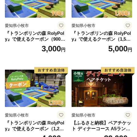
愛知県小牧市
愛知県小牧市
『トランポリンの森 RolyPol
『トランポリンの森 RolyPol
y』で使えるクーポン（900
y』で使えるクーポン（1,500
円）
円）
3,000
5,000
円
円
愛知県小牧市
愛知県小牧市
『トランポリンの森 RolyPol
【ふるさと納税】ペアチケッ
y』で使えるクーポン（1,200
ト ディナーコース A5ランク
円）
飛騨牛 コース 記念日 お誕生