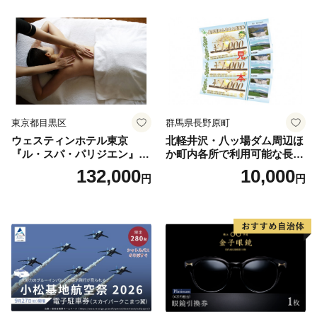
ラン ブッフェ 東京都 お食事
券
東京都目黒区
群馬県長野原町
ウェスティンホテル東京
北軽井沢・八ッ場ダム周辺ほ
『ル・スパ・パリジエン』選
か町内各所で利用可能な長野
べるボディセラピー90分/1名
原町ふるさと感謝券（3,000
132,000
10,000
円
円
円分）【トラベル 観光 旅行
お土産 群馬県 長野原町 北軽
井沢】