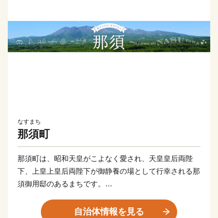
なすまち
那須町
那須町は、昭和天皇がこよなく愛され、天皇皇后両陛
下、上皇上皇后両陛下が御静養の場として行幸される那
須御用邸のあるまちです。
ロイヤルリゾート那須として広く知られており、壮麗な
那須連山の麓に、歴史ある那須温泉郷をはじめ、豊かな
自治体情報を見る