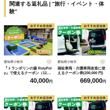
関連する返礼品 | "旅行・イベント・体
◆日本最北端わっかない白夜祭 ・・・ ６月中旬
験"
◆南中ソーラン全国交流祭 in 稚内 ・・・ ７月下
旬
◆稚内みなと南極まつり ・・・ ８月上旬
◆日本最北端わっかない平和マラソン ・・・ ９月
上旬
愛知県小牧市
愛知県小牧市
『トランポリンの森 RolyPol
福祉車両・介護車両改造に使
y』で使えるクーポン（12,00
えるクーポン券(200,000 円)
0円）
40,000
669,000
円
円