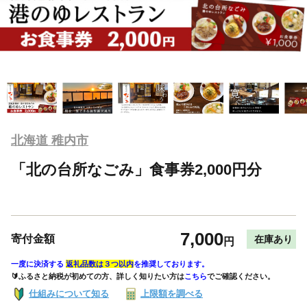
北海道 稚内市
「北の台所なごみ」食事券2,000円分
7,000
寄付金額
在庫あり
円
一度に決済する
返礼品数は３つ以内
を推奨しております。
🔰ふるさと納税が初めての方、詳しく知りたい方は
こちら
でご確認ください。
仕組みについて知る
上限額を調べる