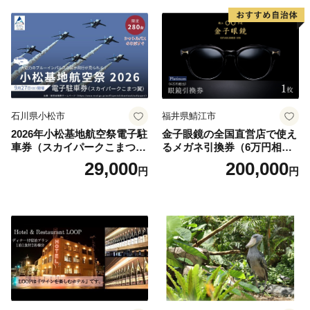
石川県小松市
福井県鯖江市
2026年小松基地航空祭電子駐
金子眼鏡の全国直営店で使え
車券（スカイパークこまつ
るメガネ引換券（6万円相
翼） 駐車場 シャトルバスの
当） Platinum
29,000
200,000
円
円
りばすぐ 石川県 小松市