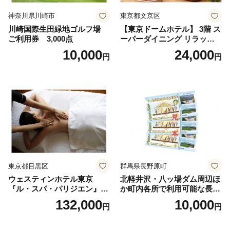
神奈川県川崎市
東京都文京区
川崎国際生田緑地ゴルフ場
【東京ドームホテル】 3階 ス
ご利用券 3,000点
ーパーダイニング リラッサ
ランチブッフェ お食事券 大
10,000
24,000
円
円
人1名様分 関東 東京 ご利用
券 ランチ 昼食 食事券 レスト
ラン ブッフェ 東京都 お食事
券
東京都目黒区
群馬県長野原町
ウェスティンホテル東京
北軽井沢・八ッ場ダム周辺ほ
『ル・スパ・パリジエン』選
か町内各所で利用可能な長野
べるボディセラピー90分/1名
原町ふるさと感謝券（3,000
132,000
10,000
円
円
円分）【トラベル 観光 旅行
お土産 群馬県 長野原町 北軽
井沢】