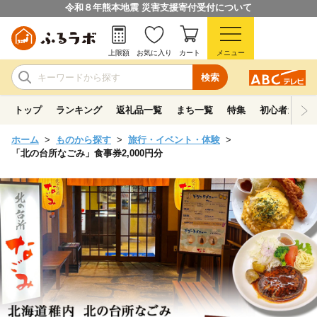
令和８年熊本地震 災害支援寄付受付について
上限額
お気に入り
カート
メニュー
検索
トップ
ランキング
返礼品一覧
まち一覧
特集
初心者ガイド
ホーム
ものから探す
旅行・イベント・体験
「北の台所なごみ」食事券2,000円分