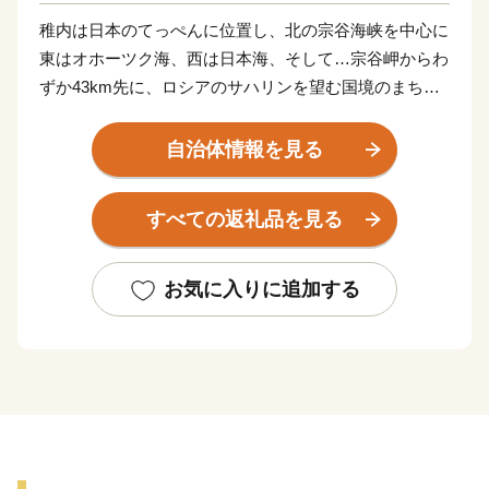
稚内は日本のてっぺんに位置し、北の宗谷海峡を中心に
東はオホーツク海、西は日本海、そして…宗谷岬からわ
ずか43km先に、ロシアのサハリンを望む国境のまちで
す。また、稚内は美しい自然景観も自慢です。宗谷岬の
背後に広がる宗谷丘陵には、北海道遺産である周氷河地
自治体情報を見る
形、57基の風車群、最北の白い道、これらは“圧巻”で
す！夏は平均20℃前後と冷涼な気候なので避暑地には最
すべての返礼品を見る
適ですし、冬はマイナス5℃前後と最北の地でありなが
ら、あまり寒くはありません。お越しの際には、是非ゆ
っくり稚内の味覚・気候・自然などをご堪能ください。
お気に入りに追加する
【稚内市の観光情報・イベントについて】
◆初日の出inてっぺん ・・・ １月１日
◆宗谷ふれあい公園スノーランド ・・・ ２月１日
～末日
◆JAPAN CUP 全国犬ぞり稚内大会 ・・・ ２月下
旬