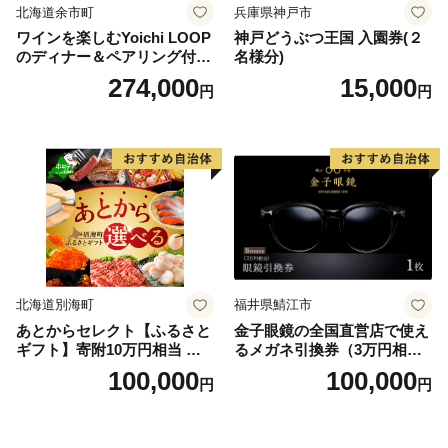
北海道余市町
兵庫県神戸市
ワインを楽しむYoichi LOOP
神戸どうぶつ王国 入園券(２
のディナー＆ペアリング付宿
名様分)
泊プラン＜デラックスツイン
274,000
15,000
円
円
＞
北海道別海町
福井県鯖江市
あとからセレクト【ふるさと
金子眼鏡の全国直営店で使え
ギフト】寄附10万円相当 あ
るメガネ引換券（3万円相
とから選べる！ ギフト いく
当） Bronze
100,000
100,000
円
円
ら ほたて 海鮮 牛肉 別海町
ケーキ アイス （ 後から 選べ
る カタログ カタログポイン
ト カタログギフト あとから