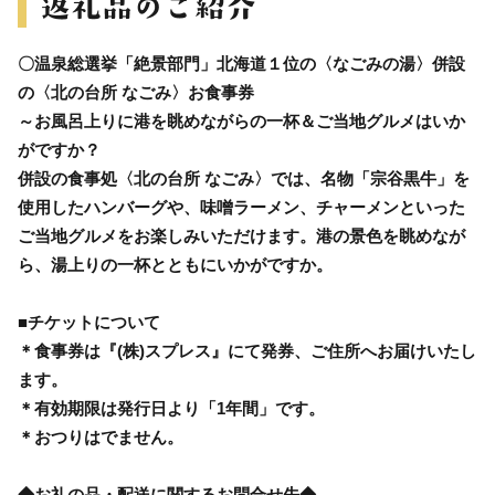
〇温泉総選挙「絶景部門」北海道１位の〈なごみの湯〉併設
の〈北の台所 なごみ〉お食事券
～お風呂上りに港を眺めながらの一杯＆ご当地グルメはいか
がですか？
併設の食事処〈北の台所 なごみ〉では、名物「宗谷黒牛」を
使用したハンバーグや、味噌ラーメン、チャーメンといった
ご当地グルメをお楽しみいただけます。港の景色を眺めなが
ら、湯上りの一杯とともにいかがですか。
■チケットについて
＊食事券は『(株)スプレス』にて発券、ご住所へお届けいたし
ます。
＊有効期限は発行日より「1年間」です。
＊おつりはでません。
◆お礼の品・配送に関するお問合せ先◆