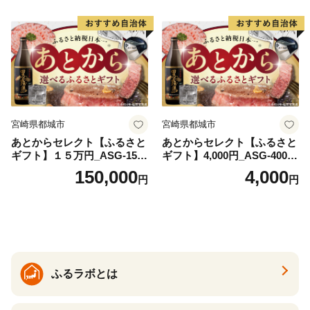
宮崎県都城市
宮崎県都城市
あとからセレクト【ふるさと
あとからセレクト【ふるさと
ギフト】１５万円_ASG-1500
ギフト】4,000円_ASG-4000_
00
(都城市) 後から選べる返礼品
150,000
4,000
円
円
ギフト ギフトポイント 品数2
200点以上 あとから選ぶ カタ
ログギフト カタログ ギフト
券 あとから選べる あとから
ギフト 返礼品カタログ グル
メカタログ ギフト肉 グルメ
ギフト フルーツギフト 肉 焼
ふるラボとは
酎 サーモン 野菜 魚介 海産物
うなぎ ゴルフ ふるさとチョ
イス ふるさと納税 仕組み