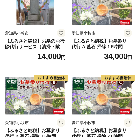
品をお送りします。
（鹿児島市内にお住まいの方にはお礼の品はお送りし
ていません。予めご了承ください。）
愛知県小牧市
愛知県小牧市
・お礼の品は、寄附の入金確認後、おおむね１か月以内
【ふるさと納税】お墓のお掃
【ふるさと納税】お墓参り
にお届けいたします。
除代行サービス（清掃・献
代行 A 墓石 掃除 1.5時間 程
（入金方法がクレジットカード決済以外の方は、１か
花・合掌）
度 お参り 献花 献香 雑草 除
14,000
34,000
円
円
去 処分 草抜き 清掃 お手入れ
月を超える場合もございます。）
水洗い 水拭き 汚れ落とし 代
行サービス 和形墓石 洋型墓
・県外にお住まいで、年2,000円以上の寄附をお寄せい
石 デザイン墓石 愛知県 小牧
市
ただいた方に、鹿児島県内の観光・文化施設(仙巌園、
水族館、いおワールド かごしま水族館など約60施設)等
において入館料等の割引が受けられる「かごしま応援者
証」を発行しています。
※ご希望の方は、ご連絡をお願いいたします。
愛知県小牧市
愛知県小牧市
【ふるさと納税】お墓参り
【ふるさと納税】お墓参り
◆ワンストップ特例申請書◆
代行 B 墓石 掃除 1.5時間 程
代行 C 墓石 掃除 2.0時間 程