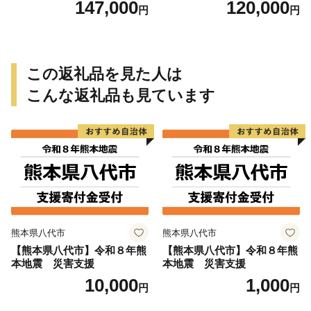
147,000
120,000
円
円
状況 確認 2ヶ月に1回 雨漏り
状況 確認 2ヶ月に1回 雨漏り
カビ 目視確認 写真撮影 庭木
カビ 目視確認 写真撮影 庭木
の確認 防犯確認 郵便物 チェ
の確認 防犯確認 郵便物 チェ
ック チラシ 回収 廃棄 提案
ック チラシ 回収 廃棄 提案
助言 愛知県 小牧市
助言 愛知県 小牧市
この返礼品を見た人は
こんな返礼品も見ています
熊本県八代市
熊本県八代市
【熊本県八代市】令和８年熊
【熊本県八代市】令和８年熊
本地震 災害支援
本地震 災害支援
10,000
1,000
円
円