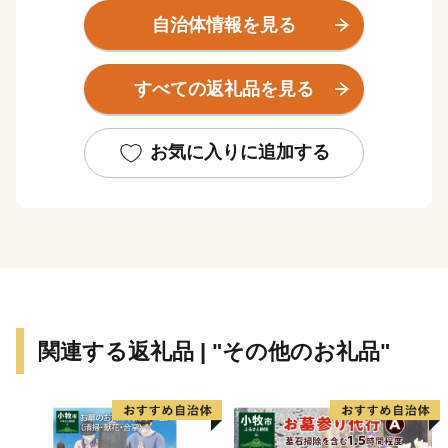
産地ならではの味である焼酎やさつま揚げなど美味し
自治体情報を見る
い“食”の宝庫です。
すべての返礼品を見る
伝統の技を受け継ぎ、高い技術で生み出された薩摩切
子、薩摩焼など、匠の技が光る“逸品”があります。
お気に入りに追加する
また、南の交流拠点都市として各種都市機能が集積して
おり、これらを活かした企業立地に取り組んでいます。
豊かな自然に恵まれた鹿児島市は黒毛和牛、黒豚、魚
介、お茶などイチオシ食材が多数！高い技術で生み出さ
れた美術工芸品も必見です！
関連する返礼品 | "その他のお礼品"
___________________________________________________
◆お礼の品について◆
・鹿児島市に寄附をしていただいた方を対象に、お礼の