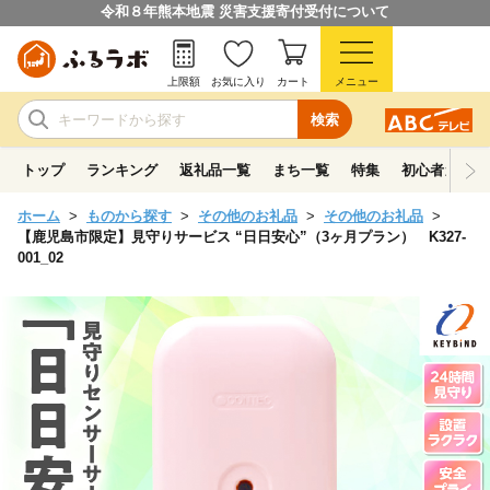
令和８年熊本地震 災害支援寄付受付について
上限額
お気に入り
カート
メニュー
検索
トップ
ランキング
返礼品一覧
まち一覧
特集
初心者ガイド
ホーム
ものから探す
その他のお礼品
その他のお礼品
【鹿児島市限定】見守りサービス “日日安心”（3ヶ月プラン） K327-
001_02