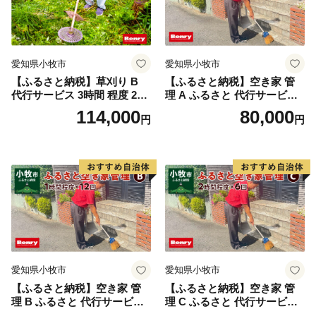
愛知県小牧市
愛知県小牧市
【ふるさと納税】草刈り B
【ふるさと納税】空き家 管
代行サービス 3時間 程度 2人
理 A ふるさと 代行サービス
作業 伐採 低草木 剪定 ゴミ拾
1時間 程度 × 6回 建物 外部
114,000
80,000
円
円
い 清掃 雑草 除去 除草 作業
状況 確認 2ヶ月に1回 雨漏り
状況 完了報告 撮影 庭 田畑
カビ 目視確認 写真撮影 庭木
遊休地 空地 ベンリーさつき
の確認 防犯確認 郵便物 チェ
小牧味岡店 愛知県 小牧市
ック チラシ 回収 廃棄 提案
助言 愛知県 小牧市
愛知県小牧市
愛知県小牧市
【ふるさと納税】空き家 管
【ふるさと納税】空き家 管
理 B ふるさと 代行サービス
理 C ふるさと 代行サービス
1時間 程度 × 12回 建物 外部
2時間 程度 × 6回 建物 外部