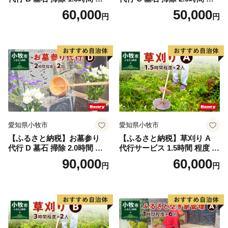
申請書を受領書と一緒にお送りします。
度 × 2回 お参り 献花 献香 雑
度 お参り 献花 献香 雑草 除
60,000
50,000
円
円
ワンストップ特例申請書は入金確認後３０日以内に住民
草 除去 処分 草抜き 清掃 お
去 処分 草抜き 清掃 お手入れ
手入れ 水洗い 水拭き 汚れ落
水洗い 水拭き 汚れ落とし 代
票住所へお送り致します。
とし 代行サービス 和形墓石
行サービス 和形墓石 洋型墓
必要情報を記載の上、返送してください。
洋型墓石 デザイン墓石 愛知
石 デザイン墓石 愛知県 小牧
県 小牧市
市
【ワンストップ特例申請書送付先】
〒897-0006
住所:鹿児島県南さつま市加世田本町41-7
宛先：鹿児島市ふるさと納税サポートセンター 宛
※鹿児島市では、ワンストップ特例申請受付を外部委託
愛知県小牧市
愛知県小牧市
しています。
【ふるさと納税】お墓参り
【ふるさと納税】草刈り A
代行 D 墓石 掃除 2.0時間 程
代行サービス 1.5時間 程度 2
度 × 2回 お参り 献花 献香 雑
人作業 伐採 低草木 剪定 ゴミ
90,000
60,000
円
円
草 除去 処分 草抜き 清掃 お
拾い 清掃 雑草 除去 除草 作
手入れ 水洗い 水拭き 汚れ落
業 状況 完了報告 撮影 庭 田
とし 代行サービス 和形墓石
畑 遊休地 空地 ベンリーさつ
洋型墓石 デザイン墓石 愛知
き小牧味岡店 愛知県 小牧市
県 小牧市