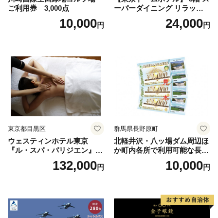
ご利用券 3,000点
ーパーダイニング リラッサ
ランチブッフェ お食事券 大
10,000
24,000
円
円
人1名様分 関東 東京 ご利用
券 ランチ 昼食 食事券 レスト
ラン ブッフェ 東京都 お食事
券
東京都目黒区
群馬県長野原町
ウェスティンホテル東京
北軽井沢・八ッ場ダム周辺ほ
『ル・スパ・パリジエン』選
か町内各所で利用可能な長野
べるボディセラピー90分/1名
原町ふるさと感謝券（3,000
132,000
10,000
円
円
円分）【トラベル 観光 旅行
お土産 群馬県 長野原町 北軽
井沢】