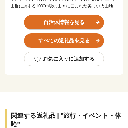
山群に属する1000m級の山々に囲まれた美しい火山地形
からなっている谷間盆地です。
総面積は47.76k㎡でそのうち86％が森林に覆われていま
自治体情報を見る
す。村の中央を流れる曽爾川に沿って9つの集落が形成
され、平均降水量1836㎜、平均気温13℃と高原冷涼多
すべての返礼品を見る
雨地帯です。
村の西側には柱状節理の岩壁があらわな屏風岩、兜岳及
び鎧岳は国の天然記念物に指定され、また東側にはスス
お気に入りに追加する
キの大海原で有名な曽爾高原があり、村の大半が室生赤
目青山国定公園に指定され風光明媚な村です。
本村の産業は、農林業と観光で支えられ、特に、夏でも
寒暖差があることからトマトやほうれん草などの高原野
菜が盛んに生産され、｢食｣と｢自然美｣で観光客をお迎
えしています。
関連する返礼品 | "旅行・イベント・体
験"