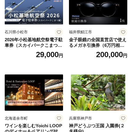
石川県小松市
福井県鯖江市
2026年小松基地航空祭電子駐
金子眼鏡の全国直営店で使え
車券（スカイパークこまつ
るメガネ引換券（6万円相
翼） 駐車場 シャトルバスの
当） Platinum
29,000
200,000
円
円
りばすぐ 石川県 小松市
北海道余市町
兵庫県神戸市
ワインを楽しむYoichi LOOP
神戸どうぶつ王国 入園券(２
のディナー＆ペアリング付宿
名様分)