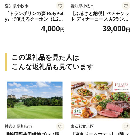
愛知県小牧市
愛知県小牧市
『トランポリンの森 RolyPol
【ふるさと納税】ペアチケッ
y』で使えるクーポン（1,200
ト ディナーコース A5ランク
円）
飛騨牛 コース 記念日 お誕生
4,000
39,000
円
円
日 特別な日 完全個室 ノンア
ルコール スパークリングワ
イン 1本付き デザート ドリ
ンク セレブレ お食事券 愛知
県 小牧市 送料無料
この返礼品を見た人は
こんな返礼品も見ています
神奈川県川崎市
東京都文京区
川崎国際生田緑地ゴルフ場
【東京ドームホテル】 3階 ス