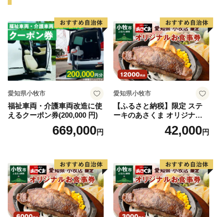
愛知県小牧市
愛知県小牧市
福祉車両・介護車両改造に使
【ふるさと納税】限定 ステ
えるクーポン券(200,000 円)
ーキのあさくま オリジナル
お食事券 12000円 お好きなメ
669,000
42,000
円
円
ニュー 好きなだけ コーンス
ープ カレー サラダ プリン ソ
フトクリーム デザート 愛知
県 小牧店 小牧市 チケット 送
料無料