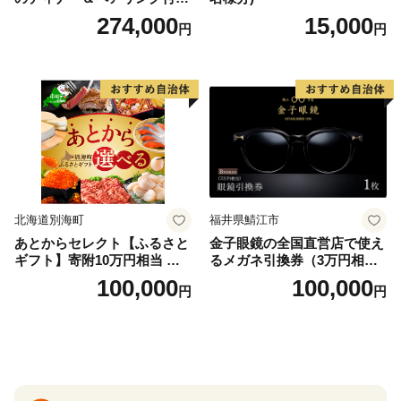
泊プラン＜デラックスツイン
274,000
15,000
円
円
＞
北海道別海町
福井県鯖江市
あとからセレクト【ふるさと
金子眼鏡の全国直営店で使え
ギフト】寄附10万円相当 あ
るメガネ引換券（3万円相
とから選べる！ ギフト いく
当） Bronze
100,000
100,000
円
円
ら ほたて 海鮮 牛肉 別海町
ケーキ アイス （ 後から 選べ
る カタログ カタログポイン
ト カタログギフト あとから
カタログ あとからカタログ
ポイント あとからカタログ
ギフト ふるさと納税 ）