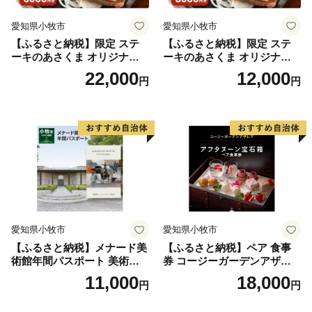
愛知県小牧市
愛知県小牧市
【ふるさと納税】限定 ステ
【ふるさと納税】限定 ステ
ーキのあさくま オリジナル
ーキのあさくま オリジナル
お食事券 6000円 お好きなメ
お食事券 3000円 お好きなメ
22,000
12,000
円
円
ニュー 好きなだけ コーンス
ニュー 好きなだけ コーンス
ープ カレー サラダ プリン ソ
ープ カレー サラダ プリン ソ
フトクリーム デザート 愛知
フトクリーム デザート 愛知
県 小牧店 小牧市 チケット 送
県 小牧店 小牧市 チケット 送
料無料
料無料
愛知県小牧市
愛知県小牧市
【ふるさと納税】メナード美
【ふるさと納税】ペア 食事
術館年間パスポート 美術館
券 コージーガーデンアザレ
メナード アート
ア アフタヌーン宝石箱 ホテ
11,000
18,000
円
円
ル特製 デザート 6種類 サン
ドウィッチ コーヒー または