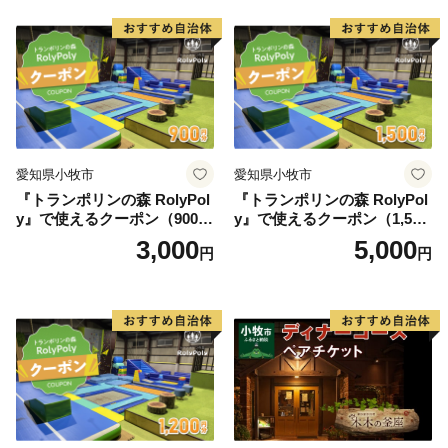
紅茶 スイーツ アフタヌーン
ティー チケット 券 2名様分
お祝 誕生日 記念日 名鉄小牧
ホテル 愛知県 小牧市 送料無
料
愛知県小牧市
愛知県小牧市
『トランポリンの森 RolyPol
『トランポリンの森 RolyPol
y』で使えるクーポン（900
y』で使えるクーポン（1,500
円）
円）
3,000
5,000
円
円