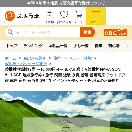
令和８年熊本地震 災害支援寄付受付について
上限額
お気に入り
カート
メニュー
検索
トップ
ランキング
返礼品一覧
まち一覧
特集
初心者ガイド
ホーム
ものから探す
旅行・イベント・体験
宿泊券・パッケージ旅行
曽爾村地域旅行券 ～10,000円分～ めぐみ感じる曽爾村 NARA SONI
VILLAGE 地域旅行券 / 旅行 関西 近畿 奈良 曽爾 曽爾高原 アウトドア
旅 体験 宿泊 宿泊券 旅行券 イベントやチケット等 地元のお買物券