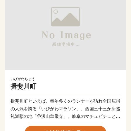
いびがわちょう
揖斐川町
揖斐川町といえば、毎年多くのランナーが訪れ全国屈指
の人気を誇る「いびがわマラソン」、西国三十三か所巡
礼満願の地「谷汲山華厳寺」、岐阜のマチュピチュとも
言われる「天空の茶畑」、夏の夜空を彩る「いびがわの