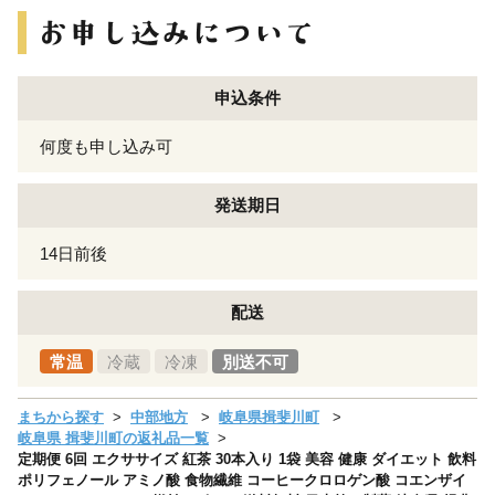
申込条件
何度も申し込み可
発送期日
14日前後
配送
常温
冷蔵
冷凍
別送不可
まちから探す
中部地方
岐阜県揖斐川町
岐阜県 揖斐川町の返礼品一覧
定期便 6回 エクササイズ 紅茶 30本入り 1袋 美容 健康 ダイエット 飲料
ポリフェノール アミノ酸 食物繊維 コーヒークロロゲン酸 コエンザイ