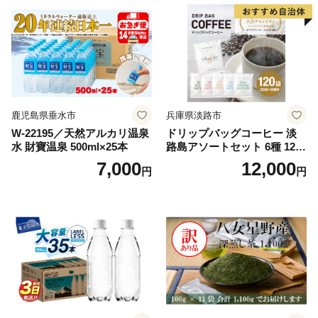
鹿児島県垂水市
兵庫県淡路市
W-22195／天然アルカリ温泉
ドリップバッグコーヒー 淡
水 財寶温泉 500ml×25本
路島アソートセット 6種 120
袋 飲み比べ コーヒー
7,000
12,000
円
円