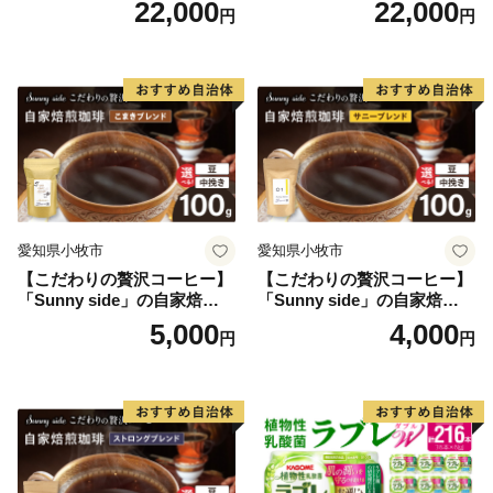
22,000
22,000
円
円
末飲料 粉末茶 簡単 手軽 ホッ
セラー 粉末飲料 粉末茶 簡単
ト アイス
手軽 ホット アイス
愛知県小牧市
愛知県小牧市
【こだわりの贅沢コーヒー】
【こだわりの贅沢コーヒー】
「Sunny side」の自家焙煎珈
「Sunny side」の自家焙煎珈
琲こまきブレンド（100g）
琲サニーブレンド（100g）
5,000
4,000
円
円