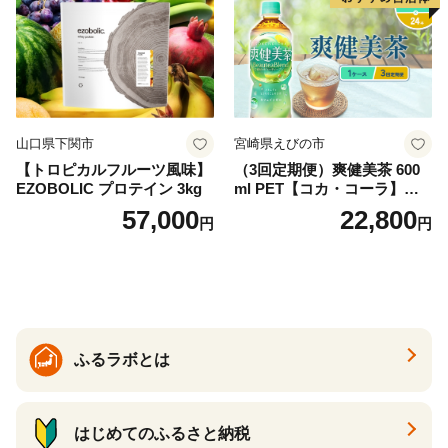
防災 長期保存 富士山 山梨県
忍野村
山口県下関市
宮崎県えびの市
【トロピカルフルーツ風味】
（3回定期便）爽健美茶 600
EZOBOLIC プロテイン 3kg
ml PET【コカ・コーラ】ペ
ットボトル 1ケース(24本) 定
57,000
22,800
円
円
期便 3回(72本) セット お茶
カフェインゼロ ノンカフェ
イン ハトムギ ブレンド茶 宮
崎県 えびの市 送料無料
ふるラボとは
はじめてのふるさと納税