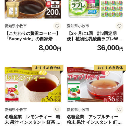
愛知県小牧市
愛知県小牧市
【こだわりの贅沢コーヒー】
【2ヶ月に1回 計3回定期
「Sunny side」の自家焙煎珈
便】植物性乳酸菌ラブレW
琲こまきブレンド（200g）
プレーン36本（計108本）
8,000
36,000
円
円
愛知県小牧市
愛知県小牧市
名糖産業 レモンティー 粉
名糖産業 アップルティー
末 果汁 インスタント 紅茶 ビ
粉末 果汁 インスタント 紅茶
タミンC 袋 ロングセラー 粉
ティー ビタミンC 袋 ロング