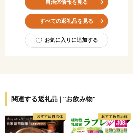
祭り ありがとう花火」・・・ 広大な自然に育まれ、
自治体情報を見る
歴史や文化が人々の生活に息づく町で、一人ひとりが支
え合い、知恵を出し合い、健康で幸せな暮らしを創り上
すべての返礼品を見る
げています。 揖斐川町には、豊富な水や肥沃な大地の
恵みを受けた、おいしい米、茶、肉、魚、野菜など、自
慢の特産品がいっぱいです。ぜひ、揖斐川町の特産品を
お気に入りに追加する
お楽しみ下さい。
関連する返礼品 | "お飲み物"