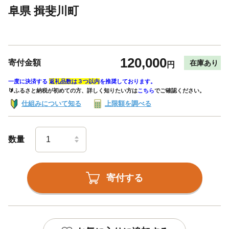
阜県 揖斐川町
120,000
寄付金額
在庫あり
円
一度に決済する
返礼品数は３つ以内
を推奨しております。
🔰ふるさと納税が初めての方、詳しく知りたい方は
こちら
でご確認ください。
仕組みについて知る
上限額を調べる
数量
寄付する