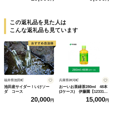
この返礼品を見た人は
こんな返礼品も見ています
福井県池田町
兵庫県神河町
池田産サイダー！いけソー
おーいお茶緑茶280ml 48本
ダ コース
(2ケース) 伊藤園【123317
3】
20,000
15,000
円
円