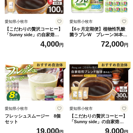
愛知県小牧市
愛知県小牧市
【こだわりの贅沢コーヒー】
【6ヶ月定期便】植物性乳酸
「Sunny side」の自家焙煎珈
菌ラブレW プレーン36本
琲ストロングブレンド（100
（計216本）
4,000
72,000
円
円
g）
愛知県小牧市
愛知県小牧市
フレッシュスムージー 8個
【こだわりの贅沢コーヒー】
セット
「Sunny side」の自家焙煎珈
琲ブレンド珈琲飲み比べセッ
19,000
9,000
円
円
ト（300g）