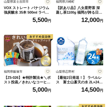
山梨県富士吉田市
福岡県川崎町
VOX ストレート バナジウム
【訳あり品】八女星野茶 深
強炭酸水 35本 500ml ラベル
蒸し茶1100g 福岡が誇る日本
レス【富士吉田市限定カート
茶_ 訳アリ 常温 お茶 茶袋 常
5,500
12,000
円
円
ン】
備品 おちゃ ocha 茶葉 緑茶
飲料 飲み物 八女 茶 日本茶
深むし茶 深蒸し 訳あり お茶
っぱ tea 八女茶 お手軽 簡単
小分け お土産 お取り寄せ グ
ルメ 福岡 九州 福岡県 国産
日本 ふかむし茶 ふかむし 家
庭用 自宅用 ちゃ りょくちゃ
ふかむしちゃ 急須 甘み 川崎
町 送料無料
福岡県飯塚市
山梨県忍野村
【Z5-026】★特許製法★＼ポ
【最短2日発送！】 ラベルレ
スト投函／きれいなコーヒー
ス 富士山蒼天の水 2L×24本
ドリップバッグ9種セット(18
（4ケース）※離島不可 天然
5,000
14,500
円
円
袋)ゆうパケットでお届け！
水 ミネラルウォーター 水 ペ
ットボトル 2000ml バナジウ
ム天然水 飲料水 軟水 鉱水 国
産 シリカ ミネラル 美容 備蓄