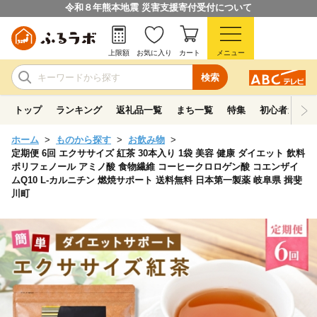
令和８年熊本地震 災害支援寄付受付について
上限額
お気に入り
カート
メニュー
検索
トップ
ランキング
返礼品一覧
まち一覧
特集
初心者ガイド
ホーム
ものから探す
お飲み物
定期便 6回 エクササイズ 紅茶 30本入り 1袋 美容 健康 ダイエット 飲料
ポリフェノール アミノ酸 食物繊維 コーヒークロロゲン酸 コエンザイ
ムQ10 L-カルニチン 燃焼サポート 送料無料 日本第一製薬 岐阜県 揖斐
川町