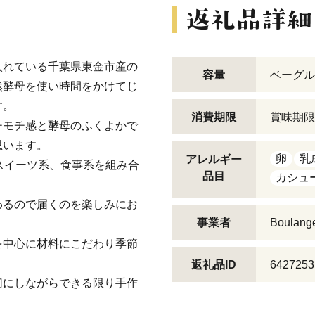
入れている千葉県東金市産の
容量
ベーグル 
然酵母を使い時間をかけてじ
す。
消費期限
賞味期限
チモチ感と酵母のふくよかで
思います。
卵
乳
アレルギー
スイーツ系、食事系を組み合
品目
カシュ
わるので届くのを楽しみにお
事業者
Boula
を中心に材料にこだわり季節
返礼品ID
6427253
切にしながらできる限り手作