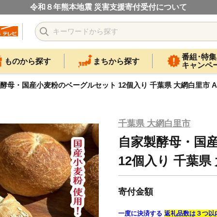
令和８年熊本地震 災害支援寄付受付について
番組･特集
ものから探す
まちから探す
キャンペ
酵母・国産小麦粉のベーグルセット 12個入り 千葉県 大網白里市 AZ
千葉県 大網白里市
自家製酵母・国
12個入り 千葉県 
寄付金額
一度に決済する
返礼品数は３つ以