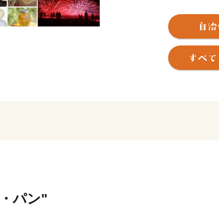
西は緑豊かな丘陵部、中央
「白里海岸」がつづき、特
水産加工業が盛んで、みり
り、ながらみ、煮干しなど
つづけています。また、農
じめ、米、メロン、梨、イ
ます。
大網白里市の魅力にぜひ触
となれば幸いです。
米・パン"