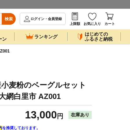
検索
ログイン・会員登録
上限額
お気に入り
カート
はじめての
ランキング
ーン
ふるさと納税
001
産小麦粉のベーグルセット
大網白里市 AZ001
13,000
在庫あり
円
内
を推奨しております。