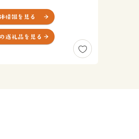
は広大な田園部、東は遠浅の美しい
色ある豊かな自然風土を有しています。
ん干し、いわしのゴマ漬け、はまぐ
、豊かな海の幸が、訪れる人々を魅了し
業も盛んで、味が自慢の新鮮な野菜をは
チゴ、落花生などが、大切に育まれてい
れていただき、お越しいただける機会