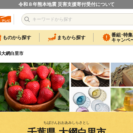
令和８年熊本地震 災害支援寄付受付について
番組･特集
ものから探す
まちから探す
キャンペ
県大網白里市
ちばけんおおあみしらさとし
千葉県 大網白里市