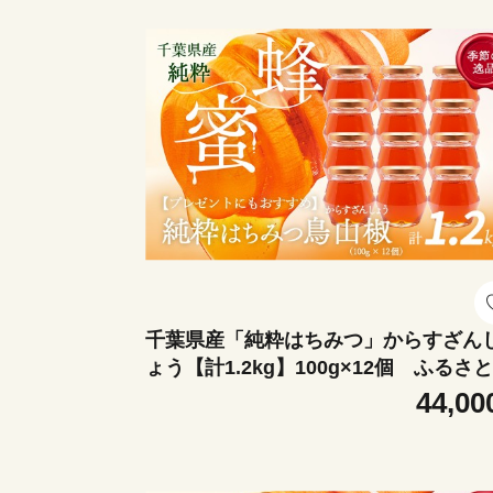
千葉県産「純粋はちみつ」からすざん
ょう【計1.2kg】100g×12個 ふるさ
税 ハチミツ 蜂蜜 はちみつ お菓子作り 
44,00
かしづくり スイーツ 料理 千葉 大網白
市 送料無料 X040