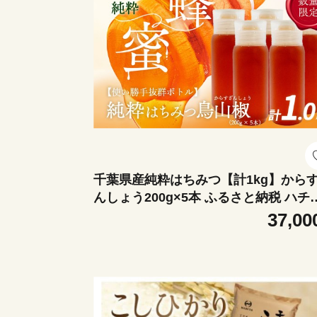
千葉県産純粋はちみつ【計1kg】から
んしょう200g×5本 ふるさと納税 ハチ
ツ 蜂蜜 はちみつ お菓子作り おかしづ
37,00
り スイーツ 料理 千葉 大網白里市 送料
料 X025