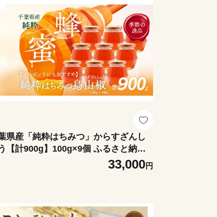
葉県産「純粋はちみつ」からすざんし
う【計900g】100g×9個 ふるさと納税
チミツ 蜂蜜 はちみつ お菓子作り おか
33,000
円
づくり スイーツ 料理 千葉 大網白里市
料無料 X032