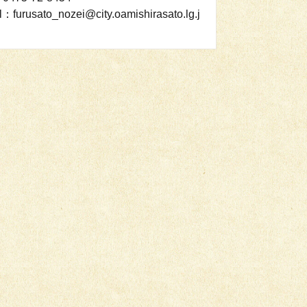
l：furusato_nozei@city.oamishirasato.lg.j