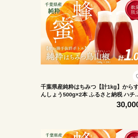
千葉県産純粋はちみつ【計1kg】から
んしょう500g×2本 ふるさと納税 ハチ
ツ 蜂蜜 はちみつ お菓子作り おかしづ
30,00
り スイーツ 料理 千葉 大網白里市 送料
料 X022