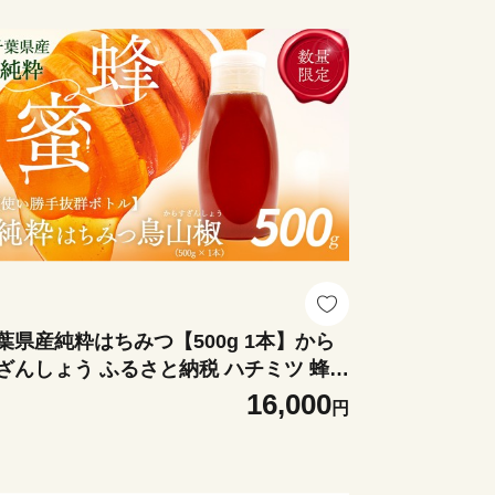
葉県産純粋はちみつ【500g 1本】から
ざんしょう ふるさと納税 ハチミツ 蜂蜜
ちみつ お菓子作り おかしづくり スイー
16,000
円
 料理 千葉 大網白里市 送料無料 X021