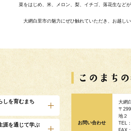
菜をはじめ、米、メロン、梨、イチゴ、落花生などが
大網白里市の魅力にぜひ触れていただき、お越しい
らしを育むまち
大網
〒29
地２
お問い合わせ
TEL：
生涯を通じて学ぶ
FAX：