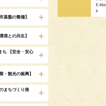
E-Mai
p
都市基盤の整備】
然環境との共生】
まち 【安全・安心
産業・観光の振興】
働のまちづくり推