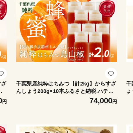
すざ
千葉県産純粋はちみつ【計2kg】からすざ
千
ミ
んしょう200g×10本ふるさと納税 ハチミ
ょ
く
ツ 蜂蜜 はちみつ お菓子作り おかしづく
ハ
0
74,000
円
円
無
り スイーツ 料理 千葉 大網白里市 送料無
し
料 X029
送