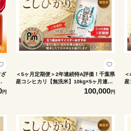
すざ
＜5ヶ月定期便＞2年連続特A評価！千葉県
＜
ミ
産コシヒカリ【無洗米】10kg×5ヶ月連続
産
く
計50kg 【 ふるさと納税 米 無洗米 定期便
計
0
100,000
円
円
無
10kg 5か月 50kg 千葉県産 大網白里市 コ
1
シヒカリ 精米 こめ 送料無料 】 E038
シ