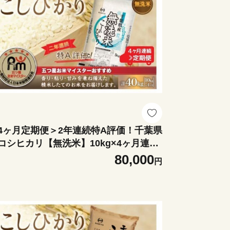
4ヶ月定期便＞2年連続特A評価！千葉県
コシヒカリ【無洗米】10kg×4ヶ月連続
40kg 【 ふるさと納税 米 無洗米 定期便
80,000
円
0kg 4か月 40kg 千葉県産 大網白里市 コ
ヒカリ 精米 こめ 送料無料 】 E037