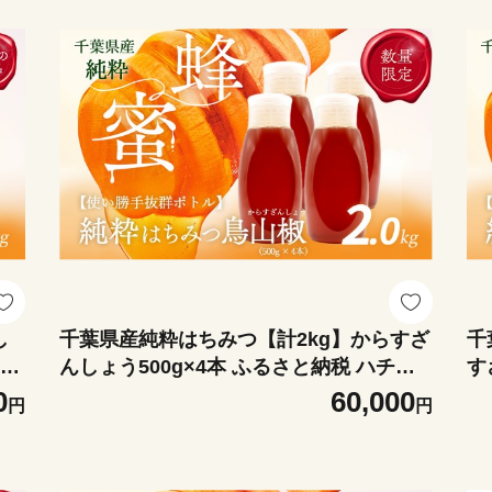
し
千葉県産純粋はちみつ【計2kg】からすざ
千
と納
んしょう500g×4本 ふるさと納税 ハチミ
す
お
ツ 蜂蜜 はちみつ お菓子作り おかしづく
は
0
60,000
円
円
里
り スイーツ 料理 千葉 大網白里市 送料無
ツ
料X018