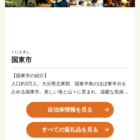
くにさきし
国東市
【国東市の紹介】
人口約3万人。大分県北東部、国東半島のほぼ東半分を
占める国東市。美しい海と山々に育まれ、温暖な気候に
も恵まれた、心安らぐ癒しの郷。神仏習合の六郷満山文
化が発展し、数多く寺院や石仏などが現存することか
自治体情報を見る
ら、「仏の里くにさき」と呼ばれています。そして、や
はり一番の自慢は、半島ならではの豊かな自然が生み出
すべての返礼品を見る
す、豊富な食材！海の幸・山の幸、あらゆる旬の幸を