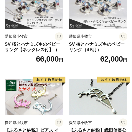
愛知県小牧市
愛知県小牧市
SV 桜とハナミズキのベビー
SV 桜とハナミズキのベビー
リング【ネックレス付】（3.
リング（4.5月）
7.9月）
66,000
62,000
円
円
愛知県小牧市
愛知県小牧市
【ふるさと納税】ピアス イ
【ふるさと納税】織田信長公