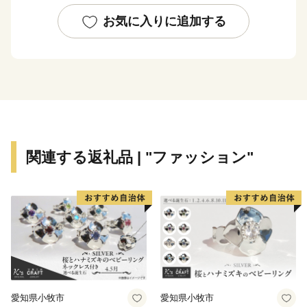
日々堪能できます。
お気に入りに追加する
～交通アクセス～ 国東市は大分空港を有し、「大分県
の空の玄関口」と言われています。大分空港から東京
（羽田）までは1時間半！都会との行き来がしやすくと
っても便利です。また大阪・名古屋・ソウルとの定期便
があります。
関連する返礼品 | "ファッション"
【お問い合わせへの返信について】
国東市では、ポータルサイトお問い合わせフォームや市
のメールアドレスにお問い合わせいただいた場合、通
常、翌開庁日に返信することとしています。
もし返信がない場合はアドレス誤りやサーバー障害など
の理由でメールが届いていない可能性がありますので、
お手数をおかけしますが、再度メールしていただくかお
電話等にてお問い合わせくださいますようお願いいたし
愛知県小牧市
愛知県小牧市
ます。