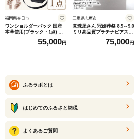
福岡県春日市
三重県志摩市
ワンショルダーバック 国産
真珠屋さん 冠婚葬祭 8.5～9.0
本革使用(ブラック・1点) 鞄
ミリ高品質プラチナピアス P
バック バッグ カバン レザー
t900 志摩産アコヤ真珠 ブラ
55,000
75,000
円
円
国産 日本製 牛革 黒 革 革製
ックパール 黒真珠
品 手作り 男性 女性 レディー
ス メンズ【ksg1307-bk】【Z
enis】
ふるラボとは
はじめてのふるさと納税
よくあるご質問