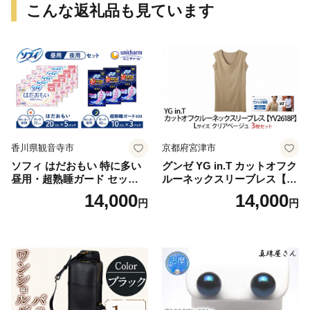
こんな返礼品も見ています
香川県観音寺市
京都府宮津市
ソフィ はだおもい 特に多い
グンゼ YG in.T カットオフク
昼用・超熟睡ガード セット
ルーネックスリーブレス【Y
羽付き ナプキン 生理用品 サ
V2618P】Lサイズ クリアベ
14,000
14,000
円
円
ニタリー ユニ・チャーム
ージュ3枚セット [№5716-04
32]