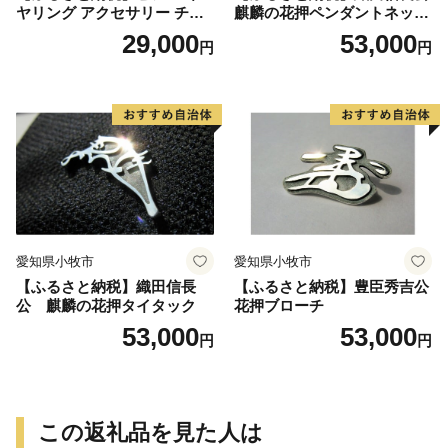
ヤリング アクセサリー チタ
麒麟の花押ペンダントネック
ン とかげ 計6種 金属アレル
レス
29,000
53,000
円
円
ギー対応 軽い ピンク イエロ
ー ブルー 人気 おしゃれ 両耳
用 ギフト プレゼント 贈り物
贈答用 オリジナル ハンドメ
イド 純チタン 送料無料
愛知県小牧市
愛知県小牧市
【ふるさと納税】織田信長
【ふるさと納税】豊臣秀吉公
公 麒麟の花押タイタック
花押ブローチ
53,000
53,000
円
円
この返礼品を見た人は