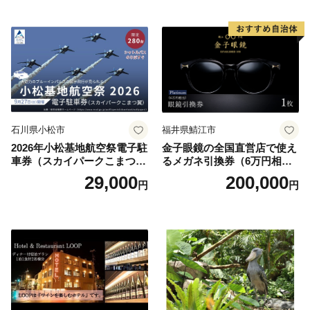
井沢】
石川県小松市
福井県鯖江市
2026年小松基地航空祭電子駐
金子眼鏡の全国直営店で使え
車券（スカイパークこまつ
るメガネ引換券（6万円相
翼） 駐車場 シャトルバスの
当） Platinum
29,000
200,000
円
円
りばすぐ 石川県 小松市