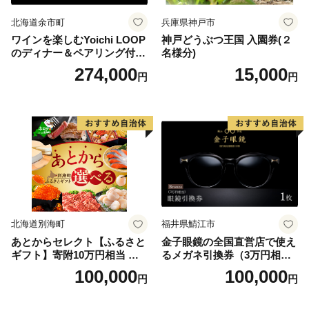
北海道余市町
兵庫県神戸市
ワインを楽しむYoichi LOOP
神戸どうぶつ王国 入園券(２
のディナー＆ペアリング付宿
名様分)
泊プラン＜デラックスツイン
274,000
15,000
円
円
＞
北海道別海町
福井県鯖江市
あとからセレクト【ふるさと
金子眼鏡の全国直営店で使え
ギフト】寄附10万円相当 あ
るメガネ引換券（3万円相
とから選べる！ ギフト いく
当） Bronze
100,000
100,000
円
円
ら ほたて 海鮮 牛肉 別海町
ケーキ アイス （ 後から 選べ
る カタログ カタログポイン