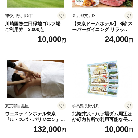
神奈川県川崎市
東京都文京区
川崎国際生田緑地ゴルフ場
【東京ドームホテル】 3階 ス
ご利用券 3,000点
ーパーダイニング リラッサ
ランチブッフェ お食事券 大
10,000
24,000
円
円
人1名様分 関東 東京 ご利用
券 ランチ 昼食 食事券 レスト
ラン ブッフェ 東京都 お食事
券
東京都目黒区
群馬県長野原町
ウェスティンホテル東京
北軽井沢・八ッ場ダム周辺ほ
『ル・スパ・パリジエン』選
か町内各所で利用可能な長野
べるボディセラピー90分/1名
原町ふるさと感謝券（3,000
132,000
10,000
円
円
円分）【トラベル 観光 旅行
お土産 群馬県 長野原町 北軽