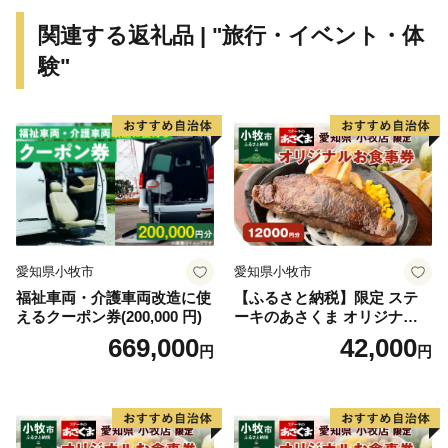
す。
関連する返礼品 | "旅行・イベント・体
験"
愛知県小牧市
愛知県小牧市
福祉車両・介護車両改造に使
【ふるさと納税】限定 ステ
えるクーポン券(200,000 円)
ーキのあさくま オリジナル
お食事券 12000円 お好きなメ
669,000
42,000
円
円
ニュー 好きなだけ コーンス
ープ カレー サラダ プリン ソ
フトクリーム デザート 愛知
県 小牧店 小牧市 チケット 送
料無料