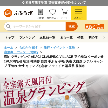
令和８年熊本地震 災害支援寄付受付について
上限額
お気に入り
カート
メニュー
検索
トップ
ランキング
返礼品一覧
まち一覧
特集
初心者ガイド
ホーム
ものから探す
旅行・イベント・体験
宿泊券・パッケージ旅行
宿泊 グランピング AKAGI GLAMPING VILLAGE 宿泊補助 クーポン券
120,000円分| 宿泊 補助券 自然 手ぶら 手軽 快適 大自然 ホテル キャン
プ 子連れ 女性 キャンプ初心者 アウトドア 群馬県 前橋市