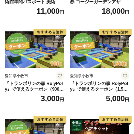
術館年間パスポート 美術館
券 コージーガーデンアザレ
メナード アート
ア アフタヌーン宝石箱 ホテ
11,000
18,000
円
円
ル特製 デザート 6種類 サン
ドウィッチ コーヒー または
紅茶 スイーツ アフタヌーン
ティー チケット 券 2名様分
お祝 誕生日 記念日 名鉄小牧
ホテル 愛知県 小牧市 送料無
料
愛知県小牧市
愛知県小牧市
『トランポリンの森 RolyPol
『トランポリンの森 RolyPol
y』で使えるクーポン（900
y』で使えるクーポン（1,500
円）
円）
3,000
5,000
円
円