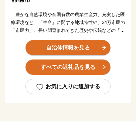
豊かな自然環境や全国有数の農業生産力、充実した医
療環境など、「生命」に関する地域特性や、34万市民の
「市民力」、長い間育まれてきた歴史や伝統などの「地
域力」を最大限に活かし、市民誰もが元気に暮らせる安
全・安心なまちづくりを進めています。
自治体情報を見る
ふるさと納税制度の実施にあたっては、全国の賛同者
とともに事業を推進したい13のプロジェクトコース と
すべての返礼品を見る
市長一任コースの計14通りの使い道を掲載させていただ
き、多様な本市の特産品や体験サービスを返礼品として
ご用意させていただいております。
お気に入りに追加する
前橋市出身の皆様、全国にお住まいの皆様には、「前
橋」づくりにご協力いただくとともに、本市在住の皆様
におかれても、市外でご活躍されている多くの方々に、
前橋市への「ふるさと納税」についてご案内いただきま
すよう、お願い申し上げます。
全国の皆様からの温かい応援を心からお待ちしていま