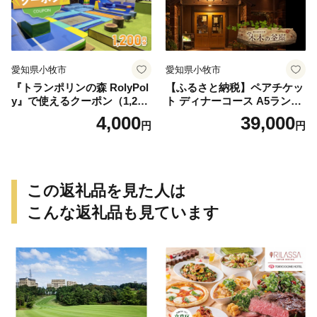
愛知県小牧市
愛知県小牧市
『トランポリンの森 RolyPol
【ふるさと納税】ペアチケッ
y』で使えるクーポン（1,200
ト ディナーコース A5ランク
円）
飛騨牛 コース 記念日 お誕生
4,000
39,000
円
円
日 特別な日 完全個室 ノンア
ルコール スパークリングワ
イン 1本付き デザート ドリ
ンク セレブレ お食事券 愛知
県 小牧市 送料無料
この返礼品を見た人は
こんな返礼品も見ています