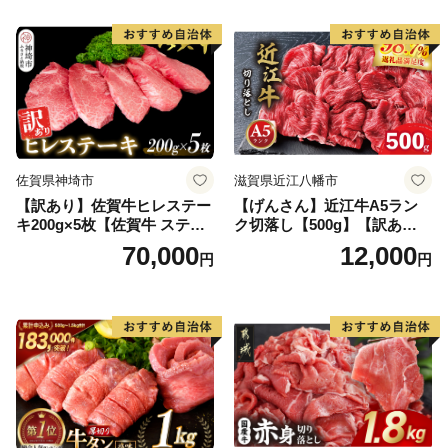
当 おかず 惣菜 おすすめ 人
気】(H083106)
佐賀県神埼市
滋賀県近江八幡市
【訳あり】佐賀牛ヒレステー
【げんさん】近江牛A5ラン
キ200g×5枚【佐賀牛 ステー
ク切落し【500g】【訳あり】
キ ブランド肉 ヒレ肉 フィレ
【DG12W】
70,000
12,000
円
円
肉 ジューシー ヘルシー】(H0
65175)