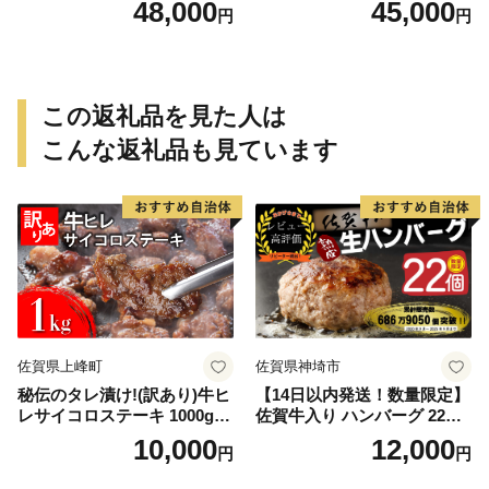
48,000
45,000
円
円
この返礼品を見た人は
こんな返礼品も見ています
佐賀県上峰町
佐賀県神埼市
秘伝のタレ漬け!(訳あり)牛ヒ
【14日以内発送！数量限定】
レサイコロステーキ 1000g
佐賀牛入り ハンバーグ 22個
【B-1098-AS】
2.6kg(120g×22個)【佐賀牛
10,000
12,000
円
円
黒毛和牛 ブランド牛 九州 ハ
ンバーグ 牛肉 豚肉 国産 お弁