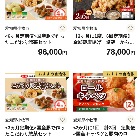
愛知県小牧市
愛知県小牧市
<6ヶ月定期便>国産豚で作っ
【2ヶ月に1度、6回定期便】
たこだわり惣菜セット
金匠鶏唐揚げ 塩麹 からあ
げ
96,000
78,000
円
円
愛知県小牧市
愛知県小牧市
<3ヵ月定期便>国産豚で作っ
<2か月に1回 計3回 定期便
たこだわり惣菜セット
>国産キャベツと豚肉のロー
ルキャベツ（6P入り）