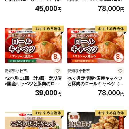
入り）
ルキャベツ（4P入り）
45,000
78,000
円
円
愛知県小牧市
愛知県小牧市
<2か月に1回 計3回 定期便
<6ヶ月定期便>国産キャベツ
>国産キャベツと豚肉のロー
と豚肉のロールキャベツ（4P
ルキャベツ（4P入り）
入り）
39,000
78,000
円
円