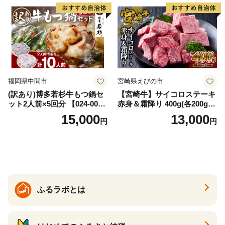
福岡県中間市
宮崎県えびの市
(訳あり)博多若杉牛もつ鍋セ
【宮崎牛】サイコロステーキ
ット2人前×5回分 【024-002
赤身＆霜降り 400g(各200g×
7】
１P 計2P) 真空パック 冷凍
15,000
13,000
円
円
ふるラボとは