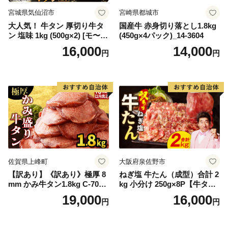
宮城県気仙沼市
宮崎県都城市
大人気！ 牛タン 厚切り牛タ
国産牛 赤身切り落とし1.8kg
ン 塩味 1kg (500g×2) [モ〜ラ
(450g×4パック)_14-3604
ンド 宮城県 気仙沼市 205646
16,000
14,000
円
円
60] 肉 牛肉 精肉 牛たん 牛タ
ン塩 牛たん塩 冷凍 焼肉 BB
Q アウトドア バーベキュー
厚切り タン
佐賀県上峰町
大阪府泉佐野市
【訳あり】《訳あり》極厚 8
ねぎ塩 牛たん（成型）合計 2
mm かみ牛タン1.8kg C-709-
kg 小分け 250g×8P【牛タン
AS
牛肉 焼肉用 薄切り 訳あり サ
19,000
16,000
円
円
イズ不揃い】