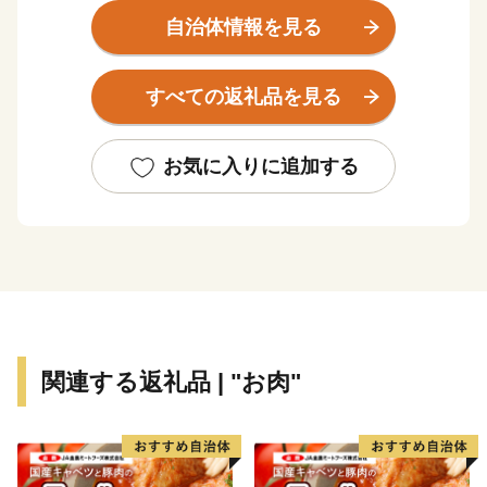
り、市街地に温泉が湧くほどの湯どころです。
自治体情報を見る
また、松葉ガニや白イカ、岩ガキといった日本海の味覚
に加え、特産品の二十世紀梨や砂丘らっきょうなど魅力
すべての返礼品を見る
的な食の宝庫で、四季を通じて多くの観光客で賑わいま
す。
お気に入りに追加する
関連する返礼品 | "お肉"