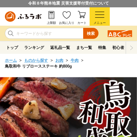
令和８年熊本地震 災害支援寄付受付について
上限額
お気に入り
カート
メニュー
検索
トップ
ランキング
返礼品一覧
まち一覧
特集
初心者ガイド
ホーム
ものから探す
お肉
牛肉
鳥取和牛 リブロースステーキ 約800g