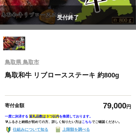
受付終了
鳥取県 鳥取市
鳥取和牛 リブロースステーキ 約800g
79,000
寄付金額
円
一度に決済する
返礼品数は３つ以内
を推奨しております。
🔰ふるさと納税が初めての方、詳しく知りたい方は
こちら
でご確認ください。
仕組みについて知る
上限額を調べる