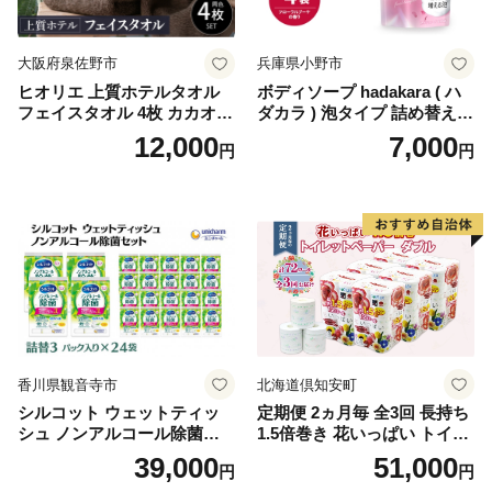
大阪府泉佐野市
兵庫県小野市
ヒオリエ 上質ホテルタオル
ボディソープ hadakara ( ハ
フェイスタオル 4枚 カカオ
ダカラ ) 泡タイプ 詰め替え 4
【タオル 泉州タオル 吸水 普
40ml×4袋 ボディーソープ 泡
12,000
7,000
円
円
段使い 無地 シンプル 日用品
ボディソープ 泡 日用品 消耗
ふわふわ ふかふか 家族 たお
品 バス用品 大容量 いい 匂い
る 一人暮らし】
ボディ 保湿 LION ライオン
泡石鹸 石鹸 兵庫 兵庫県 小野
市
香川県観音寺市
北海道倶知安町
シルコット ウェットティッ
定期便 2ヵ月毎 全3回 長持ち
シュ ノンアルコール除菌詰
1.5倍巻き 花いっぱい トイレ
替（43枚×3P）×24袋 日用品
ットペーパー ダブル 45ｍ 計
39,000
51,000
円
円
おもちゃ 拭き取り 手拭き 外
72ロール 全18種 花柄 プリン