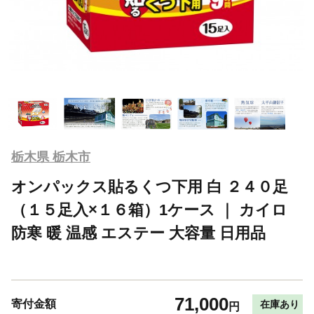
栃木県 栃木市
オンパックス貼るくつ下用 白 ２４０足
（１５足入×１６箱）1ケース ｜ カイロ
防寒 暖 温感 エステー 大容量 日用品
71,000
寄付金額
在庫あり
円