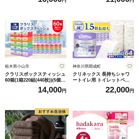
円
円
シュ リサイクル 長持 防災 常
用品 消耗品 無香料 生活用品
備品 日用雑貨 消耗品 生活必
備蓄 秋田県 能代市 送料無料
需品 備蓄 ペーパー 紙 北海道
《能代製紙》
倶知安町 日用品
栃木県小山市
神奈川県開成町
クラリスボックスティッシュ
クリネックス 長持ちシャワ
60箱(1箱220組(440枚))(5個入
ートイレ用 トイレットペー
り×12セット)【1256759】
パー（ダブル）64ロール(8ロ
14,000
22,000
円
円
ール×8パック) 開成町 トイレ
ットペーパーダブル 日用品
国産 新生活 ダブル SDGs 備
蓄 防災 エコ 消耗品 生活雑貨
生活用品 無香料 トイレット
ペーパー ダブル といれっと
ぺーぱー トイレ クレシア ト
イレットペーパー [BDBH002
-1]