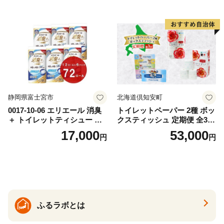
出時 お出かけ時 食事前 緑茶
ト ハーブ 香り付き 日本製 ま
カテキン配合
とめ買い 防災 常備品 ペーパ
ー 消耗品 備蓄 送料無料 北海
道 倶知安町 日用品
静岡県富士宮市
北海道倶知安町
0017-10-06 エリエール 消臭
トイレットペーパー 2種 ボッ
＋ トイレットティシュー し
クスティッシュ 定期便 全3
っかり香るフレッシュクリア
回 日本製 まとめ買い 防災
17,000
53,000
円
円
の香り ダブル 12ロール×6パ
常備品 日用雑貨 消耗品 生活
ック 72ロール 25m トイレ
必需品 大容量 備蓄 リサイク
ットペーパー パルプ100％ 消
ル ティッシュ ペーパー まと
臭 防臭 日用品 消耗品 備蓄
め買い 雑貨 倶知安町
ふるラボとは