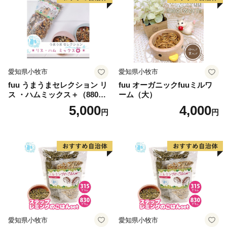
喜多川歌麿ゆかりの地でもあり、現在も蔵作りの建物を
中心とする歴史的な街並みが残っており、多くの観光客
が訪れています。
愛知県小牧市
愛知県小牧市
また、米、イチゴ、ぶどうをはじめとする多彩な農産物
fuu うまうまセレクション リ
fuu オーガニックfuuミルワ
を生産する県内有数の農業地帯でもあり、食の地域ブラ
ス ・ハムミックス＋（880
ーム（大）
ンドとしても認知され、賑わいを呼んでいます。
g）
5,000
4,000
円
円
愛知県小牧市
愛知県小牧市