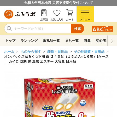
令和８年熊本地震 災害支援寄付受付について
上限額
お気に入り
カート
メニュー
検索
トップ
ランキング
返礼品一覧
まち一覧
特集
初心者ガイド
ホーム
ものから探す
雑貨・日用品
その他雑貨・日用品
オンパックス貼るくつ下用 白 ２４０足（１５足入×１６箱）1ケース
｜ カイロ 防寒 暖 温感 エステー 大容量 日用品