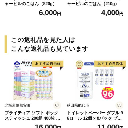
ャービルのごはん（820g）
ャービルのごはん（210g）
6,000
4,000
円
円
この返礼品を見た人は
こんな返礼品も見ています
北海道倶知安町
秋田県能代市
ブライティア ソフト ボック
トイレットペーパー ダブル 9
スティッシュ 200組 400枚 60
6ロール 12個 × 8パック ブラ
箱 日本製 まとめ買い ティッ
ンカ 再生紙 100％ 芯あり 日
16,000
11,000