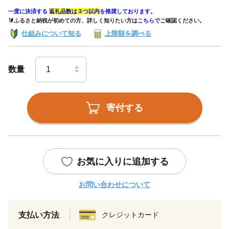
一度に決済する
返礼品数は３つ以内
を推奨しております。
🔰ふるさと納税が初めての方、詳しく知りたい方は
こちら
でご確認ください。
仕組みについて知る
上限額を調べる
数量
寄付する
お気に入りに追加する
お問い合わせについて
支払い方法
クレジットカード