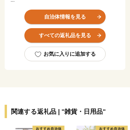
2026年7月28日に発生しました「令和8年熊本地震」に
より被災された皆様に、心よりお見舞い申し上げます。
自治体情報を見る
一日も早い復旧と、皆様の安全を心よりお祈りいたしま
す。
すべての返礼品を見る
地震の影響により、現在、熊本県一部地域への配送が停
止、および九州全域への配送に遅延が生じております。
お気に入りに追加する
物流網の復旧状況を確認しつつ、準備が整い次第順次返
礼品発送の手配を進めております。
お届けまで今しばらくお時間をいただけますよう、何卒
ご理解とご協力を賜りますようお願い申し上げます。
関連する返礼品 | "雑貨・日用品"
江戸時代には、日光例幣使街道の宿場町として栄え、市
内を流れる巴波川（うずまがわ）の舟運を活用した商人
町として発展を遂げました。