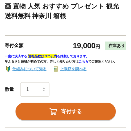
画 置物 人気 おすすめ プレゼント 観光
送料無料 神奈川 箱根
19,000
寄付金額
在庫あり
円
一度に決済する
返礼品数は３つ以内
を推奨しております。
🔰ふるさと納税が初めての方、詳しく知りたい方は
こちら
でご確認ください。
仕組みについて知る
上限額を調べる
数量
寄付する