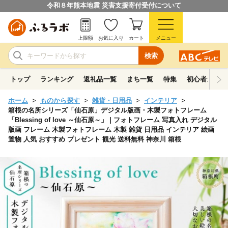
令和８年熊本地震 災害支援寄付受付について
上限額
お気に入り
カート
メニュー
検索
トップ
ランキング
返礼品一覧
まち一覧
特集
初心者ガイド
ホーム
ものから探す
雑貨・日用品
インテリア
箱根の名所シリーズ「仙石原」デジタル版画・木製フォトフレーム
「Blessing of love ～仙石原～」 | フォトフレーム 写真入れ デジタル
版画 フレーム 木製フォトフレーム 木製 雑貨 日用品 インテリア 絵画
置物 人気 おすすめ プレゼント 観光 送料無料 神奈川 箱根