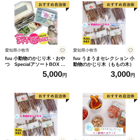
箱根町では、「ふるさと納税制度」を活用し、箱根町
のまちづくりを応援していただける皆様からの寄付を募
っています。
箱根町出身の方や箱根町を訪れたことのある方など、
「箱根ファン」の皆様の応援をお待ちしています。
愛知県小牧市
愛知県小牧市
fuu 小動物のかじり木・おや
fuu うまうまセレクション 小
つ SpecialアソートBOX mi
動物のかじり木（ももの木）
ni（1個）
5,000
3,000
円
円