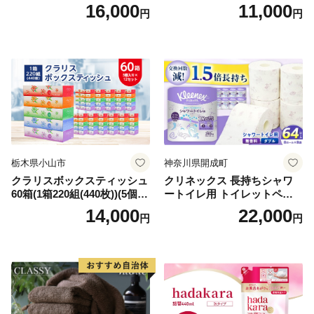
箱 日本製 まとめ買い ティッ
ンカ 再生紙 100％ 芯あり 日
16,000
11,000
円
円
シュ リサイクル 長持 防災 常
用品 消耗品 無香料 生活用品
備品 日用雑貨 消耗品 生活必
備蓄 秋田県 能代市 送料無料
需品 備蓄 ペーパー 紙 北海道
《能代製紙》
倶知安町 日用品
栃木県小山市
神奈川県開成町
クラリスボックスティッシュ
クリネックス 長持ちシャワ
60箱(1箱220組(440枚))(5個入
ートイレ用 トイレットペー
り×12セット)【1256759】
パー（ダブル）64ロール(8ロ
14,000
22,000
円
円
ール×8パック) 開成町 トイレ
ットペーパーダブル 日用品
国産 新生活 ダブル SDGs 備
蓄 防災 エコ 消耗品 生活雑貨
生活用品 無香料 トイレット
ペーパー ダブル といれっと
ぺーぱー トイレ クレシア ト
イレットペーパー [BDBH002