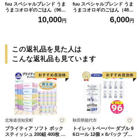
fuu スペシャルブレンド うま
fuu スペシャルブレンド うま
うまコオロギのごはん（960
うまコオロギのごはん（480
g）
g）
10,000
6,000
円
円
この返礼品を見た人は
こんな返礼品も見ています
北海道倶知安町
秋田県能代市
ブライティア ソフト ボック
トイレットペーパー ダブル 9
スティッシュ 200組 400枚 60
6ロール 12個 × 8パック ブラ