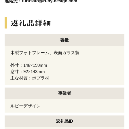
連絡先：furusato@ruby-design.com
容量
木製フォトフレーム、表面ガラス製
外寸：148×199mm
窓寸：92×143mm
主な材質：ポプラ材
事業者
ルビーデザイン
返礼品ID