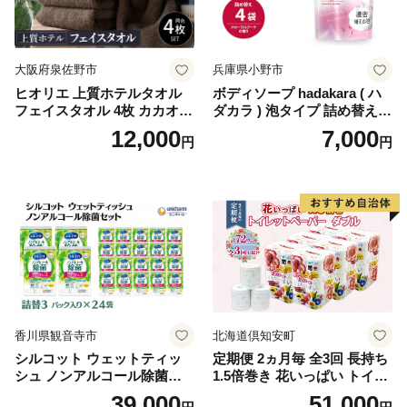
-1]
大阪府泉佐野市
兵庫県小野市
ヒオリエ 上質ホテルタオル
ボディソープ hadakara ( ハ
フェイスタオル 4枚 カカオ
ダカラ ) 泡タイプ 詰め替え 4
【タオル 泉州タオル 吸水 普
40ml×4袋 ボディーソープ 泡
12,000
7,000
円
円
段使い 無地 シンプル 日用品
ボディソープ 泡 日用品 消耗
ふわふわ ふかふか 家族 たお
品 バス用品 大容量 いい 匂い
る 一人暮らし】
ボディ 保湿 LION ライオン
泡石鹸 石鹸 兵庫 兵庫県 小野
市
香川県観音寺市
北海道倶知安町
シルコット ウェットティッ
定期便 2ヵ月毎 全3回 長持ち
シュ ノンアルコール除菌詰
1.5倍巻き 花いっぱい トイレ
替（43枚×3P）×24袋 日用品
ットペーパー ダブル 45ｍ 計
39,000
51,000