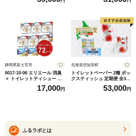
円
円
おもちゃ 拭き取り 手拭き 外
72ロール 全18種 花柄 プリン
出時 お出かけ時 食事前 緑茶
ト ハーブ 香り付き 日本製 ま
カテキン配合
とめ買い 防災 常備品 ペーパ
ー 消耗品 備蓄 送料無料 北海
道 倶知安町 日用品
静岡県富士宮市
北海道倶知安町
0017-10-06 エリエール 消臭
トイレットペーパー 2種 ボッ
＋ トイレットティシュー し
クスティッシュ 定期便 全3
っかり香るフレッシュクリア
回 日本製 まとめ買い 防災
17,000
53,000
円
円
の香り ダブル 12ロール×6パ
常備品 日用雑貨 消耗品 生活
ック 72ロール 25m トイレ
必需品 大容量 備蓄 リサイク
ットペーパー パルプ100％ 消
ル ティッシュ ペーパー まと
臭 防臭 日用品 消耗品 備蓄
め買い 雑貨 倶知安町
ふるラボとは