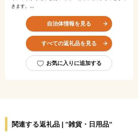
きます。
新幹線の停車駅や東名高速道路のインターチェンジから
のアクセスも非常に良く、東京、京都、大阪、富士山な
自治体情報を見る
ど日本で人気の観光地を周遊する旅の滞在地として便利
な立地にあります。
すべての返礼品を見る
そのため、国内外から毎年2000万人を超える観光客が
訪れます。富士箱根伊豆国立公園の中央に位置し、世界
文化遺産にも登録されている富士山を近くに見ることも
お気に入りに追加する
出来ます。
箱根には、約20種類もある豊富な温泉、明鏡芦ノ湖を
はじめとした美しい自然とそれに調和した多彩な美術
館、100を超える旅館やホテルがあり、また、登山電
車、ケーブルカー、ロープウェイ、遊覧船などのバラエ
ティーに富んだ乗り物、江戸時代の様子を色濃く残す箱
関連する返礼品 | "雑貨・日用品"
根旧街道や伝統工芸品など、様々な魅力を持つ一大リゾ
ートです。