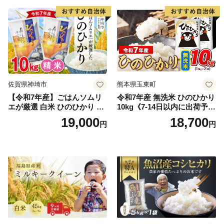
野町産 Elevation
佐賀県神埼市
熊本県玉東町
【令和7年産】ごはんソムリ
令和7年産 無洗米 ひのひかり
エが厳選 白米 ひのひかり 10
10kg《7-14日以内に出荷予定
kg【神埼市産 米 お米 精米 白
(土日祝除く)》コメ 米 無洗米
19,000
18,700
円
円
米 10kg 5kg×2 ひのひかり ブ
令和7年産 高レビュー｜人気
ランド米 食味鑑定士】(H063
米 熊本県産米 お米 生活応援
164)
米