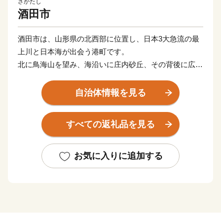
さかたし
酒田市
酒田市は、山形県の北西部に位置し、日本3大急流の最
上川と日本海が出会う港町です。
北に鳥海山を望み、海沿いに庄内砂丘、その背後に広が
る雄大な庄内平野。
肥沃な大地と澄んだ水で育った庄内米は、全国的にも高
自治体情報を見る
い評価を得ています。
また、イチゴやメロン、梨、柿など果物の栽培も盛んで
すべての返礼品を見る
す。
江戸時代、北前船交易より上方の文化が伝わり、活気あ
ふれる商人の町として栄え、街中には今なお多くの歴史
お気に入りに追加する
文化が残っています。