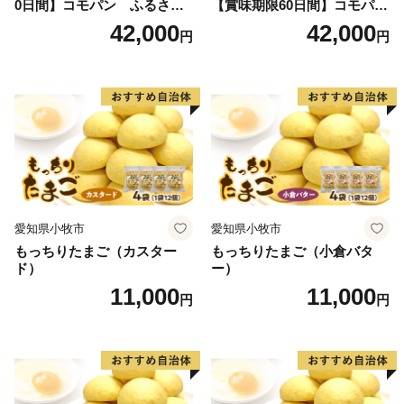
0日間】コモパン ふるさと
【賞味期限60日間】コモパ
クロワッサンセット（計90
ン ふるさとクロワッサンセ
42,000
42,000
円
円
個）／災害用備蓄 保存食 非
ット（計90個）／災害用備蓄
常食 防災グッズにも
保存食 非常食 防災グッズに
も
愛知県小牧市
愛知県小牧市
もっちりたまご（カスター
もっちりたまご（小倉バタ
ド）
ー）
11,000
11,000
円
円