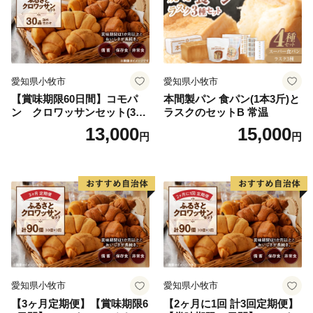
愛知県小牧市
愛知県小牧市
【賞味期限60日間】コモパ
本間製パン 食パン(1本3斤)と
ン クロワッサンセット(30
ラスクのセットB 常温
個入り)／災害用備蓄 保存食
13,000
15,000
円
円
非常食 防災グッズにも
愛知県小牧市
愛知県小牧市
【3ヶ月定期便】【賞味期限6
【2ヶ月に1回 計3回定期便】