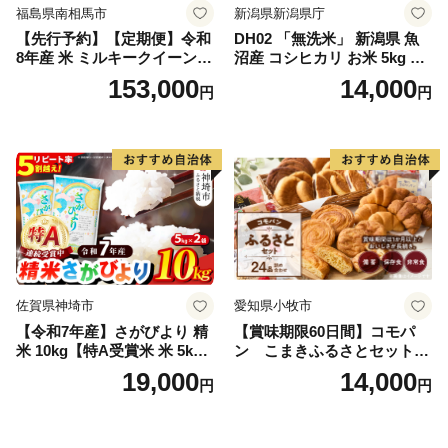
福島県南相馬市
新潟県新潟県庁
【先行予約】【定期便】令和
DH02 「無洗米」 新潟県 魚
8年産 米 ミルキークイーン
沼産 コシヒカリ お米 5kg こ
白米 45kg (5kg×9回) | ミルキ
しひかり 精米 米（お米の美
153,000
14,000
円
円
ークイーン 米5kg 福島 福島
味しい炊き方ガイド付き）
県産 福島産 精米 お米 米 コ
メ 武田ファーム サムランド
福島県 南相馬市 cu006-ae
佐賀県神埼市
愛知県小牧市
【令和7年産】さがびより 精
【賞味期限60日間】コモパ
米 10kg【特A受賞米 米 5kg×
ン こまきふるさとセット
2袋 お米 コメ こめ 国産 美味
（24個入り）／災害用備蓄
19,000
14,000
円
円
しい ブランド米 人気 ランキ
保存食 非常食 防災グッズに
ング 増田米穀】(H015224)
も