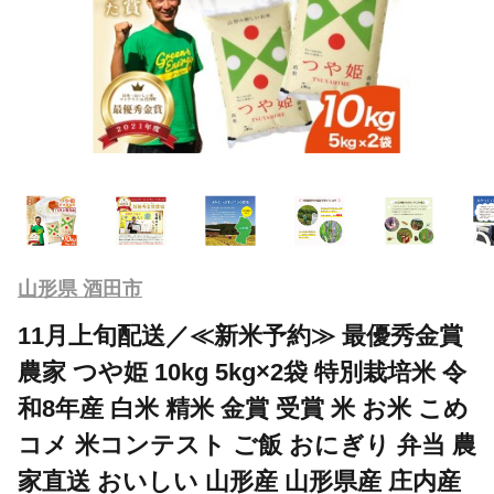
山形県 酒田市
11月上旬配送／≪新米予約≫ 最優秀金賞
農家 つや姫 10kg 5kg×2袋 特別栽培米 令
和8年産 白米 精米 金賞 受賞 米 お米 こめ
コメ 米コンテスト ご飯 おにぎり 弁当 農
家直送 おいしい 山形産 山形県産 庄内産