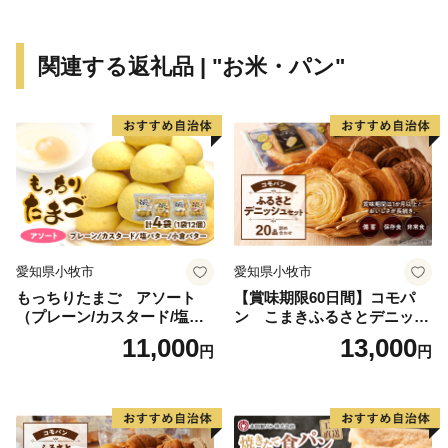
関連する返礼品 | "お米・パン"
愛知県小牧市
愛知県小牧市
もっちりたまご アソート
【賞味期限60日間】コモパ
（プレーン/カスタード/塩バ
ン こまきふるさとデニッシ
ター/小倉バター）
ュセット（20個入り）／災害
11,000
13,000
円
円
用備蓄 保存食 非常食 防災グ
ッズにも