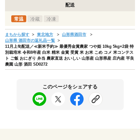
配送
常温
冷蔵
冷凍
まちから探す
東北地方
山形県酒田市
山形県 酒田市の返礼品一覧
11月上旬配送／≪新米予約≫ 最優秀金賞農家 つや姫 10kg 5kg×2袋 特
別栽培米 令和8年産 白米 精米 金賞 受賞 米 お米 こめ コメ 米コンテス
ト ご飯 おにぎり 弁当 農家直送 おいしい 山形産 山形県産 庄内産 平良
農園 山形 酒田 SD0272
このページをシェアする