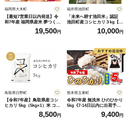
福岡県大木町
福井県池田町
【最短7営業日以内発送】令
「未来へ耕す池田米」認証
和7年産 福岡県産米 夢つくし
池田町産コシヒカリ３kg【お
15kg 精米 ※北海道・沖縄・
1人様につき３セットまで】
19,500
10,000
円
円
離島は配送不可
鳥取県日野町
熊本県玉東町
【令和7年産】鳥取県産コシ
令和7年産 無洗米 ひのひかり
ヒカリ 5kg（5kg×1）米 コシ
5kg《7-14日以内に出荷予定
ヒカリ こしひかり お米 白米
(土日祝除く)》コメ 米 無洗米
8,500
9,400
円
円
精米 5キロ おこめ こめ コメ
高レビュー｜人気米 熊本県
真空パック包装 真空包装 長
産米 お米 生活応援米
期保存 単一原料米 鳥取県日