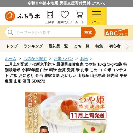
令和８年熊本地震 災害支援寄付受付について
上限額
お気に入り
カート
メニュー
検索
トップ
ランキング
返礼品一覧
まち一覧
特集
初心者ガイド
ホーム
ものから探す
お米・パン
お米
11月上旬配送／≪新米予約≫ 最優秀金賞農家 つや姫 10kg 5kg×2袋 特
別栽培米 令和8年産 白米 精米 金賞 受賞 米 お米 こめ コメ 米コンテス
ト ご飯 おにぎり 弁当 農家直送 おいしい 山形産 山形県産 庄内産 平良
農園 山形 酒田 SD0272