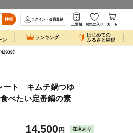
検索
ログイン・会員登録
上限額
お気に入り
カート
はじめての
ランキング
ーン
ふるさと納税
2939】
レート キムチ鍋つゆ
毎日食べたい定番鍋の素
14,500
在庫あり
円