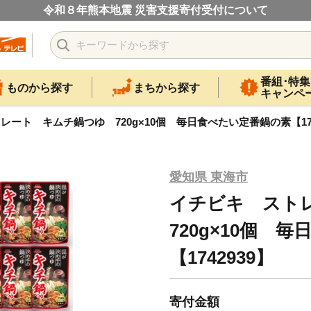
令和８年熊本地震 災害支援寄付受付について
番組･特集
ものから探す
まちから探す
キャンペ
ート キムチ鍋つゆ 720g×10個 毎日食べたい定番鍋の素【174
愛知県 東海市
イチビキ スト
720g×10個 
【1742939】
寄付金額