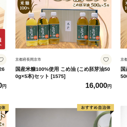
京都府長岡京市
京
26
国産米糠100%使用 こめ油 (こめ胚芽油50
国
0g×5本)セット [1575]
50
0
16,000
円
円