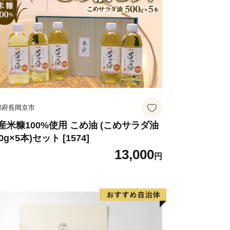
都府長岡京市
産米糠100%使用 こめ油 (こめサラダ油
0g×5本)セット [1574]
13,000
円