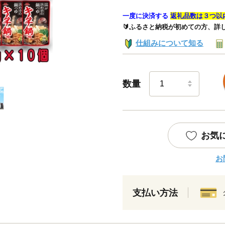
一度に決済する
返礼品数は３つ以
🔰ふるさと納税が初めての方、詳
仕組みについて知る
数量
お気
お
支払い方法