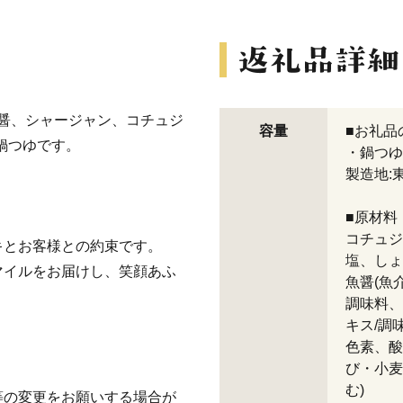
板醤、シャージャン、コチュジ
容量
■お礼品
鍋つゆです。
・鍋つゆ(
製造地:
■原材料
コチュジ
キとお客様との約束です。
塩、しょ
マイルをお届けし、笑顔あふ
魚醤(魚
調味料、
キス/調
色素、酸
び・小麦
む)
等の変更をお願いする場合が