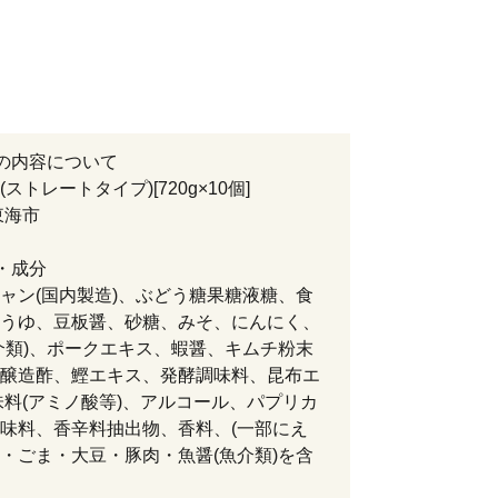
の内容について
ストレートタイプ)[720g×10個]
東海市
・成分
ャン(国内製造)、ぶどう糖果糖液糖、食
うゆ、豆板醤、砂糖、みそ、にんにく、
介類)、ポークエキス、蝦醤、キムチ粉末
醸造酢、鰹エキス、発酵調味料、昆布エ
味料(アミノ酸等)、アルコール、パプリカ
味料、香辛料抽出物、香料、(一部にえ
・ごま・大豆・豚肉・魚醤(魚介類)を含