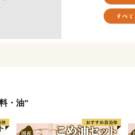
名古屋都心や中部国際空港
したまちづくりを積極的に
し、日本経済を牽引する産
本市の返礼品には贈答用と
り揃えておりますので、皆
東海市の魅力あふれるお礼
味料・油"