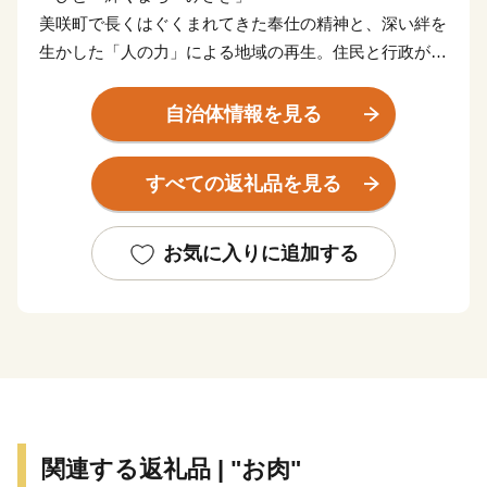
美咲町で長くはぐくまれてきた奉仕の精神と、深い絆を
生かした「人の力」による地域の再生。住民と行政がし
っかりタッグを組み、だれもが必要とされ、必要とし、
「（み）んなで、（さ）さえあい、（き）ょうりょくす
自治体情報を見る
る」共創・協働のまちづくりを目指しています。
すべての返礼品を見る
美咲町を応援してくださるみなさま、心から感謝いたし
ます。これからも末永くよろしくお願いいたします。
お気に入りに追加する
※美咲町は、岡山県のほぼ中央部に位置し、東に吉井
川、西に旭川（県下3大河川）の2河川が流れ、中央部に
は「日本の棚田百選」にも選ばれた棚田など田園風景が
いっぱいの自然豊かなまちです。
関連する返礼品 | "お肉"