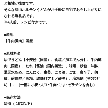
と相性が抜群です。
そんな津山ホルモンうどんがお手軽に自宅でお召し上がりに
なれる返礼品です。
※4人前、レシピ付きです。
■産地
【牛内臓肉】国産
■原材料名
ゆでうどん【小麦粉（国産）、食塩／加工でん分】、牛内臓
肉（国産）、たれ【醤油（国内製造）、味噌、砂糖、味醂、
還元水あめ、にんにく、生姜、ごま油、ごま、唐辛子、胡
椒、醸造酢／酒精、調味料アミノ酸等）、増粘剤（ｷｻﾝﾀﾝｶﾞ
ﾑ）】、（一部に小麦･大豆･牛肉･ごま･ゼラチンを含む）
■保存方法
冷凍（-18℃以下）