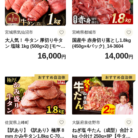
宮城県気仙沼市
宮崎県都城市
大人気！ 牛タン 厚切り牛タ
国産牛 赤身切り落とし1.8kg
ン 塩味 1kg (500g×2) [モ〜ラ
(450g×4パック)_14-3604
ンド 宮城県 気仙沼市 205646
16,000
14,000
円
円
60] 肉 牛肉 精肉 牛たん 牛タ
ン塩 牛たん塩 冷凍 焼肉 BB
Q アウトドア バーベキュー
厚切り タン
佐賀県上峰町
大阪府泉佐野市
【訳あり】《訳あり》極厚 8
ねぎ塩 牛たん（成型）合計 2
mm かみ牛タン1.8kg C-709-
kg 小分け 250g×8P【牛タン