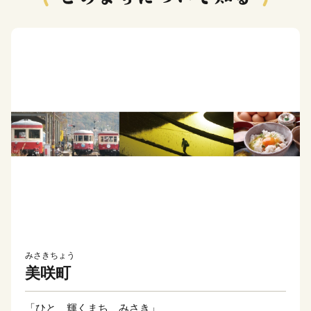
みさきちょう
美咲町
「ひと 輝くまち みさき」