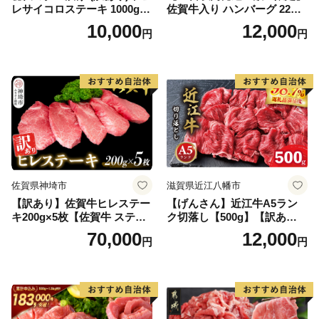
レサイコロステーキ 1000g
佐賀牛入り ハンバーグ 22個
【B-1098-AS】
2.6kg(120g×22個)【佐賀牛
10,000
12,000
円
円
黒毛和牛 ブランド牛 九州 ハ
ンバーグ 牛肉 豚肉 国産 お弁
当 おかず 惣菜 おすすめ 人
気】(H083106)
佐賀県神埼市
滋賀県近江八幡市
【訳あり】佐賀牛ヒレステー
【げんさん】近江牛A5ラン
キ200g×5枚【佐賀牛 ステー
ク切落し【500g】【訳あり】
キ ブランド肉 ヒレ肉 フィレ
【DG12W】
70,000
12,000
円
円
肉 ジューシー ヘルシー】(H0
65175)