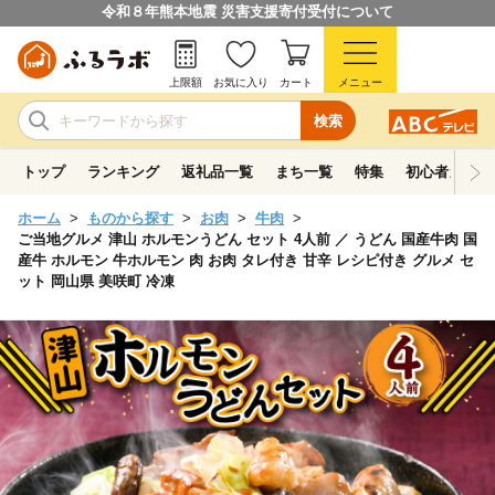
令和８年熊本地震 災害支援寄付受付について
上限額
お気に入り
カート
メニュー
検索
トップ
ランキング
返礼品一覧
まち一覧
特集
初心者ガイド
ホーム
ものから探す
お肉
牛肉
ご当地グルメ 津山 ホルモンうどん セット 4人前 ／ うどん 国産牛肉 国
産牛 ホルモン 牛ホルモン 肉 お肉 タレ付き 甘辛 レシピ付き グルメ セ
ット 岡山県 美咲町 冷凍