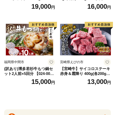
AS
牛肉 焼肉用 薄切り 訳あり サ
19,000
16,000
円
円
イズ不揃い】
福岡県中間市
宮崎県えびの市
(訳あり)博多若杉牛もつ鍋セ
【宮崎牛】サイコロステーキ
ット2人前×5回分 【024-002
赤身＆霜降り 400g(各200g×
7】
１P 計2P) 真空パック 冷凍
15,000
13,000
円
円