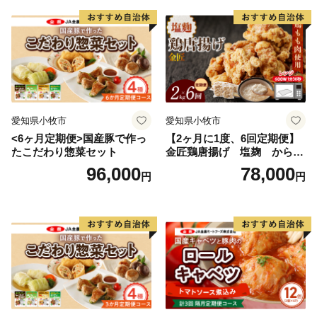
愛知県小牧市
愛知県小牧市
<6ヶ月定期便>国産豚で作っ
【2ヶ月に1度、6回定期便】
たこだわり惣菜セット
金匠鶏唐揚げ 塩麹 からあ
げ
96,000
78,000
円
円