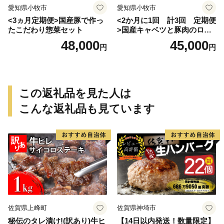
愛知県小牧市
愛知県小牧市
<3ヵ月定期便>国産豚で作っ
<2か月に1回 計3回 定期便
たこだわり惣菜セット
>国産キャベツと豚肉のロー
ルキャベツ（6P入り）
48,000
45,000
円
円
この返礼品を見た人は
こんな返礼品も見ています
佐賀県上峰町
佐賀県神埼市
秘伝のタレ漬け!(訳あり)牛ヒ
【14日以内発送！数量限定】