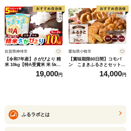
メ 武田ファーム サムランド
福島県 南相馬市 cu006-ae
佐賀県神埼市
愛知県小牧市
【令和7年産】さがびより 精
【賞味期限60日間】コモパ
米 10kg【特A受賞米 米 5kg×
ン こまきふるさとセット
2袋 お米 コメ こめ 国産 美味
（24個入り）／災害用備蓄
19,000
14,000
円
円
しい ブランド米 人気 ランキ
保存食 非常食 防災グッズに
ング 増田米穀】(H015224)
も
ふるラボとは