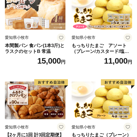
愛知県小牧市
愛知県小牧市
本間製パン 食パン(1本3斤)と
もっちりたまご アソート
ラスクのセットB 常温
（プレーン/カスタード/塩バ
ター/小倉バター）
15,000
11,000
円
円
愛知県小牧市
愛知県小牧市
【2ヶ月に1回 計3回定期便】
もっちりたまご（プレーン）