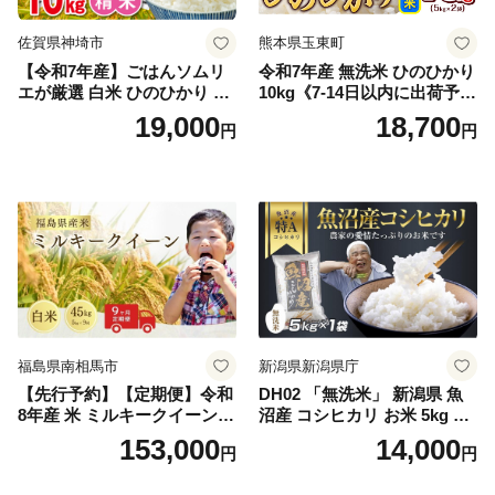
佐賀県神埼市
熊本県玉東町
【令和7年産】ごはんソムリ
令和7年産 無洗米 ひのひかり
エが厳選 白米 ひのひかり 10
10kg《7-14日以内に出荷予定
kg【神埼市産 米 お米 精米 白
(土日祝除く)》コメ 米 無洗米
19,000
18,700
円
円
米 10kg 5kg×2 ひのひかり ブ
令和7年産 高レビュー｜人気
ランド米 食味鑑定士】(H063
米 熊本県産米 お米 生活応援
164)
米
福島県南相馬市
新潟県新潟県庁
【先行予約】【定期便】令和
DH02 「無洗米」 新潟県 魚
8年産 米 ミルキークイーン
沼産 コシヒカリ お米 5kg こ
白米 45kg (5kg×9回) | ミルキ
しひかり 精米 米（お米の美
153,000
14,000
円
円
ークイーン 米5kg 福島 福島
味しい炊き方ガイド付き）
県産 福島産 精米 お米 米 コ