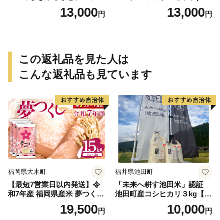
ュセット（20個入り）／災害
個入り)／災害用備蓄 保存食
13,000
13,000
円
円
用備蓄 保存食 非常食 防災グ
非常食 防災グッズにも
ッズにも
この返礼品を見た人は
こんな返礼品も見ています
福岡県大木町
福井県池田町
【最短7営業日以内発送】令
「未来へ耕す池田米」認証
和7年産 福岡県産米 夢つくし
池田町産コシヒカリ３kg【お
15kg 精米 ※北海道・沖縄・
1人様につき３セットまで】
19,500
10,000
円
円
離島は配送不可