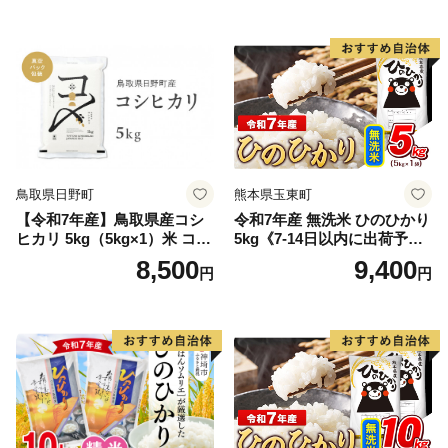
鳥取県日野町
熊本県玉東町
【令和7年産】鳥取県産コシ
令和7年産 無洗米 ひのひかり
ヒカリ 5kg（5kg×1）米 コシ
5kg《7-14日以内に出荷予定
ヒカリ こしひかり お米 白米
(土日祝除く)》コメ 米 無洗米
8,500
9,400
円
円
精米 5キロ おこめ こめ コメ
高レビュー｜人気米 熊本県
真空パック包装 真空包装 長
産米 お米 生活応援米
期保存 単一原料米 鳥取県日
野町産 Elevation