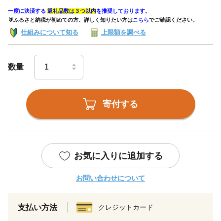
一度に決済する
返礼品数は３つ以内
を推奨しております。
🔰ふるさと納税が初めての方、詳しく知りたい方は
こちら
でご確認ください。
仕組みについて知る
上限額を調べる
数量
寄付する
お気に入りに追加する
お問い合わせについて
支払い方法
クレジットカード