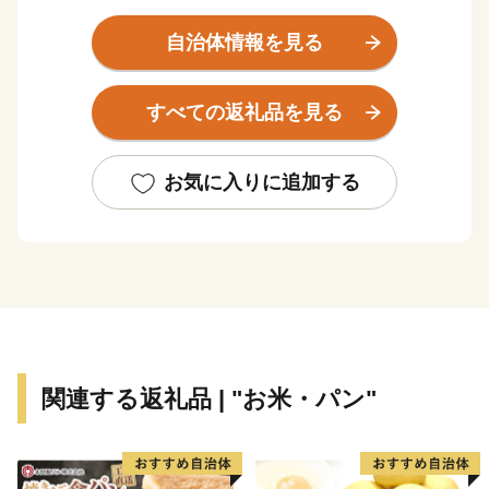
線、陸羽東線、石巻線が交差する交通の要衝となってい
ます。２本の国道も走り、交通アクセスのよさから、仙
自治体情報を見る
台市・石巻市・大崎市の通勤圏として定住する皆さんも
多く、宅地開発も盛んです。
すべての返礼品を見る
気候は太平洋側気候で、冬季の降水量が少なく、降雪期
間も比較的短いことから、とても住みよい条件下にあり
ます。
お気に入りに追加する
奥羽山系を源とする鳴瀬川、江合川が町内を貫流し、こ
の水利に恵まれた農業が、町の基幹産業となっていま
す。土地は平たんで、約75キロ平方メートルに及ぶ町の
面積の約70％を豊かな水田や畑が占めています。宮城県
の食糧基地として、コメや野菜はもちろん、果樹や施設
園芸もたいへん盛んです。
関連する返礼品 | "お米・パン"