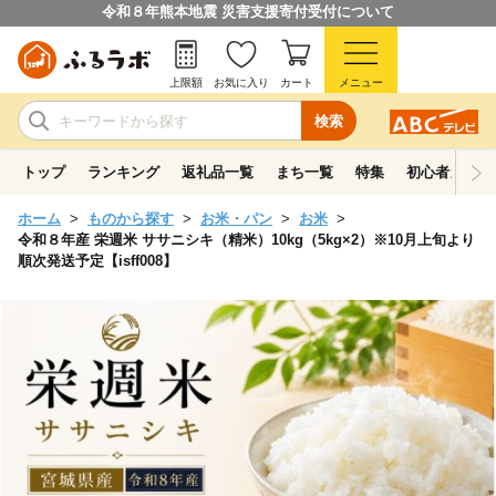
令和８年熊本地震 災害支援寄付受付について
上限額
お気に入り
カート
メニュー
検索
トップ
ランキング
返礼品一覧
まち一覧
特集
初心者ガイド
ホーム
ものから探す
お米・パン
お米
令和８年産 栄週米 ササニシキ（精米）10kg（5kg×2）※10月上旬より
順次発送予定【isff008】