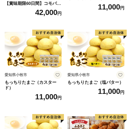
【賞味期限60日間】コモパ
11,000
円
ン ふるさとクロワッサンセ
42,000
円
ット（計90個）／災害用備蓄
保存食 非常食 防災グッズに
も
愛知県小牧市
愛知県小牧市
もっちりたまご（カスター
もっちりたまご（塩バター）
ド）
11,000
円
11,000
円