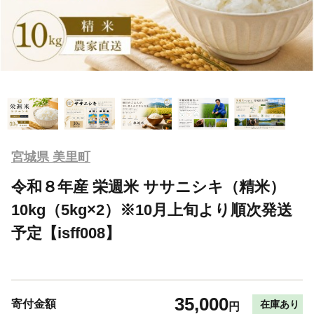
宮城県 美里町
令和８年産 栄週米 ササニシキ（精米）
10kg（5kg×2）※10月上旬より順次発送
予定【isff008】
35,000
寄付金額
在庫あり
円