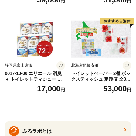
円
円
おもちゃ 拭き取り 手拭き 外
72ロール 全18種 花柄 プリン
出時 お出かけ時 食事前 緑茶
ト ハーブ 香り付き 日本製 ま
カテキン配合
とめ買い 防災 常備品 ペーパ
ー 消耗品 備蓄 送料無料 北海
道 倶知安町 日用品
静岡県富士宮市
北海道倶知安町
0017-10-06 エリエール 消臭
トイレットペーパー 2種 ボッ
＋ トイレットティシュー し
クスティッシュ 定期便 全3
っかり香るフレッシュクリア
回 日本製 まとめ買い 防災
17,000
53,000
円
円
の香り ダブル 12ロール×6パ
常備品 日用雑貨 消耗品 生活
ック 72ロール 25m トイレ
必需品 大容量 備蓄 リサイク
ットペーパー パルプ100％ 消
ル ティッシュ ペーパー まと
臭 防臭 日用品 消耗品 備蓄
め買い 雑貨 倶知安町
ふるラボとは