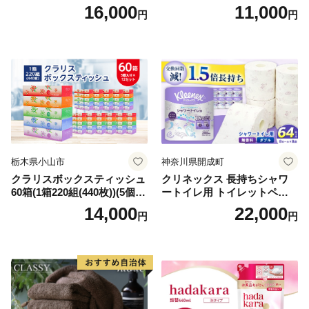
箱 日本製 まとめ買い ティッ
ンカ 再生紙 100％ 芯あり 日
16,000
11,000
円
円
シュ リサイクル 長持 防災 常
用品 消耗品 無香料 生活用品
備品 日用雑貨 消耗品 生活必
備蓄 秋田県 能代市 送料無料
需品 備蓄 ペーパー 紙 北海道
《能代製紙》
倶知安町 日用品
栃木県小山市
神奈川県開成町
クラリスボックスティッシュ
クリネックス 長持ちシャワ
60箱(1箱220組(440枚))(5個入
ートイレ用 トイレットペー
り×12セット)【1256759】
パー（ダブル）64ロール(8ロ
14,000
22,000
円
円
ール×8パック) 開成町 トイレ
ットペーパーダブル 日用品
国産 新生活 ダブル SDGs 備
蓄 防災 エコ 消耗品 生活雑貨
生活用品 無香料 トイレット
ペーパー ダブル といれっと
ぺーぱー トイレ クレシア ト