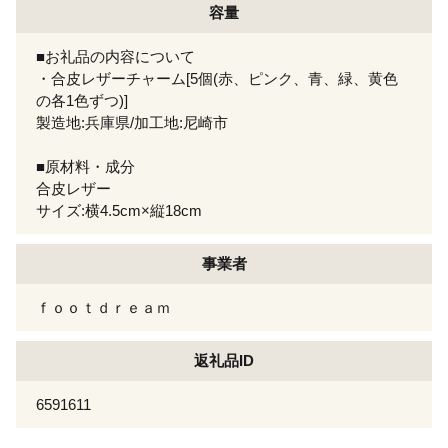
容量
■お礼品の内容について
・合皮レザーチャーム[5個(赤、ピンク、青、緑、黄色
の各1色ずつ)]
製造地:兵庫県/加工地:尼崎市
■原材料・成分
合皮レザー
サイズ:横4.5cm×縦18cm
事業者
ｆｏｏｔｄｒｅａｍ
返礼品ID
6591611