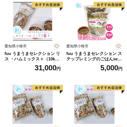
なりましたが、
当時の尼崎城西三の丸エリアにあたる尼崎城址公園内に
本丸の一部である
天守が整備されることとなり、
平成31年3月、400年の時を越えてついに尼崎城が蘇り
ました。
愛知県小牧市
愛知県小牧市
fuu うまうまセレクション リ
fuu うまうまセレクション ス
ス ・ハムミックス＋（10k
テップレミングのごはんset
g）
（830g）
31,000
5,000
円
円