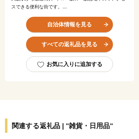
スできる便利な街です。
尼崎を略して「ＡＭＡ（あま）」と愛着をこめて言う人
も。
自治体情報を見る
■寄附金の使いみち
すべての返礼品を見る
尼崎市では、14通りの寄附金の使いみちを設けており、
尼崎城の整備等に活用する基金のほか、
全国でも珍しい、犬・猫の殺処分ゼロを目指すなどの動
お気に入りに追加する
物愛護に関する
基金などがあります。
■蘇る、尼崎城
1618年に戸田氏鉄によって、
三重の堀、四層の天守を持つ尼崎城が築かれました。
敷地は甲子園球場の約3.5倍もの大きさがあったようで
関連する返礼品 | "雑貨・日用品"
す。
明治の廃城令により、今はその姿を見ることはできなく