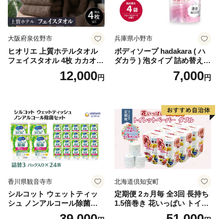
イレットペーパー [BDBH002
-1]
大阪府泉佐野市
兵庫県小野市
ヒオリエ 上質ホテルタオル
ボディソープ hadakara ( ハ
フェイスタオル 4枚 カカオ
ダカラ ) 泡タイプ 詰め替え 4
【タオル 泉州タオル 吸水 普
40ml×4袋 ボディーソープ 泡
12,000
7,000
円
円
段使い 無地 シンプル 日用品
ボディソープ 泡 日用品 消耗
ふわふわ ふかふか 家族 たお
品 バス用品 大容量 いい 匂い
る 一人暮らし】
ボディ 保湿 LION ライオン
泡石鹸 石鹸 兵庫 兵庫県 小野
市
香川県観音寺市
北海道倶知安町
シルコット ウェットティッ
定期便 2ヵ月毎 全3回 長持ち
シュ ノンアルコール除菌詰
1.5倍巻き 花いっぱい トイレ
替（43枚×3P）×24袋 日用品
ットペーパー ダブル 45ｍ 計
39,000
51,000