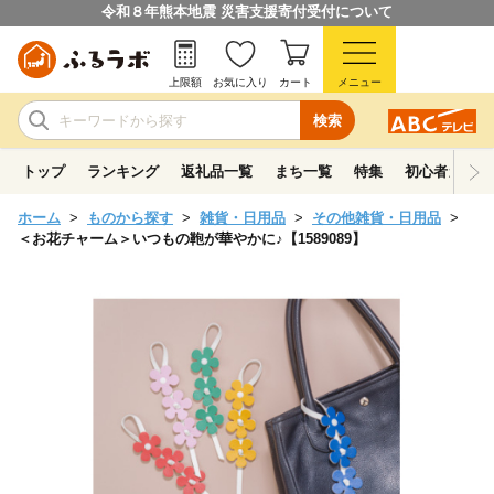
令和８年熊本地震 災害支援寄付受付について
上限額
お気に入り
カート
メニュー
検索
トップ
ランキング
返礼品一覧
まち一覧
特集
初心者ガイド
ホーム
ものから探す
雑貨・日用品
その他雑貨・日用品
＜お花チャーム＞いつもの鞄が華やかに♪【1589089】