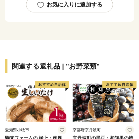
伊豆や箱根など観光地への玄関口として、静岡県東部の
お気に入りに追加する
重要な役割を担っています。
市内各所から湧き出す富士山の伏流水が、美しいせせら
ぎを生み出し、豊かな緑と自然環境に恵まれた“水の
都”でもあります。伏流水を利用したかんがい用水路
源兵衛川は「世界かんがい遺産」（2016）「世界水遺
産」（2018）に認定・登録されています。
富士山の伏流水で曝されたうなぎは、特有の生臭さや泥
関連する返礼品 | "お野菜類"
臭さを消し、蛋白質を減らすことなく、余分な脂肪分だ
けを燃焼させるため、大変おいしいと言われています。
箱根の西側、標高50m以上の山の斜面に広がる畑では、
古くから三島大根、三島甘藷、三島人参など、高品質の
露地野菜を栽培しています。なかでも三島馬鈴薯は、平
成28年10月、全国で18番目に国の地理的表示保護制度
(GI)に登録されるなど、高い評価を受けています。「三
島馬鈴薯」を原料とする「みしまコロッケ」も、ご当地
愛知県小牧市
京都府京丹波町
名物です。
駒来ファームの 極上・肉厚
京丹波町の黒豆・和知黒の特