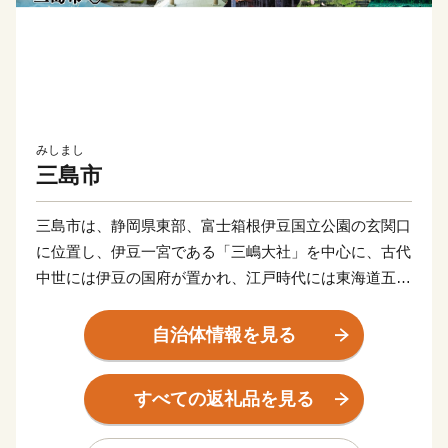
みしまし
三島市
三島市は、静岡県東部、富士箱根伊豆国立公園の玄関口
に位置し、伊豆一宮である「三嶋大社」を中心に、古代
中世には伊豆の国府が置かれ、江戸時代には東海道五十
三次の一つ「三島宿」として賑わった、長い歴史のある
まちです。
自治体情報を見る
現在では、東海道新幹線と東海道本線、伊豆箱根鉄道の
乗り入れる三島駅や駿河湾環状道路など、交通アクセス
すべての返礼品を見る
は抜群で、地域住民にとっては首都圏への通勤・通学が
可能であり（ひかり号で品川まで37分！）、市外からは