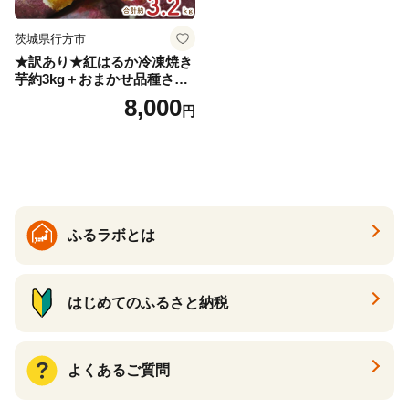
茨城県行方市
★訳あり★紅はるか冷凍焼き
芋約3kg＋おまかせ品種さつ
まいも 合計約3.2kg｜さつ
8,000
円
まいも サツマイモ さつま芋
焼き芋 やきいも 冷凍 冷凍焼
き芋 訳あり 訳アリ 紅はるか
茨城県 行方市(EY-25)
ふるラボとは
はじめてのふるさと納税
よくあるご質問