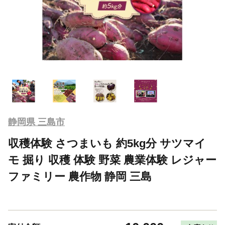
静岡県 三島市
収穫体験 さつまいも 約5kg分 サツマイ
モ 掘り 収穫 体験 野菜 農業体験 レジャー
ファミリー 農作物 静岡 三島