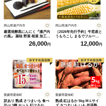
岡山県瀬戸内市
岡山県瀬戸内市
厳選発酵黒にんにく『瀬戸内
［2026年先行予約］牛窓産と
の風』 薬味 野菜 根菜 加工食
うもろこし まるでフルー
品
ツ！最高糖度25度超え 生で
26,000
12,000
円
円
甘い、茹でて美味い！ 黄色
とうもろこし 「桃太郎コー
ン」約4kg（8〜12本入り）
野菜
愛媛県愛南町
愛媛県愛南町
訳あり 熟成 さつまいも 食べ
熟成 紅はるか 5kg M-Lサイ
比べ 3種 セット 紅はるか 安
ズ さつまいも いも 低温熟成