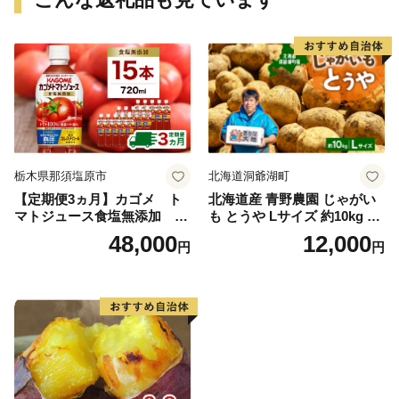
栃木県那須塩原市
北海道洞爺湖町
【定期便3ヵ月】カゴメ ト
北海道産 青野農園 じゃがい
マトジュース食塩無添加 72
も とうや Lサイズ 約10kg 20
0ml PET×15本 1ケース 毎月
26年10月初旬～12月下旬頃お
48,000
12,000
円
円
届く 3ヵ月 3回コース ns001-
届け 先行予約 北海道 ジャガ
005 【 KAGOME 野菜ジュー
イモ トウヤ 馬鈴薯 ポテト 芋
ス 】
いも イモ 黄色 旬 野菜 農作
物 産地直送 お取り寄せ 国産