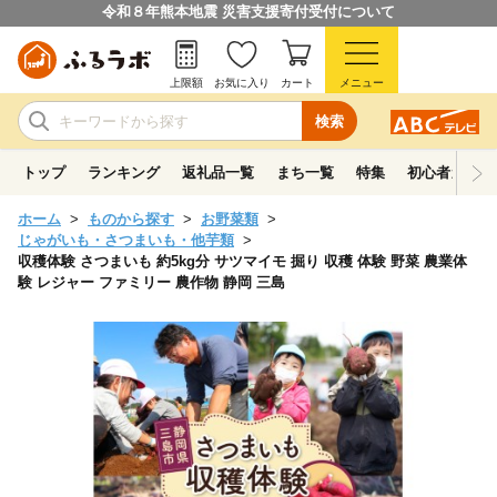
令和８年熊本地震 災害支援寄付受付について
上限額
お気に入り
カート
メニュー
検索
トップ
ランキング
返礼品一覧
まち一覧
特集
初心者ガイド
ホーム
ものから探す
お野菜類
じゃがいも・さつまいも・他芋類
収穫体験 さつまいも 約5kg分 サツマイモ 掘り 収穫 体験 野菜 農業体
験 レジャー ファミリー 農作物 静岡 三島