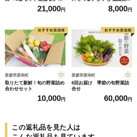
納芋 シルクスイート 合計 15
完全熟成収穫 甘い 糖度 焼き
21,000
8,000
円
円
kg サイズ混合 サツマイモ 焼
芋 やきいも スイートポテト
き芋 干し芋 丸干し 冷凍焼き
おやつ 高糖度 料理 国産 愛媛
芋 冷やし焼き芋 やきいも 蜜
県 愛南町 青果市場
芋 ほしいも スイートポテト
いも天 サイズミックス 甘い
ねっとり 生芋 新芋 あんのう
いも 甘藷 べにはるか スイー
ツ 国産 糖度 産地直送 農家直
送 数量限定 21000円 愛媛 愛
南 ミッチーのおみかん畑
愛媛県愛南町
愛媛県愛南町
取りたて新鮮！旬の野菜詰め
6回お届け 季節の旬野菜詰
合わせセット
合せ
10,000
60,000
円
円
この返礼品を見た人は
こんな返礼品も見ています