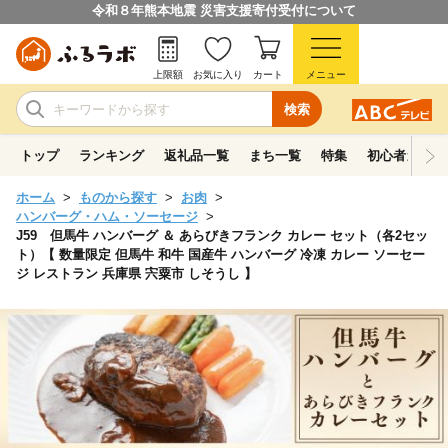
令和８年熊本地震 災害支援寄付受付について
上限額
お気に入り
カート
メニュー
検索
トップ
ランキング
返礼品一覧
まち一覧
特集
初心者ガイド
ホーム
ものから探す
お肉
ハンバーグ・ハム・ソーセージ
J59 但馬牛 ハンバーグ ＆ あらびきフランク カレー セット（各2セッ
ト）【 数量限定 但馬牛 和牛 国産牛 ハンバーグ 冷凍 カレー ソーセー
ジ レストラン 兵庫県 宍粟市 しそうし 】