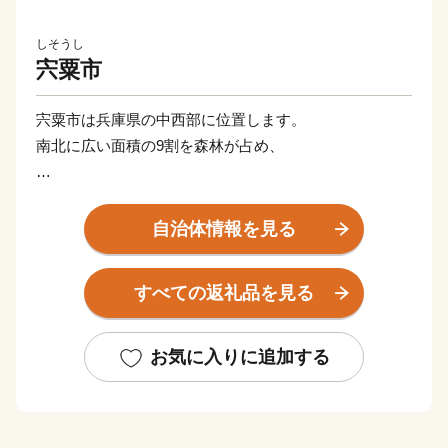
しそうし
宍粟市
宍粟市は兵庫県の中西部に位置します。
南北に広い面積の9割を森林が占め、
《まちの交通・文化・経済の中心として重要な役割を果
たしてきた 山崎町》
自治体情報を見る
《特に古くから歴史・文化遺産を数多く有する 一宮
町》
すべての返礼品を見る
《平安時代には京都石清水八幡宮の荘園として組み入れ
られた 波賀町》
《冬には市内でも特に積雪が多く、和鉄の郷として繁栄
お気に入りに追加する
してきた 千種町》
のそれぞれに独自の特色ある４町からなるまちです。