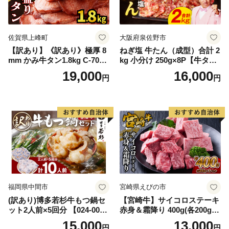
佐賀県上峰町
大阪府泉佐野市
【訳あり】《訳あり》極厚 8
ねぎ塩 牛たん（成型）合計 2
mm かみ牛タン1.8kg C-709-
kg 小分け 250g×8P【牛タン
AS
牛肉 焼肉用 薄切り 訳あり サ
19,000
16,000
円
円
イズ不揃い】
福岡県中間市
宮崎県えびの市
(訳あり)博多若杉牛もつ鍋セ
【宮崎牛】サイコロステーキ
ット2人前×5回分 【024-002
赤身＆霜降り 400g(各200g×
7】
１P 計2P) 真空パック 冷凍
15,000
13,000
円
円