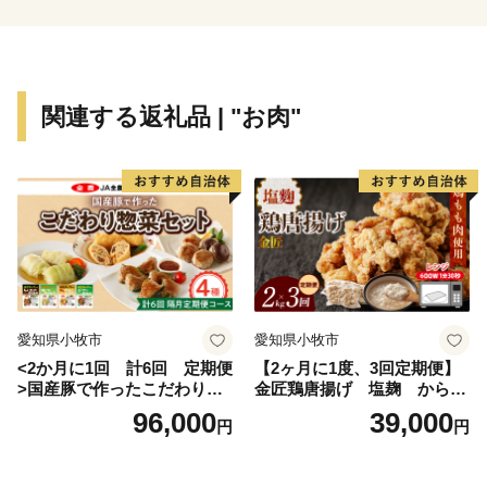
【 「発酵のふるさと」 宍粟 】
宍粟が「日本酒発祥の地」といわれるのは、現存する風
土記の中で日本酒最古の記述がある「播磨国風土記」の
関連する返礼品 | "お肉"
一説によります。現在も、豊かな自然や清流に育まれ受
け継がれる職人の技が宍粟の日本酒文化を発展させてい
ます。
【 森と生きるまちならではの「自然資源」 】
従来の人々のオアシスとして千年も前より引用されてき
たといわれる「千年水」など豊かな山々から生みだされ
る名水は古くから宍粟の発酵文化を支えてきました。山
愛知県小牧市
愛知県小牧市
の恵みである名水、澄んだ空気により育てられた米は日
<2か月に1回 計6回 定期便
【2ヶ月に1度、3回定期便】
本酒のみならず、宍粟の豊かな食を支え、宍粟独自の味
>国産豚で作ったこだわり惣
金匠鶏唐揚げ 塩麹 からあ
を生み出しています。
菜セット
げ
96,000
39,000
円
円
【 「人」が守り伝える伝統と文化 】