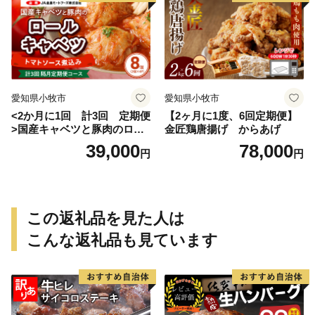
愛知県小牧市
愛知県小牧市
<2か月に1回 計3回 定期便
【2ヶ月に1度、6回定期便】
>国産キャベツと豚肉のロー
金匠鶏唐揚げ からあげ
ルキャベツ（4P入り）
39,000
78,000
円
円
この返礼品を見た人は
こんな返礼品も見ています