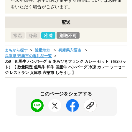
年末年始等、お申込みが集中する時期についてはお時間
をいただく場合がございます。
配送
常温
冷蔵
冷凍
別送不可
まちから探す
近畿地方
兵庫県宍粟市
兵庫県 宍粟市の返礼品一覧
J59 但馬牛 ハンバーグ ＆ あらびきフランク カレー セット（各2セッ
ト）【 数量限定 但馬牛 和牛 国産牛 ハンバーグ 冷凍 カレー ソーセー
ジ レストラン 兵庫県 宍粟市 しそうし 】
このページをシェアする