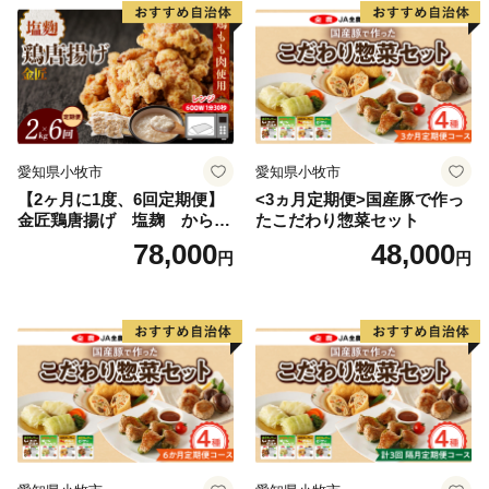
江戸時代後期から約１５０年間作られていた地酒「三
笑」の復活や、伝統ある播州山崎藍染の復活、また女性
蔵人による日本酒バーの開業など、宍粟に息づく文化や
伝統が新たな世代に受け継がれ、今のかたちとなって発
展し続けています。
愛知県小牧市
愛知県小牧市
宍粟市の４町それぞれについて特色ある文化もお伝えし
【2ヶ月に1度、6回定期便】
<3ヵ月定期便>国産豚で作っ
たいところですが、たくさんある魅力を伝えきることは
金匠鶏唐揚げ 塩麹 からあ
たこだわり惣菜セット
難しく、
げ
78,000
48,000
円
円
ふるさと納税返礼品をとおして、より具体的に宍粟の魅
力を感じていただけると嬉しく思います。