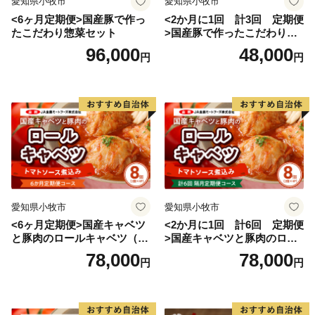
愛知県小牧市
愛知県小牧市
<6ヶ月定期便>国産豚で作っ
<2か月に1回 計3回 定期便
たこだわり惣菜セット
>国産豚で作ったこだわり惣
菜セット
96,000
48,000
円
円
愛知県小牧市
愛知県小牧市
<6ヶ月定期便>国産キャベツ
<2か月に1回 計6回 定期便
と豚肉のロールキャベツ（4P
>国産キャベツと豚肉のロー
入り）
ルキャベツ（4P入り）
78,000
78,000
円
円