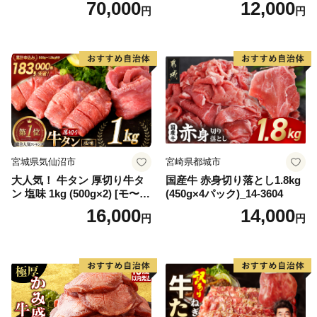
70,000
12,000
円
円
肉 ジューシー ヘルシー】(H0
65175)
宮城県気仙沼市
宮崎県都城市
大人気！ 牛タン 厚切り牛タ
国産牛 赤身切り落とし1.8kg
ン 塩味 1kg (500g×2) [モ〜ラ
(450g×4パック)_14-3604
ンド 宮城県 気仙沼市 205646
16,000
14,000
円
円
60] 肉 牛肉 精肉 牛たん 牛タ
ン塩 牛たん塩 冷凍 焼肉 BB
Q アウトドア バーベキュー
厚切り タン