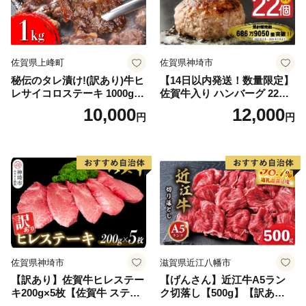
佐賀県上峰町
佐賀県神埼市
秘伝のタレ漬け!(訳あり)牛ヒ
【14日以内発送！数量限定】
レサイコロステーキ 1000g
佐賀牛入り ハンバーグ 22個
【B-1098-AS】
2.6kg(120g×22個)【佐賀牛
10,000
12,000
円
円
黒毛和牛 ブランド牛 九州 ハ
ンバーグ 牛肉 豚肉 国産 お弁
当 おかず 惣菜 おすすめ 人
気】(H083106)
佐賀県神埼市
滋賀県近江八幡市
【訳あり】佐賀牛ヒレステー
【げんさん】近江牛A5ラン
キ200g×5枚【佐賀牛 ステー
ク切落し【500g】【訳あり】
キ ブランド肉 ヒレ肉 フィレ
【DG12W】