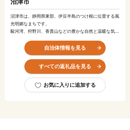
沼津市
沼津市は、静岡県東部、伊豆半島のつけ根に位置する風
光明媚なまちです。
駿河湾、狩野川、香貫山などの豊かな自然と温暖な気候
が育む、
お茶やミカンなどの山の幸。
自治体情報を見る
日本有数の生産量を誇るあじのひもの、
タカアシガニをはじめとする深海魚などの豊富な海の
すべての返礼品を見る
幸。
そんな沼津市が、皆様のご厚意にお応えするために、
地元名産の品を数多く取り揃えました。
お気に入りに追加する
いただいたご寄附は、沼津市の魅力向上や災害に強いま
ちづくり、
子育て世代の支援施策等に活用させていただきます。
ぜひ、ご支援をお願いいたします。