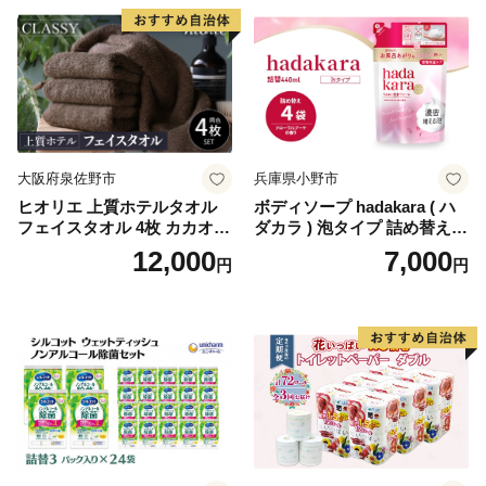
蓄 防災 エコ 消耗品 生活雑貨
生活用品 無香料 トイレット
ペーパー ダブル といれっと
ぺーぱー トイレ クレシア ト
イレットペーパー [BDBH002
-1]
大阪府泉佐野市
兵庫県小野市
ヒオリエ 上質ホテルタオル
ボディソープ hadakara ( ハ
フェイスタオル 4枚 カカオ
ダカラ ) 泡タイプ 詰め替え 4
【タオル 泉州タオル 吸水 普
40ml×4袋 ボディーソープ 泡
12,000
7,000
円
円
段使い 無地 シンプル 日用品
ボディソープ 泡 日用品 消耗
ふわふわ ふかふか 家族 たお
品 バス用品 大容量 いい 匂い
る 一人暮らし】
ボディ 保湿 LION ライオン
泡石鹸 石鹸 兵庫 兵庫県 小野
市