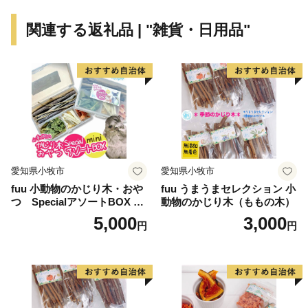
関連する返礼品 | "雑貨・日用品"
愛知県小牧市
愛知県小牧市
fuu 小動物のかじり木・おや
fuu うまうまセレクション 小
つ SpecialアソートBOX mi
動物のかじり木（ももの木）
ni（1個）
5,000
3,000
円
円