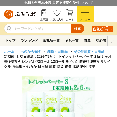
令和８年熊本地震 災害支援寄付受付について
上限額
お気に入り
カート
メニュー
検索
トップ
ランキング
返礼品一覧
まち一覧
特集
初心者ガイド
ホーム
ものから探す
雑貨・日用品
その他雑貨・日用品
定期便 【 初回発送：2026年6月 】 トイレットペーパー 年 2 回 6 ヶ月
毎 2倍巻き シングル 72ロール 12ロール 6パック 無香料 100％ リサイ
クル 再生紙 やわらか 日用品 雑貨 防災 備蓄 収納 静岡 沼津