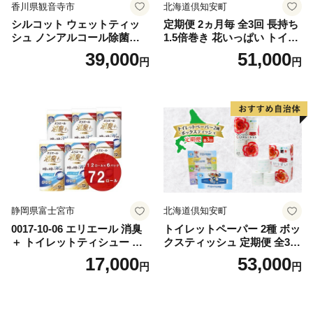
香川県観音寺市
北海道倶知安町
シルコット ウェットティッ
定期便 2ヵ月毎 全3回 長持ち
シュ ノンアルコール除菌詰
1.5倍巻き 花いっぱい トイレ
替（43枚×3P）×24袋 日用品
ットペーパー ダブル 45ｍ 計
39,000
51,000
円
円
おもちゃ 拭き取り 手拭き 外
72ロール 全18種 花柄 プリン
出時 お出かけ時 食事前 緑茶
ト ハーブ 香り付き 日本製 ま
カテキン配合
とめ買い 防災 常備品 ペーパ
ー 消耗品 備蓄 送料無料 北海
道 倶知安町 日用品
静岡県富士宮市
北海道倶知安町
0017-10-06 エリエール 消臭
トイレットペーパー 2種 ボッ
＋ トイレットティシュー し
クスティッシュ 定期便 全3
っかり香るフレッシュクリア
回 日本製 まとめ買い 防災
17,000
53,000
円
円
の香り ダブル 12ロール×6パ
常備品 日用雑貨 消耗品 生活
ック 72ロール 25m トイレ
必需品 大容量 備蓄 リサイク
ットペーパー パルプ100％ 消
ル ティッシュ ペーパー まと
臭 防臭 日用品 消耗品 備蓄
め買い 雑貨 倶知安町