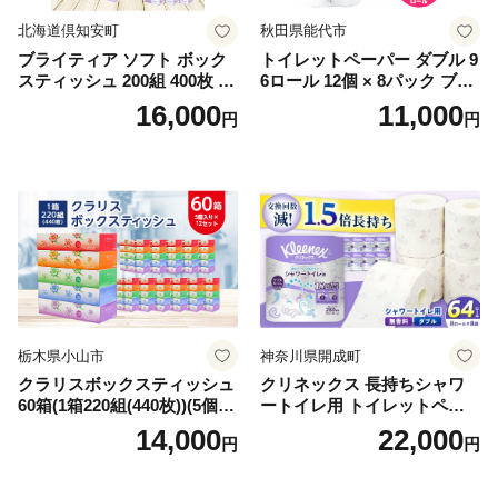
北海道倶知安町
秋田県能代市
ブライティア ソフト ボック
トイレットペーパー ダブル 9
スティッシュ 200組 400枚 60
6ロール 12個 × 8パック ブラ
箱 日本製 まとめ買い ティッ
ンカ 再生紙 100％ 芯あり 日
16,000
11,000
円
円
シュ リサイクル 長持 防災 常
用品 消耗品 無香料 生活用品
備品 日用雑貨 消耗品 生活必
備蓄 秋田県 能代市 送料無料
需品 備蓄 ペーパー 紙 北海道
《能代製紙》
倶知安町 日用品
栃木県小山市
神奈川県開成町
クラリスボックスティッシュ
クリネックス 長持ちシャワ
60箱(1箱220組(440枚))(5個入
ートイレ用 トイレットペー
り×12セット)【1256759】
パー（ダブル）64ロール(8ロ
14,000
22,000
円
円
ール×8パック) 開成町 トイレ
ットペーパーダブル 日用品
国産 新生活 ダブル SDGs 備