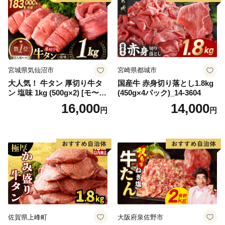
宮城県気仙沼市
宮崎県都城市
大人気！ 牛タン 厚切り牛タ
国産牛 赤身切り落とし1.8kg
ン 塩味 1kg (500g×2) [モ〜ラ
(450g×4パック)_14-3604
ンド 宮城県 気仙沼市 205646
16,000
14,000
円
円
60] 肉 牛肉 精肉 牛たん 牛タ
ン塩 牛たん塩 冷凍 焼肉 BB
Q アウトドア バーベキュー
厚切り タン
佐賀県上峰町
大阪府泉佐野市