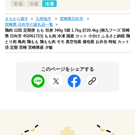
常温
冷蔵
冷凍
まちから探す
九州地方
宮崎県日向市
宮崎県 日向市の返礼品一覧
鶏肉 12回 定期便 もも 切身 340g 5袋 1.7kg 計20.4kg [南九フーズ 宮崎
県 日向市 452061723] もも肉 冷凍 国産 カット 小分け ふるさと納税 鶏
とり肉 鳥肉 鶏もも 鶏もも肉 モモ 真空包装 個包装 お弁当 時短 カット
済 定期 宮崎 宮崎県産 夕飯
このページをシェアする