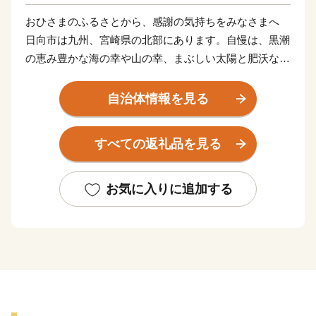
おひさまのふるさとから、感謝の気持ちをみなさまへ
日向市は九州、宮崎県の北部にあります。自慢は、黒潮
の恵み豊かな海の幸や山の幸、まぶしい太陽と肥沃な大
地が育む農産物の数々
神話が残る古い街並み、日向岬など息をのむような絶
自治体情報を見る
景、ユーモラスなひょっとこ踊りなど見どころも数多
く、サーフィンの聖地としても人気です。
すべての返礼品を見る
【寄附のお申込み・返礼品に関するお問い合わせ】
ふるさと納税サポートセンター （業務委託先 結デザイ
お気に入りに追加する
ン有限会社）
TEL 050-3355-1758
Mail hyuga@yuidesign.jp
受付時間 9:00～17:00
※土曜日・日曜日・祝日・夏季休業（8/13～8/15）・年
末年始のお問い合わせにはお応え出来ません。