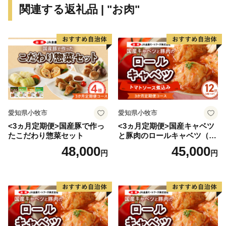
関連する返礼品 | "お肉"
【受領証明書およびワンストップ特例申請書について】
受領証・ワンストップ特例申請書の発行に、ご入金確認
後２週間程度お時間をいただいております。
【申請書ご提出先】
〒855-0076
長崎県島原市上折橋町甲1615-1
宮崎県日向市ふるさと納税 ワンストップ特例申請受
愛知県小牧市
愛知県小牧市
付窓口
<3ヵ月定期便>国産豚で作っ
<3ヵ月定期便>国産キャベツ
※申請後に、氏名や住所変更等が生じた場合は別途届出
たこだわり惣菜セット
と豚肉のロールキャベツ（6P
が必要となります。
入り）
48,000
45,000
円
円
【オンラインワンストップ特例申請について】
下記のURLよりオンラインによる申請が可能です
■自治体マイページ https://mypg.jp
※「オンライン申請」には、マイナンバーカードと「マ
イナポータルアプリ」、アプリが利用できる端末が必要