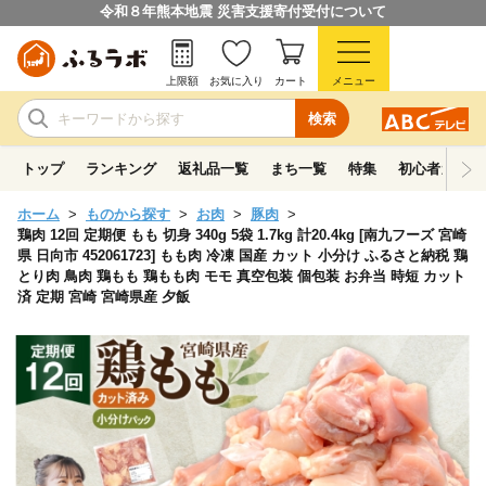
令和８年熊本地震 災害支援寄付受付について
上限額
お気に入り
カート
メニュー
検索
トップ
ランキング
返礼品一覧
まち一覧
特集
初心者ガイド
ホーム
ものから探す
お肉
豚肉
鶏肉 12回 定期便 もも 切身 340g 5袋 1.7kg 計20.4kg [南九フーズ 宮崎
県 日向市 452061723] もも肉 冷凍 国産 カット 小分け ふるさと納税 鶏
とり肉 鳥肉 鶏もも 鶏もも肉 モモ 真空包装 個包装 お弁当 時短 カット
済 定期 宮崎 宮崎県産 夕飯