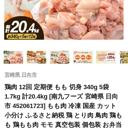
宮崎県 日向市
鶏肉 12回 定期便 もも 切身 340g 5袋
1.7kg 計20.4kg [南九フーズ 宮崎県 日向
市 452061723] もも肉 冷凍 国産 カット
小分け ふるさと納税 鶏 とり肉 鳥肉 鶏も
も 鶏もも肉 モモ 真空包装 個包装 お弁当