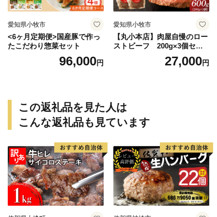
愛知県小牧市
愛知県小牧市
<6ヶ月定期便>国産豚で作っ
【丸小本店】肉屋自慢のロー
たこだわり惣菜セット
ストビーフ 200g×3個セッ
ト
96,000
27,000
円
円
この返礼品を見た人は
こんな返礼品も見ています