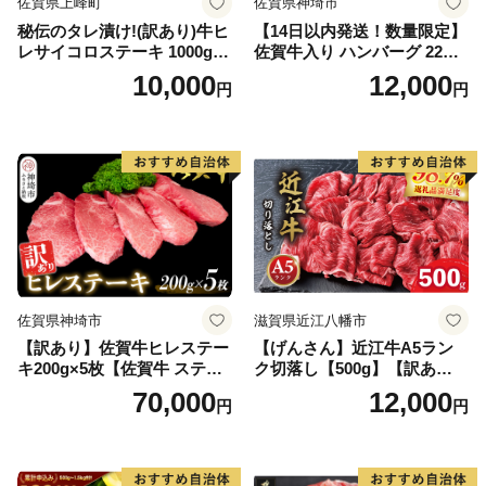
佐賀県上峰町
佐賀県神埼市
秘伝のタレ漬け!(訳あり)牛ヒ
【14日以内発送！数量限定】
レサイコロステーキ 1000g
佐賀牛入り ハンバーグ 22個
【B-1098-AS】
2.6kg(120g×22個)【佐賀牛
10,000
12,000
円
円
黒毛和牛 ブランド牛 九州 ハ
ンバーグ 牛肉 豚肉 国産 お弁
当 おかず 惣菜 おすすめ 人
気】(H083106)
佐賀県神埼市
滋賀県近江八幡市
【訳あり】佐賀牛ヒレステー
【げんさん】近江牛A5ラン
キ200g×5枚【佐賀牛 ステー
ク切落し【500g】【訳あり】
キ ブランド肉 ヒレ肉 フィレ
【DG12W】
70,000
12,000
円
円
肉 ジューシー ヘルシー】(H0
65175)