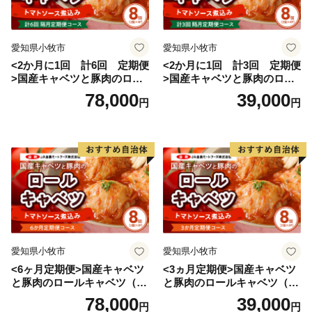
です
■マイナポータルアプリ
愛知県小牧市
愛知県小牧市
<2か月に1回 計6回 定期便
<2か月に1回 計3回 定期便
myna.go.jp/SCK0101_03_001/SCK0101_03_001_Init.form
>国産キャベツと豚肉のロー
>国産キャベツと豚肉のロー
ルキャベツ（4P入り）
ルキャベツ（4P入り）
78,000
39,000
円
円
◆ご確認ください◆
住民票が日向市にある方は、返礼品の送付の対象になり
ません。
なお、返礼品のご贈答用の発送には対応しておりませ
ん。 また、寄附お申込みのキャンセル、返礼品の変
更・返品はできません。ご了承ください。
愛知県小牧市
愛知県小牧市
<6ヶ月定期便>国産キャベツ
<3ヵ月定期便>国産キャベツ
と豚肉のロールキャベツ（4P
と豚肉のロールキャベツ（4P
入り）
入り）
78,000
39,000
円
円