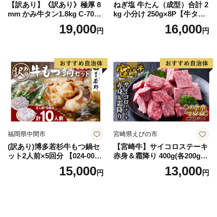
【訳あり】《訳あり》極厚 8
ねぎ塩 牛たん（成型）合計 2
mm かみ牛タン1.8kg C-709-
kg 小分け 250g×8P【牛タン
AS
牛肉 焼肉用 薄切り 訳あり サ
19,000
16,000
円
円
イズ不揃い】
福岡県中間市
宮崎県えびの市
(訳あり)博多若杉牛もつ鍋セ
【宮崎牛】サイコロステーキ
ット2人前×5回分 【024-002
赤身＆霜降り 400g(各200g×
7】
１P 計2P) 真空パック 冷凍
15,000
13,000
円
円