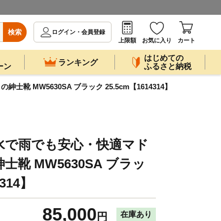
検索
ログイン・会員登録
上限額
お気に入り
カート
はじめての
ランキング
ーン
ふるさと納税
MW5630SA ブラック 25.5cm【1614314】
水で雨でも安心・快適マド
靴 MW5630SA ブラッ
4314】
85,000
在庫あり
円