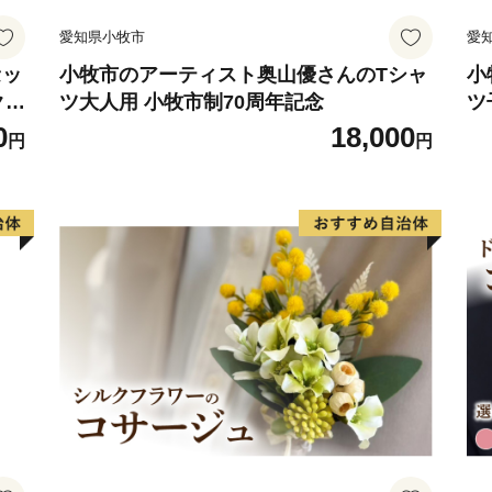
愛知県小牧市
愛
セッ
小牧市のアーティスト奥山優さんのTシャ
小
クラ
ツ大人用 小牧市制70周年記念
ツ
ト
0
18,000
円
円