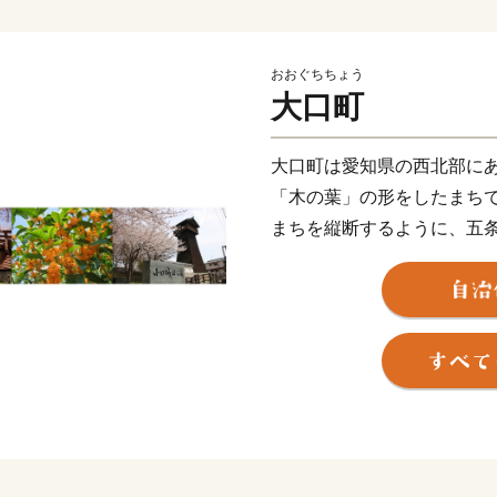
おおぐちちょう
大口町
大口町は愛知県の西北部に
「木の葉」の形をしたまち
まちを縦断するように、五
本さくら名所100選」に選
また町内には、約６８０社
した武将「堀尾吉晴公」の
大口町には、史跡や豊かな
令和２年の住民アンケート
合は93.2％でした。
これからも大口町をより良