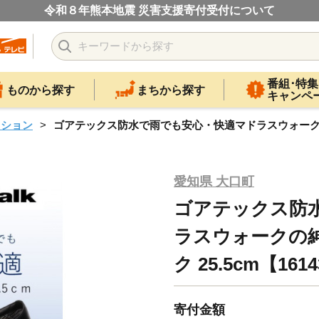
令和８年熊本地震 災害支援寄付受付について
番組･特集
ものから探す
まちから探す
キャンペ
ッション
ゴアテックス防水で雨でも安心・快適マドラスウォークの紳士靴 
愛知県 大口町
ゴアテックス防
ラスウォークの紳士
ク 25.5cm【161
寄付金額