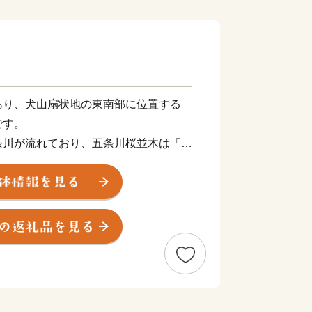
あり、犬山扇状地の東南部に位置する
です。
条川が流れており、五条川桜並木は「日
ばれています。
の企業がある一方で、国宝松江城を築城
生誕地でもある
田園風景も多く共存しています。
では、住みやすさを感じている住民の割
いまちにするため、暖かいご支援をよろ