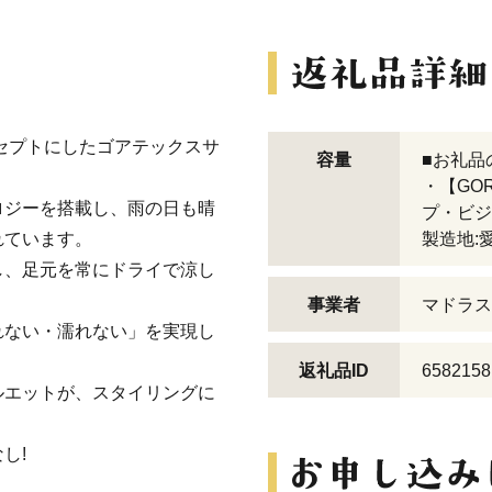
セプトにしたゴアテックスサ
容量
■お礼品
・【GO
ロジーを搭載し、雨の日も晴
プ・ビジ
れています。
製造地:
し、足元を常にドライで涼し
事業者
マドラス
れない・濡れない」を実現し
返礼品ID
6582158
ルエットが、スタイリングに
し!