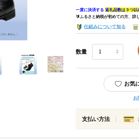
一度に決済する
返礼品数は３つ以
🔰ふるさと納税が初めての方、詳
仕組みについて知る
数量
お気
お
支払い方法