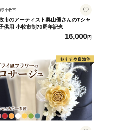
知県小牧市
牧市のアーティスト奥山優さんのTシャ
子供用 小牧市制70周年記念
16,000
円