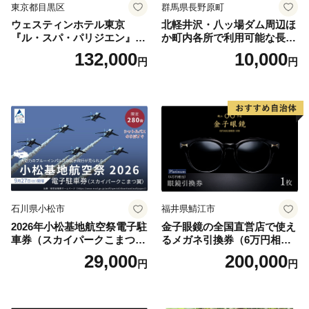
東京都目黒区
群馬県長野原町
ウェスティンホテル東京
北軽井沢・八ッ場ダム周辺ほ
『ル・スパ・パリジエン』選
か町内各所で利用可能な長野
べるボディセラピー90分/1名
原町ふるさと感謝券（3,000
132,000
10,000
円
円
円分）【トラベル 観光 旅行
お土産 群馬県 長野原町 北軽
井沢】
石川県小松市
福井県鯖江市
2026年小松基地航空祭電子駐
金子眼鏡の全国直営店で使え
車券（スカイパークこまつ
るメガネ引換券（6万円相
翼） 駐車場 シャトルバスの
当） Platinum
29,000
200,000
円
円
りばすぐ 石川県 小松市