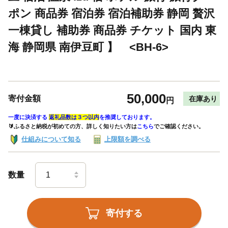
ポン 商品券 宿泊券 宿泊補助券 静岡 贅沢
一棟貸し 補助券 商品券 チケット 国内 東
海 静岡県 南伊豆町 】 <BH-6>
50,000
寄付金額
在庫あり
円
一度に決済する
返礼品数は３つ以内
を推奨しております。
🔰ふるさと納税が初めての方、詳しく知りたい方は
こちら
でご確認ください。
仕組みについて知る
上限額を調べる
数量
寄付する