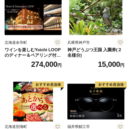
北海道余市町
兵庫県神戸市
ワインを楽しむYoichi LOOP
神戸どうぶつ王国 入園券(２
のディナー＆ペアリング付宿
名様分)
泊プラン＜デラックスツイン
274,000
15,000
円
円
＞
北海道別海町
福井県鯖江市