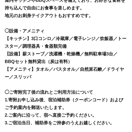
屋内キッチンやBBQスペースを備えており、お好きな食材を
持ち込んで自由にお食事を楽しめます。
地元のお刺身テイクアウトもおすすめです。
◯設備・アメニティ
【キッチン】3口コンロ／冷蔵庫／電子レンジ／炊飯器／トー
スター／調理器具・食器類完備
【設備】薪ストーブ／洗濯機・乾燥機／無料駐車場3台／
BBQセット無料貸出（炭は有料）
【アメニティ】タオル／バスタオル／自然派石鹸／ドライヤ
ー／スリッパ
◯ご寄附完了後の流れとご利用方法について
1.寄附お申し込み後、宿泊補助券（クーポンコード）および
ご予約案内を郵送いたします。
2.ご案内に沿って、宿へ直接ご予約ください。
3.ご宿泊当日、補助券をご持参のうえお越しください。