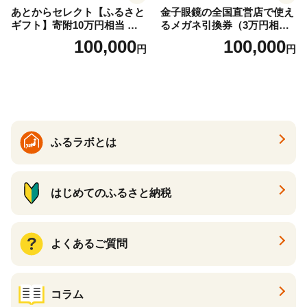
あとからセレクト【ふるさと
金子眼鏡の全国直営店で使え
ギフト】寄附10万円相当 あ
るメガネ引換券（3万円相
とから選べる！ ギフト いく
当） Bronze
100,000
100,000
円
円
ら ほたて 海鮮 牛肉 別海町
ケーキ アイス （ 後から 選べ
る カタログ カタログポイン
ト カタログギフト あとから
カタログ あとからカタログ
ポイント あとからカタログ
ギフト ふるさと納税 ）
ふるラボとは
はじめてのふるさと納税
よくあるご質問
コラム