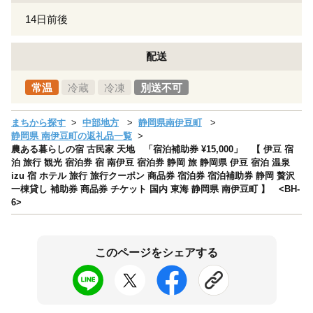
14日前後
配送
常温
冷蔵
冷凍
別送不可
まちから探す
中部地方
静岡県南伊豆町
静岡県 南伊豆町の返礼品一覧
農ある暮らしの宿 古民家 天地 「宿泊補助券 ¥15,000」 【 伊豆 宿
泊 旅行 観光 宿泊券 宿 南伊豆 宿泊券 静岡 旅 静岡県 伊豆 宿泊 温泉
izu 宿 ホテル 旅行 旅行クーポン 商品券 宿泊券 宿泊補助券 静岡 贅沢
一棟貸し 補助券 商品券 チケット 国内 東海 静岡県 南伊豆町 】 <BH-
6>
このページをシェアする