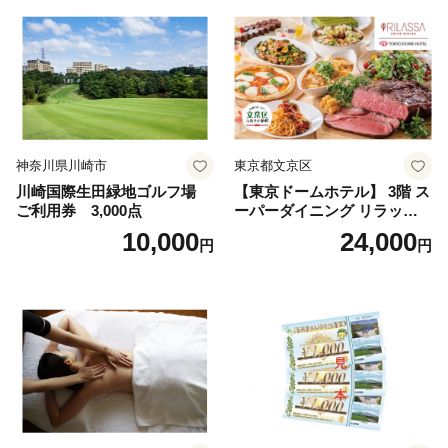
神奈川県川崎市
東京都文京区
川崎国際生田緑地ゴルフ場
【東京ドームホテル】 3階 ス
ご利用券 3,000点
ーパーダイニング リラッサ
ランチブッフェ お食事券 大
10,000
24,000
円
円
人1名様分 関東 東京 ご利用
券 ランチ 昼食 食事券 レスト
ラン ブッフェ 東京都 お食事
券