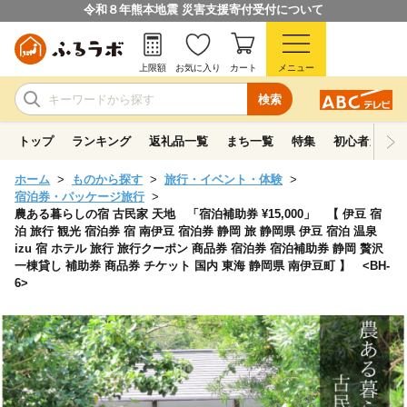
令和８年熊本地震 災害支援寄付受付について
上限額
お気に入り
カート
メニュー
検索
トップ
ランキング
返礼品一覧
まち一覧
特集
初心者ガイド
ホーム
ものから探す
旅行・イベント・体験
宿泊券・パッケージ旅行
農ある暮らしの宿 古民家 天地 「宿泊補助券 ¥15,000」 【 伊豆 宿
泊 旅行 観光 宿泊券 宿 南伊豆 宿泊券 静岡 旅 静岡県 伊豆 宿泊 温泉
izu 宿 ホテル 旅行 旅行クーポン 商品券 宿泊券 宿泊補助券 静岡 贅沢
一棟貸し 補助券 商品券 チケット 国内 東海 静岡県 南伊豆町 】 <BH-
6>