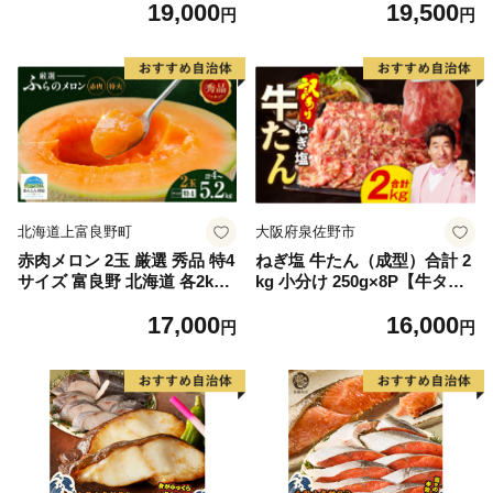
19,000
19,500
もの 果実 旬の果物 旬のフル
離島は配送不可
円
円
ーツ 香川 香川県 東かがわ市
北海道上富良野町
大阪府泉佐野市
赤肉メロン 2玉 厳選 秀品 特4
ねぎ塩 牛たん（成型）合計 2
サイズ 富良野 北海道 各2kg
kg 小分け 250g×8P【牛タン
～2.6kg 2玉 セット ファーム
牛肉 焼肉用 薄切り 訳あり サ
17,000
16,000
富良野 メロン めろん 果物 く
イズ不揃い】
円
円
だもの フルーツ デザート 旬
の果物 旬のフルーツ