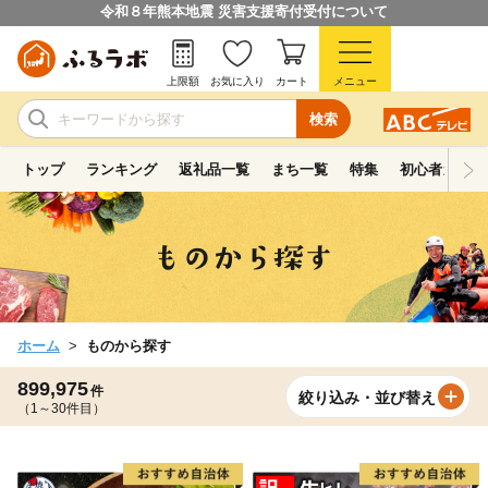
令和８年熊本地震 災害支援寄付受付について
上限額
お気に入り
カート
メニュー
検索
トップ
ランキング
返礼品一覧
まち一覧
特集
初心者ガイド
ホーム
ものから探す
899,975
件
絞り込み・並び替え
（1～30件目）