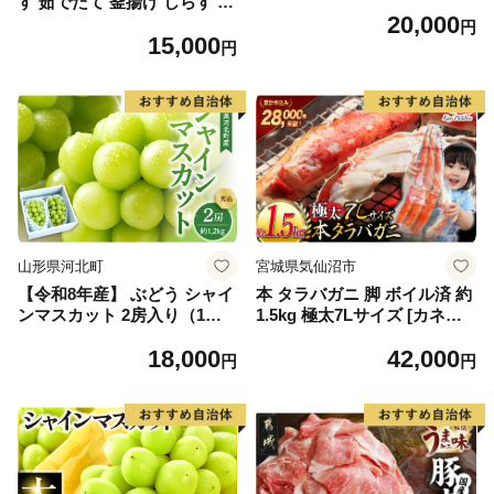
す 茹でたて 釜揚げ しらす 無
20,000
着色 安心 安全 赤穂の塩 新鮮
円
15,000
国産 海の幸 海鮮 魚介 紀州湯
円
浅湾直送 まるとも海産 お取
り寄せ 和歌山県 湯浅町 送料
無料_C6035n
山形県河北町
宮城県気仙沼市
【令和8年産】 ぶどう シャイ
本 タラバガニ 脚 ボイル済 約
ンマスカット 2房入り（1房6
1.5kg 極太7Lサイズ [カネダ
00g前後） 秀品 山形県河北町
イ 宮城県 気仙沼市 2056432
18,000
42,000
産【山形eLab】 ka074-023-r
6] カニ かに 蟹 たらばがに た
円
円
8
らば蟹 タラバ蟹 たらば タラ
バ ボイル