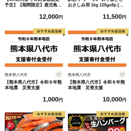
予定】【期間限定】鹿児島県
おさしみ用 1kg 125gx8p [足
大隅産うなぎ蒲焼4尾（400
利本店 宮城県 気仙沼市 2056
12,000
11,500
g） KN007-023
4313] 魚 魚介類 鮭 お刺し身
円
円
刺し身 刺身 生 生食 個包装
チリ銀鮭 銀鮭 海鮮 海鮮丼 魚
介
熊本県八代市
熊本県八代市
【熊本県八代市】令和８年熊
【熊本県八代市】令和８年熊
本地震 災害支援
本地震 災害支援
1,000
10,000
円
円