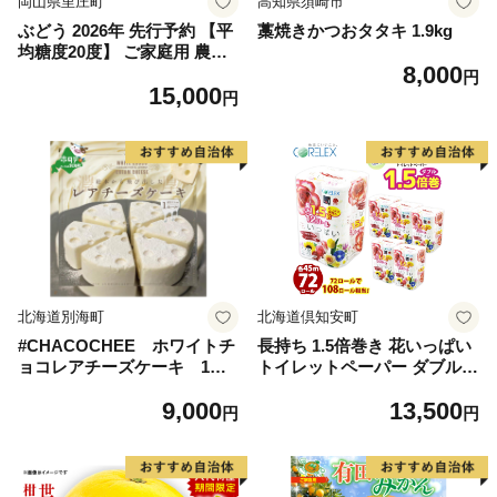
岡山県里庄町
高知県須崎市
ぶどう 2026年 先行予約 【平
藁焼きかつおタタキ 1.9kg
均糖度20度】 ご家庭用 農家
8,000
こだわりの シャイン マスカ
円
15,000
ット 2～3房 合計約1.2kg ブ
円
ドウ 葡萄 岡山県産 国産 フル
ーツ 果物 【 Nini farm 農家
直送 】
北海道別海町
北海道倶知安町
#CHACOCHEE ホワイトチ
長持ち 1.5倍巻き 花いっぱい
ョコレアチーズケーキ 1ホ
トイレットペーパー ダブル 4
ール(直径15cm)（北海道,別
5ｍ 計72ロール 全18種 花柄
9,000
13,500
海町,チーズ,ちーず,チーズケ
プリント ハーブ 香り付き 日
円
円
ーキ,ふるさと納税）
本製 まとめ買い 防災 常備品
ペーパー エコ 日用雑貨 消耗
品 備蓄 送料無料 北海道 倶知
安町 日用品