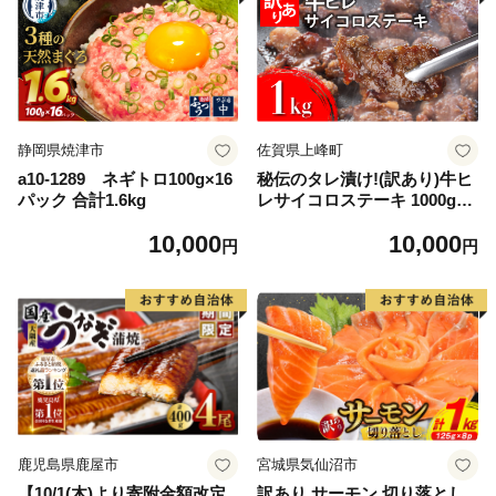
静岡県焼津市
佐賀県上峰町
a10-1289 ネギトロ100g×16
秘伝のタレ漬け!(訳あり)牛ヒ
パック 合計1.6kg
レサイコロステーキ 1000g
【B-1098-AS】
10,000
10,000
円
円
鹿児島県鹿屋市
宮城県気仙沼市
【10/1(木)より寄附金額改定
訳あり サーモン 切り落とし