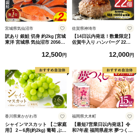
宮城県気仙沼市
佐賀県神埼市
訳あり 銀鮭 切身 約2kg [宮城
【14日以内発送！数量限定】
東洋 宮城県 気仙沼市 205649
佐賀牛入り ハンバーグ 22個
91] 鮭 魚介類 海鮮 訳アリ 規
2.6kg(120g×22個)【佐賀牛 黒
12,500
12,000
格外 不揃い さけ サケ 鮭切身
毛和牛 ブランド牛 九州 ハン
円
円
シャケ 切り身 冷凍 家庭用 お
バーグ 牛肉 豚肉 国産 お弁当
かず 弁当 支援 サーモン 銀鮭
おかず 惣菜 おすすめ 人気】
切り身 魚 わけあり
(H083106)
香川県東かがわ市
福岡県大木町
シャインマスカット 【ご家庭
【最短7営業日以内発送】令
用】 2～6房(約2kg) 葡萄 ぶど
和7年産 福岡県産米 夢つくし
う ブドウ フルーツ 果物 くだ
15kg 精米 ※北海道・沖縄・