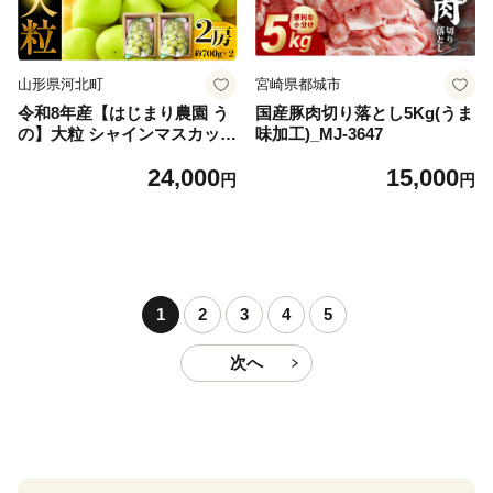
山形県河北町
宮崎県都城市
令和8年産【はじまり農園 う
国産豚肉切り落とし5Kg(うま
の】大粒 シャインマスカット
味加工)_MJ-3647
２房（約700g×2房） 山形県
24,000
15,000
河北町産 【河北町観光物産協
円
円
会】 ka002-004-r8
1
2
3
4
5
次へ