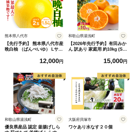
熊本県八代市
和歌山県湯浅町
【先行予約】 熊本県八代市産
【2026年先行予約】有田みか
晩白柚 （ばんぺいゆ） Lサイ
ん 訳あり 家庭用 約10kg (S
ズ 2玉 柑橘 みかん 果物 くだ
S、Sサイズ) みかん 温州みか
12,000
15,000
もの フルーツ おやつ 特産 熊
ん フルーツ 柑橘 果物 果実
円
円
本県 八代市 【2026年12月上
ジューシー 人気 国産 食べ物
旬より順次発送】
和歌山県 湯浅町 送料無料_ZJ
6098
和歌山県湯浅町
大阪府貝塚市
優良県産品 認定 釜揚げしら
ワケあり水なす２０個