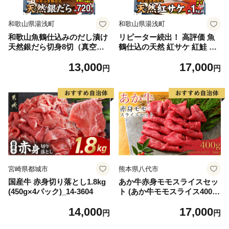
和歌山県湯浅町
和歌山県湯浅町
和歌山魚鶴仕込みのだし漬け
リピーター続出！ 高評価 魚
天然銀だら切身8切（真空パ
鶴仕込の天然 紅サケ 紅鮭 鮭
ック入） 約720g 小分け 独自
サーモン 切身 切り身 約1kg
13,000
17,000
製法 良質な脂 ふっくら 柔ら
レビュー高評価 小分け 真空
円
円
かい 身質 甘み 旨味 白身魚の
パック 梅酒 真昆布 使用 だし
トロ 梅酒 北海道南産 真こん
まろやか 天然 鮭 魚 海の幸
ぶ だし漬け 煮付け ムニエル
海鮮 魚介 食品 食べ物 おかず
味噌漬け 鍋物 冷凍 湯浅町 送
お弁当 水産加工品 冷凍 グル
料無料_G7334
メ お取り寄せ 和歌山県 湯浅
町 送料無料_G7317
宮崎県都城市
熊本県八代市
国産牛 赤身切り落とし1.8kg
あか牛赤身モモスライスセッ
(450g×4パック)_14-3604
ト (あか牛モモスライス400
g、あか牛のたれ200ml付き)
14,000
17,000
円
円