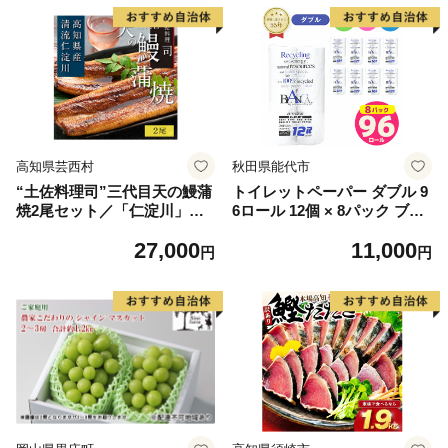
高知県芸西村
秋田県能代市
“土佐料理司”三代目天の鰻蒲
トイレットペーパー ダブル 9
焼2尾セット／「仁淀川」水
6ロール 12個 × 8パック ブラ
系の地下水使用 完全無投薬養
ンカ 再生紙 100％ 芯あり 日
27,000
11,000
殖 国産・高知県産〈高知市共
用品 消耗品 無香料 生活用品
円
円
通返礼品〉うなぎ 真空パック
備蓄 秋田県 能代市 送料無料
（ウナギう・たれセット）
《能代製紙》