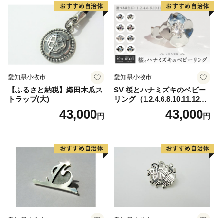
和町だけのものです。
長和町の潤沢な自然資源を生かした返礼品が多くござい
ます。
ふるさと納税がきっかけで長和町を知った方はぜひ、お
越しください。
愛知県小牧市
愛知県小牧市
空気がうまい。水がうまい。野菜がうまい。星がきれ
【ふるさと納税】織田木瓜ス
SV 桜とハナミズキのベビー
い。
トラップ(大)
リング（1.2.4.6.8.10.11.12
きっと、日常の喧騒から離れた、素敵なお時間をお過ご
月）
43,000
43,000
円
円
しいただけます。