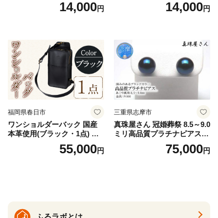
羽付き ナプキン 生理用品 サ
V2618P】Lサイズ クリアベ
14,000
14,000
円
円
ニタリー ユニ・チャーム
ージュ3枚セット [№5716-04
32]
福岡県春日市
三重県志摩市
ワンショルダーバック 国産
真珠屋さん 冠婚葬祭 8.5～9.0
本革使用(ブラック・1点) 鞄
ミリ高品質プラチナピアス P
バック バッグ カバン レザー
t900 志摩産アコヤ真珠 ブラ
55,000
75,000
円
円
国産 日本製 牛革 黒 革 革製
ックパール 黒真珠
品 手作り 男性 女性 レディー
ス メンズ【ksg1307-bk】【Z
enis】
ふるラボとは