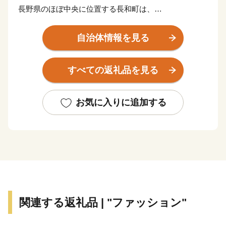
長野県のほぼ中央に位置する長和町は、
昔ながらの長閑な田園風景が広がる自然豊かなまちで
す。
自治体情報を見る
黒耀石のふるさととして、長和町には古代から人々が暮
すべての返礼品を見る
らしてきました。
江戸時代には、「五街道」の一つである「中山道」の宿
場町として栄えた歴史があり、長久保宿、和田宿の２つ
お気に入りに追加する
の宿場が当時の面影を残しています。
近年では、美ヶ原・霧ヶ峰高原・白樺高原に近い姫木平
の別荘地への移住も人気です。
悠久の歴史を経て継がれてきた自然と文化のまち。
周囲の黒耀石の山に降る雨は、黒耀石の岩盤で濾過され
関連する返礼品 | "ファッション"
た湧き水となります。
豊かな自然と「黒耀の水」によって育まれた特産品は長