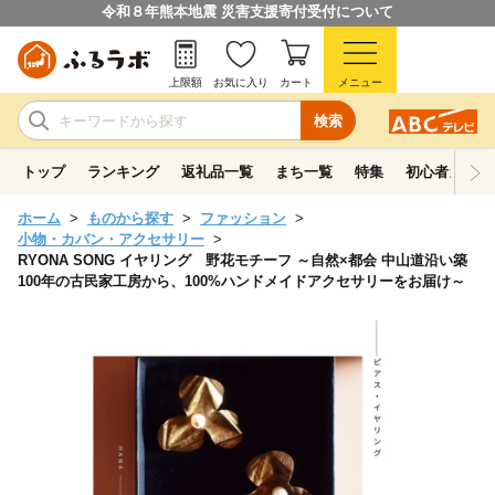
令和８年熊本地震 災害支援寄付受付について
上限額
お気に入り
カート
メニュー
検索
トップ
ランキング
返礼品一覧
まち一覧
特集
初心者ガイド
ホーム
ものから探す
ファッション
小物・カバン・アクセサリー
RYONA SONG イヤリング 野花モチーフ ～自然×都会 中山道沿い築
100年の古民家工房から、100%ハンドメイドアクセサリーをお届け～