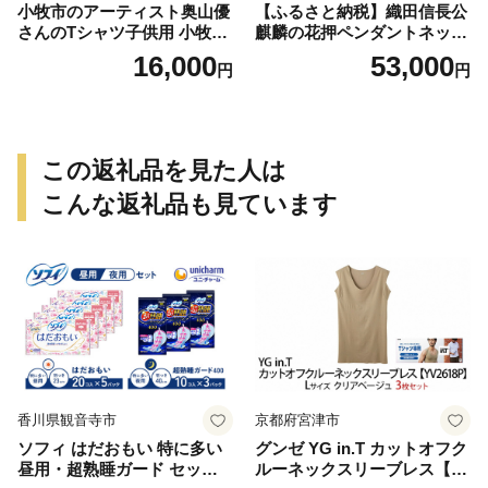
小牧市のアーティスト奥山優
【ふるさと納税】織田信長公
さんのTシャツ子供用 小牧市
麒麟の花押ペンダントネック
制70周年記念
レス
16,000
53,000
円
円
この返礼品を見た人は
こんな返礼品も見ています
香川県観音寺市
京都府宮津市
ソフィ はだおもい 特に多い
グンゼ YG in.T カットオフク
昼用・超熟睡ガード セット
ルーネックスリーブレス【Y