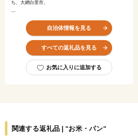
ち、大網白里市。
西は緑豊かな丘陵部、中央は広大な田園部、東は遠浅
の美しい「白里海岸」がつづき、特色ある豊かな自然風
自治体情報を見る
土を有しています。
すべての返礼品を見る
水産加工業が盛んで、みりん干し、いわしのゴマ漬
け、はまぐり、ながらみ、煮干しなど、豊かな海の幸
が、訪れる人々を魅了しつづけています。また、農業も
お気に入りに追加する
盛んで、味が自慢の新鮮な野菜をはじめ、米、メロン、
梨、イチゴ、落花生などが、大切に育まれています。
大網白里市の魅力にぜひ触れていただき、お越しいた
だける機会となれば幸いです。
関連する返礼品 | "お米・パン"