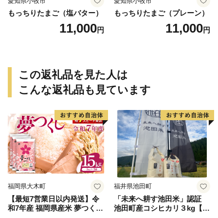
愛知県小牧市
愛知県小牧市
もっちりたまご（塩バター）
もっちりたまご（プレーン）
11,000
11,000
円
円
この返礼品を見た人は
こんな返礼品も見ています
福岡県大木町
福井県池田町
【最短7営業日以内発送】令
「未来へ耕す池田米」認証
和7年産 福岡県産米 夢つくし
池田町産コシヒカリ３kg【お
15kg 精米 ※北海道・沖縄・
1人様につき３セットまで】