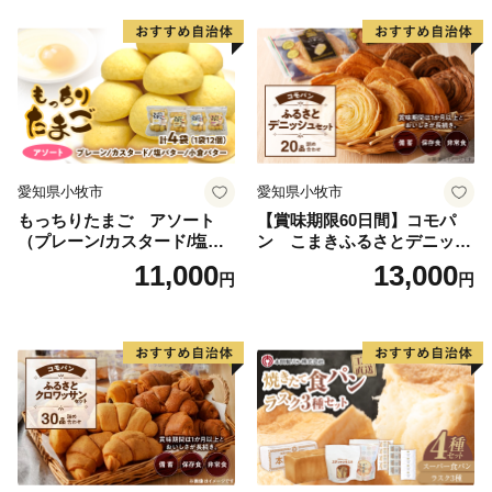
愛知県小牧市
愛知県小牧市
もっちりたまご アソート
【賞味期限60日間】コモパ
（プレーン/カスタード/塩バ
ン こまきふるさとデニッシ
ター/小倉バター）
ュセット（20個入り）／災害
11,000
13,000
円
円
用備蓄 保存食 非常食 防災グ
ッズにも