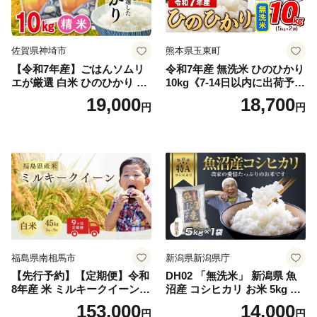
佐賀県神埼市
熊本県玉東町
【令和7年産】ごはんソムリ
令和7年産 無洗米 ひのひかり
エが厳選 白米 ひのひかり 10
10kg《7-14日以内に出荷予定
kg【神埼市産 米 お米 精米 白
(土日祝除く)》コメ 米 無洗米
19,000
18,700
円
円
米 10kg 5kg×2 ひのひかり ブ
令和7年産 高レビュー｜人気
ランド米 食味鑑定士】(H063
米 熊本県産米 お米 生活応援
164)
米
福島県南相馬市
新潟県新潟県庁
【先行予約】【定期便】令和
DH02 「無洗米」 新潟県 魚
8年産 米 ミルキークイーン
沼産 コシヒカリ お米 5kg こ
白米 45kg (5kg×9回) | ミルキ
しひかり 精米 米（お米の美
153,000
14,000
円
円
ークイーン 米5kg 福島 福島
味しい炊き方ガイド付き）