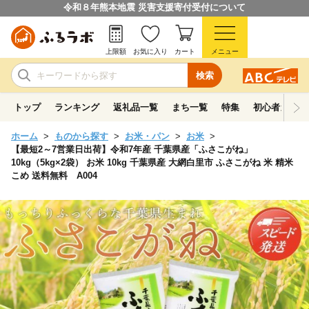
令和８年熊本地震 災害支援寄付受付について
上限額
お気に入り
カート
メニュー
検索
トップ
ランキング
返礼品一覧
まち一覧
特集
初心者ガイド
ホーム
ものから探す
お米・パン
お米
【最短2～7営業日出荷】令和7年産 千葉県産「ふさこがね」
10kg（5kg×2袋） お米 10kg 千葉県産 大網白里市 ふさこがね 米 精米
こめ 送料無料 A004