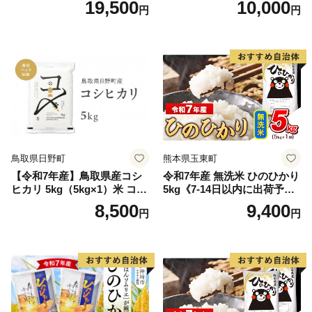
19,500
10,000
円
円
離島は配送不可
鳥取県日野町
熊本県玉東町
【令和7年産】鳥取県産コシ
令和7年産 無洗米 ひのひかり
ヒカリ 5kg（5kg×1）米 コシ
5kg《7-14日以内に出荷予定
ヒカリ こしひかり お米 白米
(土日祝除く)》コメ 米 無洗米
8,500
9,400
円
円
精米 5キロ おこめ こめ コメ
高レビュー｜人気米 熊本県
真空パック包装 真空包装 長
産米 お米 生活応援米
期保存 単一原料米 鳥取県日
野町産 Elevation