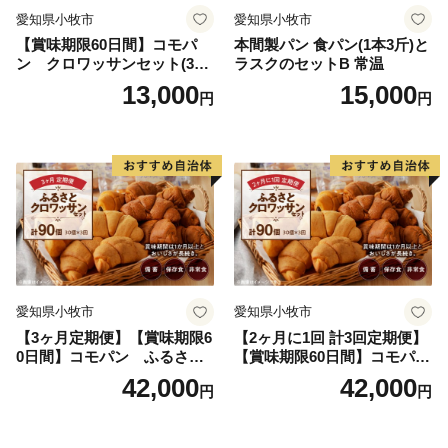
愛知県小牧市
愛知県小牧市
【賞味期限60日間】コモパ
本間製パン 食パン(1本3斤)と
ン クロワッサンセット(30
ラスクのセットB 常温
個入り)／災害用備蓄 保存食
13,000
15,000
円
円
非常食 防災グッズにも
愛知県小牧市
愛知県小牧市
【3ヶ月定期便】【賞味期限6
【2ヶ月に1回 計3回定期便】
0日間】コモパン ふるさと
【賞味期限60日間】コモパ
クロワッサンセット（計90
ン ふるさとクロワッサンセ
42,000
42,000
円
円
個）／災害用備蓄 保存食 非
ット（計90個）／災害用備蓄
常食 防災グッズにも
保存食 非常食 防災グッズに
も