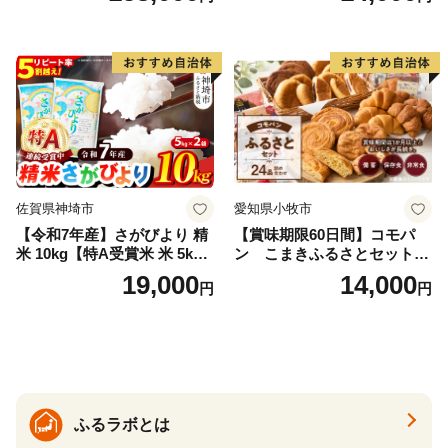
県産 福島産 精米 お米 米 コ
メ 武田ファーム サムランド
福島県 南相馬市 cu006-ae
佐賀県神埼市
愛知県小牧市
【令和7年産】さがびより 精
【賞味期限60日間】コモパ
米 10kg【特A受賞米 米 5kg×
ン こまきふるさとセット
2袋 お米 コメ こめ 国産 美味
（24個入り）／災害用備蓄
19,000
14,000
円
円
しい ブランド米 人気 ランキ
保存食 非常食 防災グッズに
ング 増田米穀】(H015224)
も
ふるラボとは