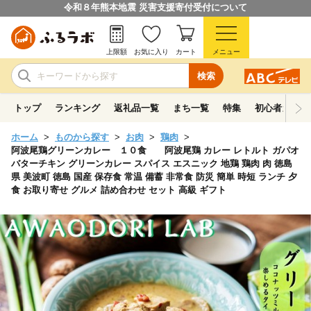
令和８年熊本地震 災害支援寄付受付について
上限額
お気に入り
カート
メニュー
検索
トップ
ランキング
返礼品一覧
まち一覧
特集
初心者ガイド
ホーム
ものから探す
お肉
鶏肉
阿波尾鶏グリーンカレー １０食 阿波尾鶏 カレー レトルト ガパオ
バターチキン グリーンカレー スパイス エスニック 地鶏 鶏肉 肉 徳島
県 美波町 徳島 国産 保存食 常温 備蓄 非常食 防災 簡単 時短 ランチ 夕
食 お取り寄せ グルメ 詰め合わせ セット 高級 ギフト