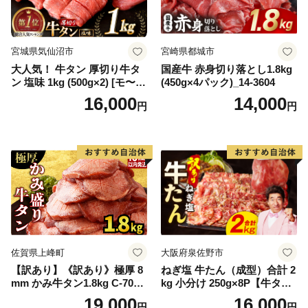
宮城県気仙沼市
宮崎県都城市
大人気！ 牛タン 厚切り牛タ
国産牛 赤身切り落とし1.8kg
ン 塩味 1kg (500g×2) [モ〜ラ
(450g×4パック)_14-3604
ンド 宮城県 気仙沼市 205646
16,000
14,000
円
円
60] 肉 牛肉 精肉 牛たん 牛タ
ン塩 牛たん塩 冷凍 焼肉 BB
Q アウトドア バーベキュー
厚切り タン
佐賀県上峰町
大阪府泉佐野市
【訳あり】《訳あり》極厚 8
ねぎ塩 牛たん（成型）合計 2
mm かみ牛タン1.8kg C-709-
kg 小分け 250g×8P【牛タン
AS
牛肉 焼肉用 薄切り 訳あり サ
19,000
16,000
円
円