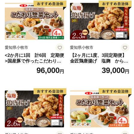
太平洋気候区域にあり、年間の降雨量は約3,000ミリと
いう日本の最多雨地域です。
沿岸では平均気温が約16度になり、真冬でも海水温が
10度以下に下がることはなく、冬でも暖かな気候です。
海岸部や離島には亜熱帯植物が分布しています。
愛知県小牧市
愛知県小牧市
<2か月に1回 計6回 定期便
【2ヶ月に1度、3回定期便】
>国産豚で作ったこだわり惣
金匠鶏唐揚げ 塩麹 からあ
菜セット
げ
96,000
39,000
円
円