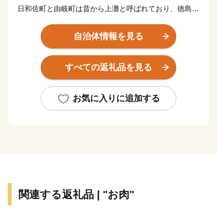
日和佐町と由岐町は昔から上灘と呼ばれており、徳島県
の南東部に位置しています。
北は阿南市、那賀町、西は牟岐町、海陽町に接し、南東
自治体情報を見る
は太平洋に望み、暖かい黒潮の良好な漁場を有していま
す。
すべての返礼品を見る
海岸部は、海亀が産卵をする砂浜、陸けい島、離島、海
食崖、海食窪、海食洞、多様な岩礁など、非常に変化に
富んだ海岸線となっており、多くは「室戸阿南海岸国定
お気に入りに追加する
公園」に指定され、風光明媚なリアス式海岸となってい
ます。
産業は古くから漁業が中心であり、漁具・漁法が発達
し、延縄や定置網、和船の建造などが工夫されてきまし
た。
総面積は140.74ｋm2、人口は、7,092人（平成27年国勢
関連する返礼品 | "お肉"
調査）です。