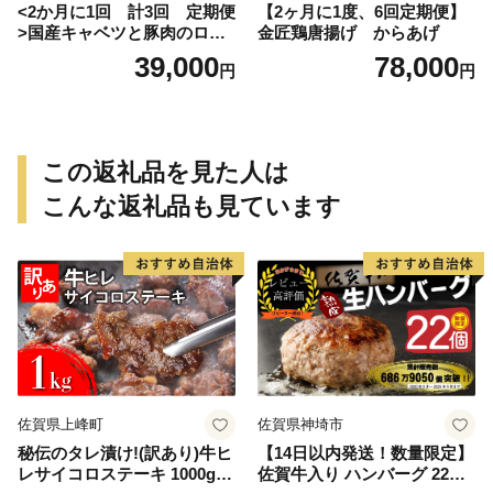
<2か月に1回 計3回 定期便
【2ヶ月に1度、6回定期便】
>国産キャベツと豚肉のロー
金匠鶏唐揚げ からあげ
ルキャベツ（4P入り）
39,000
78,000
円
円
この返礼品を見た人は
こんな返礼品も見ています
佐賀県上峰町
佐賀県神埼市
秘伝のタレ漬け!(訳あり)牛ヒ
【14日以内発送！数量限定】
レサイコロステーキ 1000g
佐賀牛入り ハンバーグ 22個