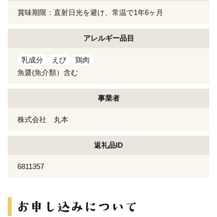
賞味期限：直射日光を避け、常温で1年6ヶ月
アレルギー
品目
乳成分
えび
鶏肉
魚醤(魚介類）含む
事業者
株式会社 丸本
返礼品ID
6811357