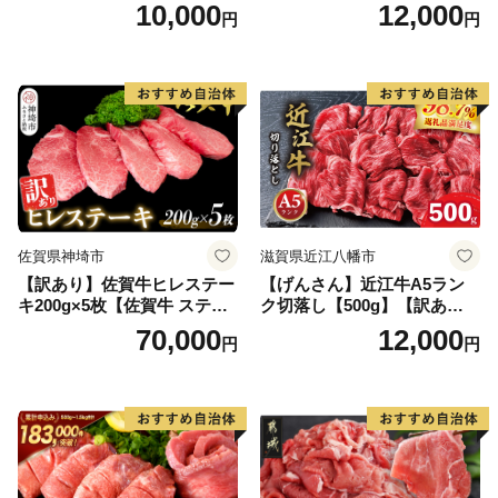
【B-1098-AS】
2.6kg(120g×22個)【佐賀牛
10,000
12,000
円
円
黒毛和牛 ブランド牛 九州 ハ
ンバーグ 牛肉 豚肉 国産 お弁
当 おかず 惣菜 おすすめ 人
気】(H083106)
佐賀県神埼市
滋賀県近江八幡市
【訳あり】佐賀牛ヒレステー
【げんさん】近江牛A5ラン
キ200g×5枚【佐賀牛 ステー
ク切落し【500g】【訳あり】
キ ブランド肉 ヒレ肉 フィレ
【DG12W】
70,000
12,000
円
円
肉 ジューシー ヘルシー】(H0
65175)