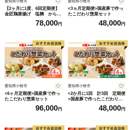
愛知県小牧市
愛知県小牧市
【2ヶ月に1度、6回定期便】
<3ヵ月定期便>国産豚で作っ
金匠鶏唐揚げ 塩麹 からあ
たこだわり惣菜セット
げ
78,000
48,000
円
円
愛知県小牧市
愛知県小牧市
<6ヶ月定期便>国産豚で作っ
<2か月に1回 計3回 定期便
たこだわり惣菜セット
>国産豚で作ったこだわり惣
菜セット
96,000
48,000
円
円