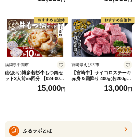
イズ不揃い】
福岡県中間市
宮崎県えびの市
(訳あり)博多若杉牛もつ鍋セ
【宮崎牛】サイコロステーキ
ット2人前×5回分 【024-002
赤身＆霜降り 400g(各200g×
7】
１P 計2P) 真空パック 冷凍
15,000
13,000
円
円
ふるラボとは