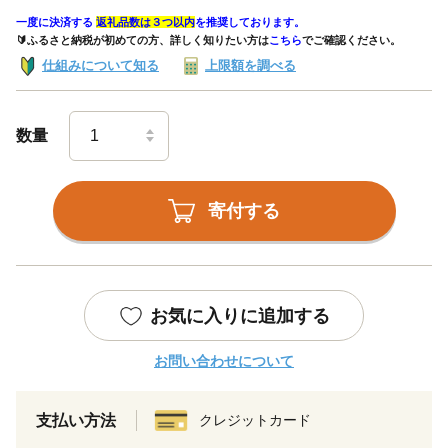
一度に決済する
返礼品数は３つ以内
を推奨しております。
🔰ふるさと納税が初めての方、詳しく知りたい方は
こちら
でご確認ください。
仕組みについて知る
上限額を調べる
数量
寄付する
お気に入りに追加する
お問い合わせについて
支払い方法
クレジットカード