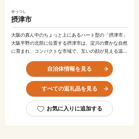
せっつし
摂津市
大阪の真ん中のちょっと上にあるハート型の「摂津市」
大阪平野の北部に位置する摂津市は、淀川の豊かな自然
に育まれ、コンパクトな市域で、互いの顔が見える温か
いまちです。
また、都心に近く通勤通学の利便性が良いだけではな
自治体情報を見る
く、「新幹線鳥飼車両基地」「阪急電鉄正雀工場」もあ
り、鉄道好きの方にもに愛されています。
すべての返礼品を見る
約4,000の中小企業があり、「摂津優品（せっつすぐれ
もん）」として、中小企業の優れた技術を活かした商品
がたくさんあります。
お気に入りに追加する