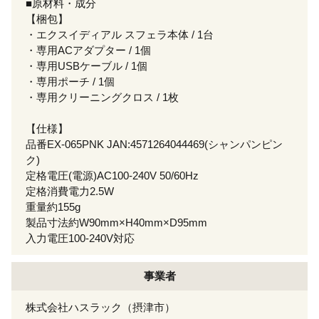
■原材料・成分
【梱包】
・エクスイディアル スフェラ本体 / 1台
・専用ACアダプター / 1個
・専用USBケーブル / 1個
・専用ポーチ / 1個
・専用クリーニングクロス / 1枚
【仕様】
品番EX-065PNK JAN:4571264044469(シャンパンピン
ク)
定格電圧(電源)AC100-240V 50/60Hz
定格消費電力2.5W
重量約155g
製品寸法約W90mm×H40mm×D95mm
入力電圧100-240V対応
事業者
株式会社ハスラック（摂津市）