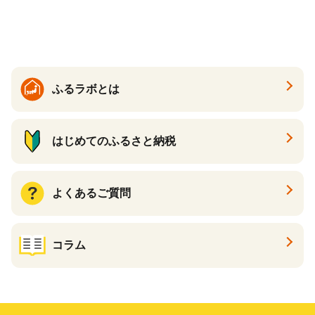
ック 72ロール 25m トイレ
必需品 大容量 備蓄 リサイク
ットペーパー パルプ100％ 消
ル ティッシュ ペーパー まと
臭 防臭 日用品 消耗品 備蓄
め買い 雑貨 倶知安町
ふるラボとは
はじめてのふるさと納税
よくあるご質問
コラム