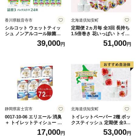
香川県観音寺市
北海道倶知安町
シルコット ウェットティッ
定期便 2ヵ月毎 全3回 長持ち
シュ ノンアルコール除菌詰
1.5倍巻き 花いっぱい トイレ
替（43枚×3P）×24袋 日用品
ットペーパー ダブル 45ｍ 計
39,000
51,000
円
円
おもちゃ 拭き取り 手拭き 外
72ロール 全18種 花柄 プリン
出時 お出かけ時 食事前 緑茶
ト ハーブ 香り付き 日本製 ま
カテキン配合
とめ買い 防災 常備品 ペーパ
ー 消耗品 備蓄 送料無料 北海
道 倶知安町 日用品
静岡県富士宮市
北海道倶知安町
0017-10-06 エリエール 消臭
トイレットペーパー 2種 ボッ
＋ トイレットティシュー し
クスティッシュ 定期便 全3
っかり香るフレッシュクリア
回 日本製 まとめ買い 防災
17,000
53,000
円
円
の香り ダブル 12ロール×6パ
常備品 日用雑貨 消耗品 生活