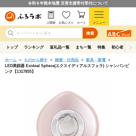
令和８年熊本地震 災害支援寄付受付について
上限額
お気に入り
カート
メニュー
検索
トップ
ランキング
返礼品一覧
まち一覧
特集
初心者ガイド
ホーム
ものから探す
雑貨・日用品
家具・家電
LED美顔器 Exideal Sphera(エクスイディアルスフェラ) シャンパンピ
ンク【1317855】