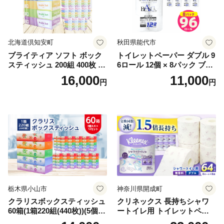
北海道倶知安町
秋田県能代市
ブライティア ソフト ボック
トイレットペーパー ダブル 9
スティッシュ 200組 400枚 60
6ロール 12個 × 8パック ブラ
箱 日本製 まとめ買い ティッ
ンカ 再生紙 100％ 芯あり 日
16,000
11,000
円
円
シュ リサイクル 長持 防災 常
用品 消耗品 無香料 生活用品
備品 日用雑貨 消耗品 生活必
備蓄 秋田県 能代市 送料無料
需品 備蓄 ペーパー 紙 北海道
《能代製紙》
倶知安町 日用品
栃木県小山市
神奈川県開成町
クラリスボックスティッシュ
クリネックス 長持ちシャワ
60箱(1箱220組(440枚))(5個入
ートイレ用 トイレットペー
り×12セット)【1256759】
パー（ダブル）64ロール(8ロ