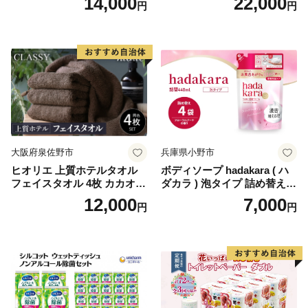
14,000
22,000
円
円
ール×8パック) 開成町 トイレ
ットペーパーダブル 日用品
国産 新生活 ダブル SDGs 備
蓄 防災 エコ 消耗品 生活雑貨
生活用品 無香料 トイレット
ペーパー ダブル といれっと
ぺーぱー トイレ クレシア ト
イレットペーパー [BDBH002
-1]
大阪府泉佐野市
兵庫県小野市
ヒオリエ 上質ホテルタオル
ボディソープ hadakara ( ハ
フェイスタオル 4枚 カカオ
ダカラ ) 泡タイプ 詰め替え 4
【タオル 泉州タオル 吸水 普
40ml×4袋 ボディーソープ 泡
12,000
7,000
円
円
段使い 無地 シンプル 日用品
ボディソープ 泡 日用品 消耗
ふわふわ ふかふか 家族 たお
品 バス用品 大容量 いい 匂い
る 一人暮らし】
ボディ 保湿 LION ライオン
泡石鹸 石鹸 兵庫 兵庫県 小野
市