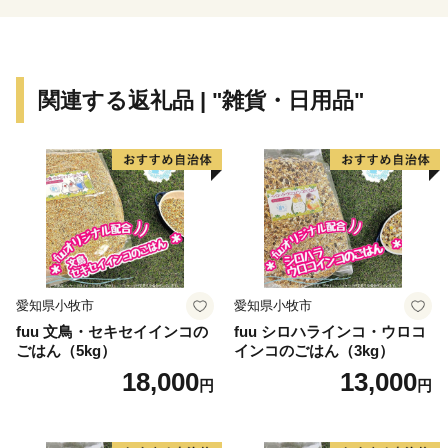
関連する返礼品 | "雑貨・日用品"
愛知県小牧市
愛知県小牧市
fuu 文鳥・セキセイインコの
fuu シロハラインコ・ウロコ
ごはん（5kg）
インコのごはん（3kg）
18,000
13,000
円
円