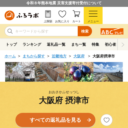
令和８年熊本地震 災害支援寄付受付について
上限額
お気に入り
カート
メニュー
検索
トップ
ランキング
返礼品一覧
まち一覧
特集
初心者ガイド
ホーム
まちから探す
近畿地方
大阪府
大阪府摂津市
おおさかふせっつし
大阪府 摂津市
すべての返礼品を見る