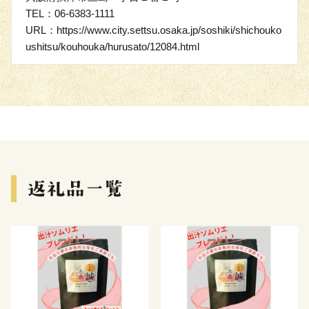
TEL：06-6383-1111
URL：https://www.city.settsu.osaka.jp/soshiki/shichouko
ushitsu/kouhouka/hurusato/12084.html