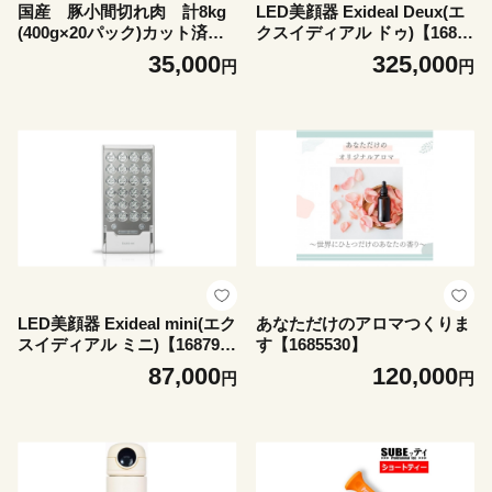
国産 豚小間切れ肉 計8kg
LED美顔器 Exideal Deux(エ
(400g×20パック)カット済
クスイディアル ドゥ)【16879
み、保存に便利な小分け、チ
20】
35,000
325,000
円
円
ャック付き【1664050】
LED美顔器 Exideal mini(エク
あなただけのアロマつくりま
スイディアル ミニ)【168792
す【1685530】
1】
87,000
120,000
円
円