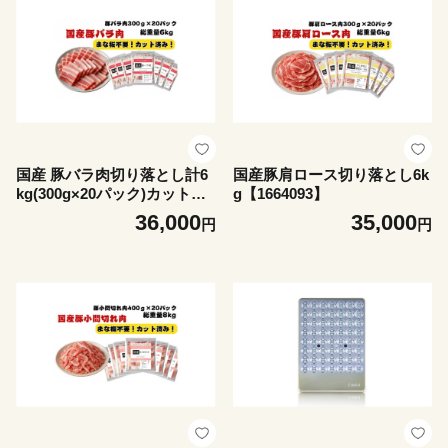
国産 豚バラ肉切り落とし計6
国産豚肩ロース切り落とし6k
kg(300g×20パック)カット済
g【1664093】
み、保存に便利な小分け、チ
36,000
35,000
円
円
ャック付き【1663993】