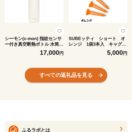
シーモン(c-mon) 指紋センサ
SUBEッティ ショート オ
ー付き真空断熱ボトル 水筒
レンジ 1袋3本入 キャグ
保温保冷 バニラホワイト【1
飛んで曲がらない ゴルフ テ
17,000
5,000
円
円
687967】
ィー【1691374】
すべての返礼品を見る
ふるラボとは