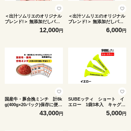
＜出汁ソムリエのオリジナル
＜出汁ソムリエのオリジナル
ブレンド!＞ 無添加だしパッ
ブレンド!＞ 無添加だしパッ
ク「誠-makoto-」2セット♪
ク「誠-makoto-」【175892
12,000
6,000
円
円
【1758921】
0】
国産牛・豚合挽ミンチ 計8k
SUBEッティ ショート イ
g(400g×20パック)保存に便利
エロー 1袋3本入 キャグ
なチャック付き【1664097】
飛んで曲がらない ゴルフ テ
43,000
5,000
円
円
ィー【1691375】