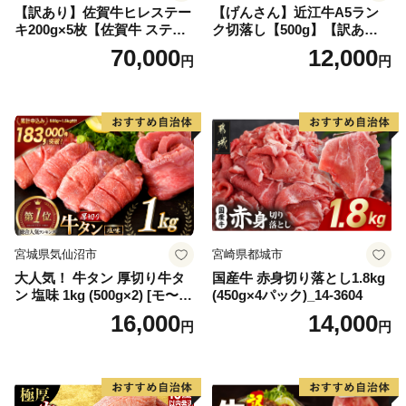
【訳あり】佐賀牛ヒレステー
【げんさん】近江牛A5ラン
キ200g×5枚【佐賀牛 ステー
ク切落し【500g】【訳あり】
キ ブランド肉 ヒレ肉 フィレ
【DG12W】
70,000
12,000
円
円
肉 ジューシー ヘルシー】(H0
65175)
宮城県気仙沼市
宮崎県都城市
大人気！ 牛タン 厚切り牛タ
国産牛 赤身切り落とし1.8kg
ン 塩味 1kg (500g×2) [モ〜ラ
(450g×4パック)_14-3604
ンド 宮城県 気仙沼市 205646
16,000
14,000
円
円
60] 肉 牛肉 精肉 牛たん 牛タ
ン塩 牛たん塩 冷凍 焼肉 BB
Q アウトドア バーベキュー
厚切り タン