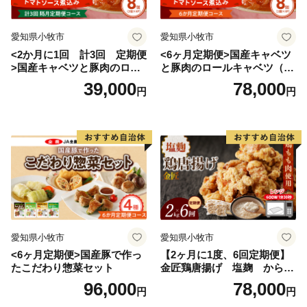
愛知県小牧市
愛知県小牧市
<2か月に1回 計3回 定期便
<6ヶ月定期便>国産キャベツ
>国産キャベツと豚肉のロー
と豚肉のロールキャベツ（4P
ルキャベツ（4P入り）
入り）
39,000
78,000
円
円
愛知県小牧市
愛知県小牧市
<6ヶ月定期便>国産豚で作っ
【2ヶ月に1度、6回定期便】
たこだわり惣菜セット
金匠鶏唐揚げ 塩麹 からあ
げ
96,000
78,000
円
円