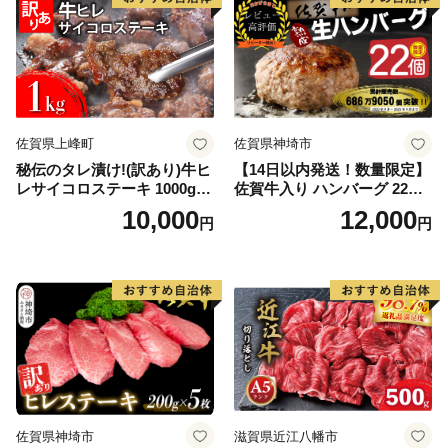
佐賀県上峰町
佐賀県神埼市
秘伝のタレ漬け!(訳あり)牛ヒ
【14日以内発送！数量限定】
レサイコロステーキ 1000g
佐賀牛入り ハンバーグ 22個
【B-1098-AS】
2.6kg(120g×22個)【佐賀牛
10,000
12,000
円
円
黒毛和牛 ブランド牛 九州 ハ
ンバーグ 牛肉 豚肉 国産 お弁
当 おかず 惣菜 おすすめ 人
気】(H083106)
佐賀県神埼市
滋賀県近江八幡市