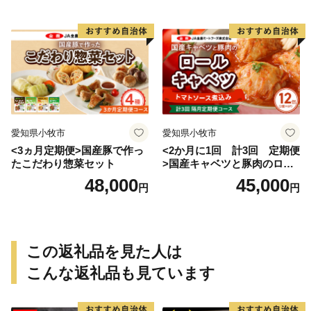
愛知県小牧市
愛知県小牧市
<3ヵ月定期便>国産豚で作っ
<2か月に1回 計3回 定期便
たこだわり惣菜セット
>国産キャベツと豚肉のロー
ルキャベツ（6P入り）
48,000
45,000
円
円
この返礼品を見た人は
こんな返礼品も見ています