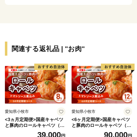
水と緑が織りなす景観は訪れる人の心をいやしてくれる
でしょう。
七宗町からは、町の木に指定されているひのきを使った
木工品や、清流で採れた川魚など“緑と清流の里”ならで
はの返礼品をお届けします。
関連する返礼品 | "お肉"
愛知県小牧市
愛知県小牧市
<3ヵ月定期便>国産キャベツ
<6ヶ月定期便>国産キャベツ
と豚肉のロールキャベツ（4P
と豚肉のロールキャベツ（6P
入り）
入り）
39,000
90,000
円
円