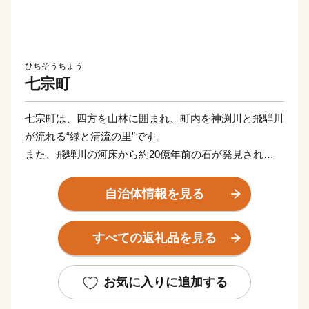
ひちそうちょう
七宗町
七宗町は、四方を山林に囲まれ、町内を神渕川と飛騨川
が流れる“緑と清流の里”です。
また、飛騨川の河床から約20億年前の石が発見され
た“石のまち”でもあります。
自治体情報を見る
飛騨木曽川国定公園に指定されている「飛水峡」は、岩
と水とのダイナミックな景観が楽しめる観光スポットで
すべての返礼品を見る
す。
さらに、長い年月をかけて激流が岩石を壺状に削り取っ
た「飛水峡の甌穴群」は、国の天然記念物にも指定され
お気に入りに追加する
ています。