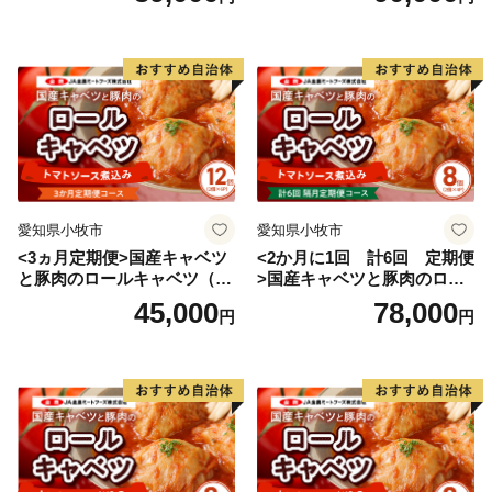
愛知県小牧市
愛知県小牧市
<3ヵ月定期便>国産キャベツ
<2か月に1回 計6回 定期便
と豚肉のロールキャベツ（6P
>国産キャベツと豚肉のロー
入り）
ルキャベツ（4P入り）
45,000
78,000
円
円