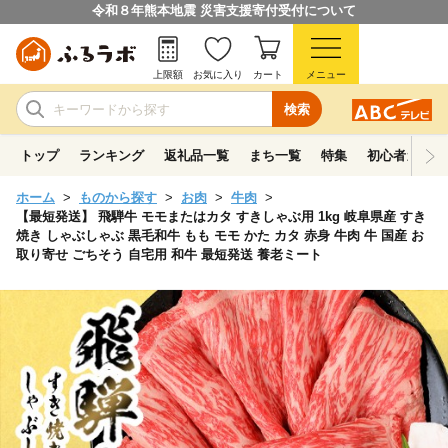
令和８年熊本地震 災害支援寄付受付について
上限額
お気に入り
カート
メニュー
検索
トップ
ランキング
返礼品一覧
まち一覧
特集
初心者ガイド
ホーム
ものから探す
お肉
牛肉
【最短発送】 飛騨牛 モモまたはカタ すきしゃぶ用 1kg 岐阜県産 すき
焼き しゃぶしゃぶ 黒毛和牛 もも モモ かた カタ 赤身 牛肉 牛 国産 お
取り寄せ ごちそう 自宅用 和牛 最短発送 養老ミート