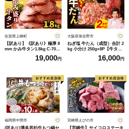
佐賀県上峰町
大阪府泉佐野市
【訳あり】《訳あり》極厚 8
ねぎ塩 牛たん（成型）合計 2
mm かみ牛タン1.8kg C-709-
kg 小分け 250g×8P【牛タン
AS
牛肉 焼肉用 薄切り 訳あり サ
19,000
16,000
円
円
イズ不揃い】
福岡県中間市
宮崎県えびの市
(訳あり)博多若杉牛もつ鍋セ
【宮崎牛】サイコロステーキ