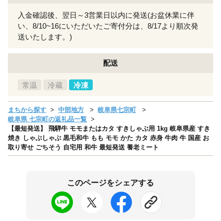
入金確認後、翌日～3営業日以内に発送(お盆休業に伴
い、8/10~16にいただいたご寄付分は、8/17より順次発
送いたします。)
配送
常温
冷蔵
冷凍
まちから探す
中部地方
岐阜県七宗町
岐阜県 七宗町の返礼品一覧
【最短発送】 飛騨牛 モモまたはカタ すきしゃぶ用 1kg 岐阜県産 すき
焼き しゃぶしゃぶ 黒毛和牛 もも モモ かた カタ 赤身 牛肉 牛 国産 お
取り寄せ ごちそう 自宅用 和牛 最短発送 養老ミート
このページをシェアする