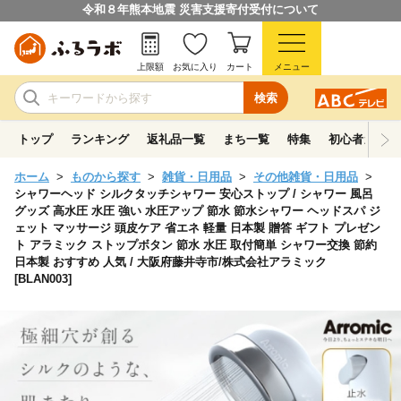
令和８年熊本地震 災害支援寄付受付について
上限額
お気に入り
カート
メニュー
検索
トップ
ランキング
返礼品一覧
まち一覧
特集
初心者ガイド
ホーム
ものから探す
雑貨・日用品
その他雑貨・日用品
シャワーヘッド シルクタッチシャワー 安心ストップ / シャワー 風呂
グッズ 高水圧 水圧 強い 水圧アップ 節水 節水シャワー ヘッドスパ ジ
ェット マッサージ 頭皮ケア 省エネ 軽量 日本製 贈答 ギフト プレゼン
ト アラミック ストップボタン 節水 水圧 取付簡単 シャワー交換 節約
日本製 おすすめ 人気 / 大阪府藤井寺市/株式会社アラミック
[BLAN003]