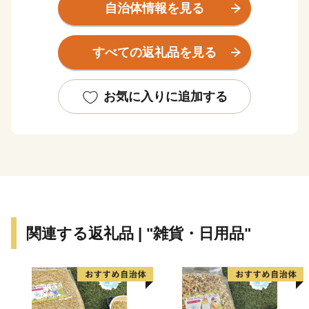
ちの中に3つも駅があります。天王寺から電車でたった
自治体情報を見る
15分と繁華街へのアクセスも良好。
市名の由来となっている葛井寺（ふじいでら）は、西国
すべての返礼品を見る
三十三所霊場の札所として日々巡礼者が絶えず、本堂に
安置されている「千手観音坐像」は国宝に指定されてい
ます。
お気に入りに追加する
大阪府の南東部、藤井寺市から羽曳野市にかけて4km四
方の範囲に広がる古市古墳群は、堺市にある百舌鳥古墳
群とともにわが国を代表する古墳群です。
皆さまから藤井寺市へいただいた寄付金は、藤井寺市の
ふるさとづくりのために大切に活用させていただきま
す。
関連する返礼品 | "雑貨・日用品"
= = = = = = = = = = = = = = =
= = =