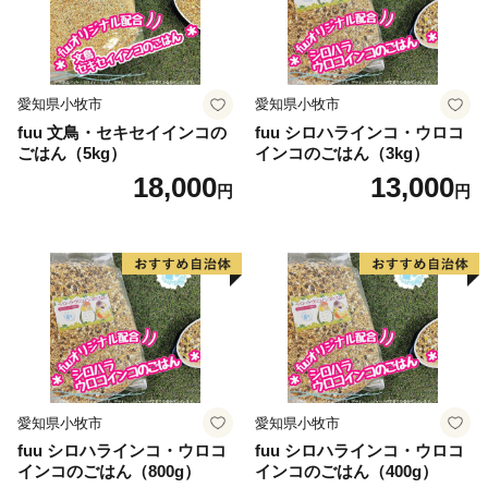
■藤井寺市ふるさとまちづくり応援寄附について
ご支援いただいた方に、感謝の気持ちを込めてお礼の品
をお贈りしています。
愛知県小牧市
愛知県小牧市
寄附金額によって内容が異なりますので、下記をご確認
fuu 文鳥・セキセイインコの
fuu シロハラインコ・ウロコ
ください。
ごはん（5kg）
インコのごはん（3kg）
18,000
13,000
円
円
※お礼の品のお届けには1～3ヶ月程度かかることがあり
ます。
※藤井寺市外にお住まいの方から、3,500円以上の寄附
をいただいた場合には、お礼の品としてご希望に応じ特
産品を贈呈します。
※お礼の品の写真はイメージです。
愛知県小牧市
愛知県小牧市
fuu シロハラインコ・ウロコ
fuu シロハラインコ・ウロコ
インコのごはん（800g）
インコのごはん（400g）