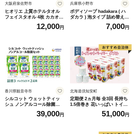
大阪府泉佐野市
兵庫県小野市
ヒオリエ 上質ホテルタオル
ボディソープ hadakara ( ハ
フェイスタオル 4枚 カカオ
ダカラ ) 泡タイプ 詰め替え 4
【タオル 泉州タオル 吸水 普
40ml×4袋 ボディーソープ 泡
12,000
7,000
円
円
段使い 無地 シンプル 日用品
ボディソープ 泡 日用品 消耗
ふわふわ ふかふか 家族 たお
品 バス用品 大容量 いい 匂い
る 一人暮らし】
ボディ 保湿 LION ライオン
泡石鹸 石鹸 兵庫 兵庫県 小野
市
香川県観音寺市
北海道倶知安町
シルコット ウェットティッ
定期便 2ヵ月毎 全3回 長持ち
シュ ノンアルコール除菌詰
1.5倍巻き 花いっぱい トイレ
替（43枚×3P）×24袋 日用品
ットペーパー ダブル 45ｍ 計
39,000
51,000
円
円
おもちゃ 拭き取り 手拭き 外
72ロール 全18種 花柄 プリン
出時 お出かけ時 食事前 緑茶
ト ハーブ 香り付き 日本製 ま
カテキン配合
とめ買い 防災 常備品 ペーパ
ー 消耗品 備蓄 送料無料 北海