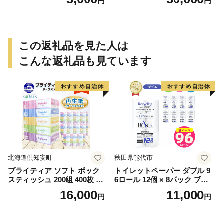
円
円
この返礼品を見た人は
こんな返礼品も見ています
北海道倶知安町
秋田県能代市
ブライティア ソフト ボック
トイレットペーパー ダブル 9
スティッシュ 200組 400枚 60
6ロール 12個 × 8パック ブラ
箱 日本製 まとめ買い ティッ
ンカ 再生紙 100％ 芯あり 日
16,000
11,000
円
円
シュ リサイクル 長持 防災 常
用品 消耗品 無香料 生活用品
備品 日用雑貨 消耗品 生活必
備蓄 秋田県 能代市 送料無料
需品 備蓄 ペーパー 紙 北海道
《能代製紙》