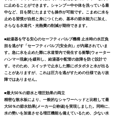
に止めることができます。シャンプー中や体を洗っている最
中など、目を閉じたままでも操作が可能です。こまめに水を
止める習慣が自然と身につくため、基本の節水能力に加え、
さらなる水道代・光熱費の削減が期待できます。
■給湯器を守る安心のセーフティバルブ機構 止水時の水圧負
担を逃がす「セーフティバルブ(安全弁)」が内蔵されていま
す。急に水を止めた際に水道管内で発生する衝撃(ウォーター
ハンマー現象)を緩和し、給湯器や配管の故障を防ぐ設計で
す。そのため、スイッチで止水した際にポタポタと水が出る
ことがありますが、これは圧力を逃がすための仕様であり故
障ではありません。
■最大50％の節水と増圧効果の両立
精密な散水板により、一般的なシャワーヘッドと比較して最
大50％の節水効果(メーカー公称値)を実現しました。同時に、
水の勢いを加速させる増圧機能も備えているため、少ない水