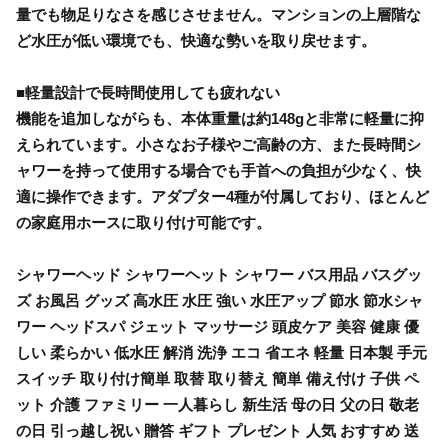
量でも物足りなさを感じさせません。マンションの上層階な
ど水圧が低い環境でも、快適な勢いを取り戻せます。
■軽量設計で長時間使用しても疲れない
機能を追加しながらも、本体重量は約148gと非常に軽量に抑
えられています。小さなお子様やご高齢の方、また長時間シ
ャワーを持って使用する場合でも手首への負担が少なく、快
適に操作できます。アダプター4種が付属しており、ほとんど
の家庭用ホースに取り付け可能です。
シャワーヘッド シャワーヘット シャワー バス用品 バスグッ
ズ お風呂 グッズ 高水圧 水圧 強い 水圧アップ 節水 節水シャ
ワー ヘッドスパ ジェット マッサージ 頭皮ケア 美容 健康 優
しい 柔らかい 低水圧 解消 洗浄 エコ 省エネ 軽量 日本製 手元
スイッチ 取り付け簡単 取替 取り替え 簡単 備え付け 子供 ペ
ット 介護 ファミリー 一人暮らし 新生活 母の日 父の日 敬老
の日 引っ越し祝い 贈答 ギフト プレゼント 人気 おすすめ 送