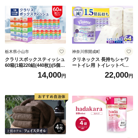
倶知安町 日用品
栃木県小山市
神奈川県開成町
クラリスボックスティッシュ
クリネックス 長持ちシャワ
60箱(1箱220組(440枚))(5個入
ートイレ用 トイレットペー
り×12セット)【1256759】
パー（ダブル）64ロール(8ロ
14,000
22,000
円
円
ール×8パック) 開成町 トイレ
ットペーパーダブル 日用品
国産 新生活 ダブル SDGs 備
蓄 防災 エコ 消耗品 生活雑貨
生活用品 無香料 トイレット
ペーパー ダブル といれっと
ぺーぱー トイレ クレシア ト
イレットペーパー [BDBH002
-1]