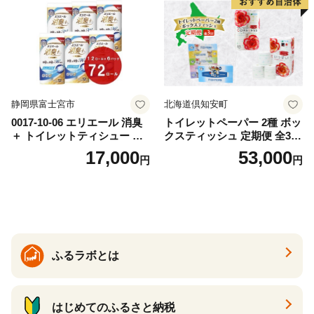
道 倶知安町 日用品
静岡県富士宮市
北海道倶知安町
0017-10-06 エリエール 消臭
トイレットペーパー 2種 ボッ
＋ トイレットティシュー し
クスティッシュ 定期便 全3
っかり香るフレッシュクリア
回 日本製 まとめ買い 防災
17,000
53,000
円
円
の香り ダブル 12ロール×6パ
常備品 日用雑貨 消耗品 生活
ック 72ロール 25m トイレ
必需品 大容量 備蓄 リサイク
ットペーパー パルプ100％ 消
ル ティッシュ ペーパー まと
臭 防臭 日用品 消耗品 備蓄
め買い 雑貨 倶知安町
ふるラボとは
はじめてのふるさと納税