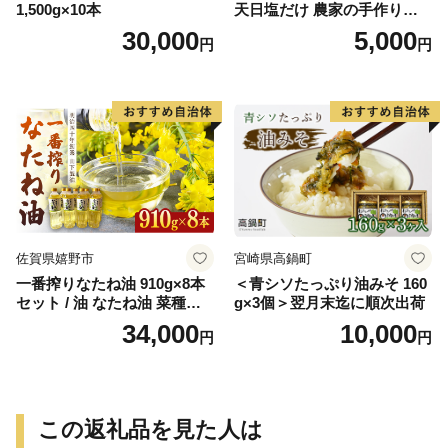
1,500g×10本
天日塩だけ 農家の手作り完
熟梅酢 調味料
30,000
5,000
円
円
佐賀県嬉野市
宮崎県高鍋町
一番搾りなたね油 910g×8本
＜青シソたっぷり油みそ 160
セット / 油 なたね油 菜種油
g×3個＞翌月末迄に順次出荷
ナタネ【山下製油】 [NBE00
34,000
10,000
円
円
7]
この返礼品を見た人は