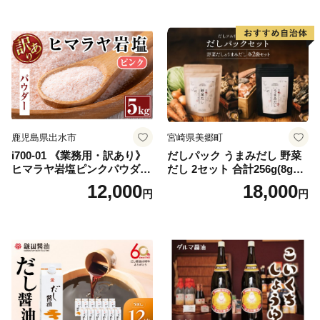
県 南伊勢 伊勢 志摩 5000円 5
ラバージン オリーブ セット
000円以下 五千円
ガーリック【鹿児島オリー
ブ】
鹿児島県出水市
宮崎県美郷町
i700-01 《業務用・訳あり》
だしパック うまみだし 野菜
ヒマラヤ岩塩ピンクパウダー
だし 2セット 合計256g(8g×8
タイプ(5kg) 岩塩 塩 調味料
パック×2種×2セット) [岡田商
12,000
18,000
円
円
しお 保存料不使用 天然 パウ
店 宮崎県 美郷町 31ac0069]
ダータイプ グレインミルタ
国産 粉末 ダシ 出汁パック し
イプ 料理 バスソルト 入浴 普
いたけ 無塩
段使い ギフト 贈り物【ソル
ティースマイル】