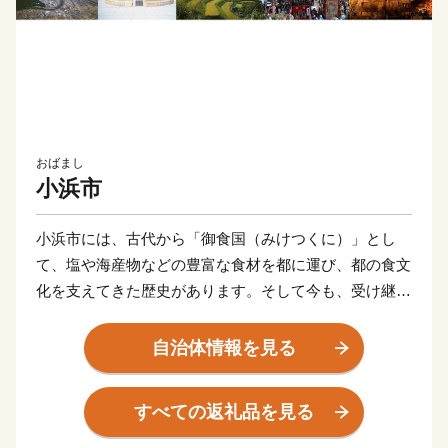
おばまし
小浜市
小浜市には、古代から「御食国（みけつくに）」とし
て、塩や海産物などの豊富な食材を都に運び、都の食文
化を支えてきた歴史があります。そして今も、受け継が
れてきた食や祭礼など様々な文化が息づいています。小
浜市はこの文化を受け継ぎ、「食」を中心としたまちづ
自治体情報を見る
くりを進めています。
すべての返礼品を見る