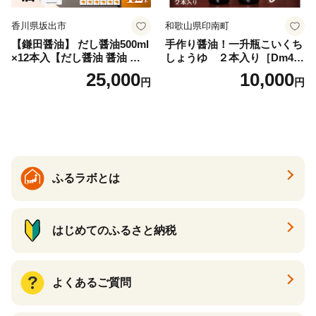
香川県坂出市
和歌山県印南町
【鎌田醤油】 だし醤油500ml
手作り醤油！一升瓶こいくち
×12本入【だし醤油 醤油 人気
しょうゆ ２本入り［Dm4］
おすすめ 人気だし醤油 出汁
｜手作り 醤油 和歌山県 印南
25,000
10,000
円
円
醤油 AE1021】
町 一升瓶 こいくちしょうゆ
伝統製法 醤油 日本食 調味料
地元産 大豆 小麦 塩 だし 煮
物 和食 醤油 肉料理 魚料理
野菜料理 醤油 郷土料理 家庭
料理 醤油
ふるラボとは
はじめてのふるさと納税
よくあるご質問