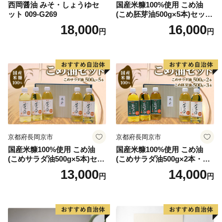
西岡醤油 みそ・しょうゆセ
国産米糠100%使用 こめ油
ット 009-G269
(こめ胚芽油500g×5本)セット
[1575]
18,000
16,000
円
円
京都府長岡京市
京都府長岡京市
国産米糠100%使用 こめ油
国産米糠100%使用 こめ油
(こめサラダ油500g×5本)セッ
(こめサラダ油500g×2本・こ
ト [1574]
め胚芽油500g×3本)セット [1
13,000
14,000
円
円
573]