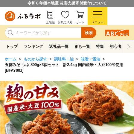
令和８年熊本地震 災害支援寄付受付について
上限額
お気に入り
カート
メニュー
検索
トップ
ランキング
返礼品一覧
まち一覧
特集
初心者ガイド
ホーム
ものから探す
調味料・油
味噌・醤油
五徳みそ つぶ 800g×3個セット 計2.4kg 国内産米・大豆100％使用
[BFAY003]