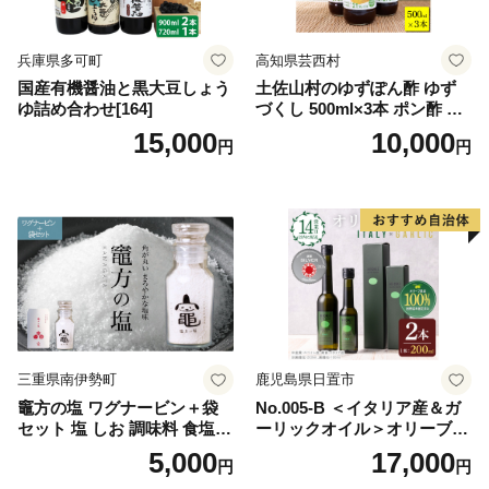
兵庫県多可町
高知県芸西村
国産有機醤油と黒大豆しょう
土佐山村のゆずぽん酢 ゆず
ゆ詰め合わせ[164]
づくし 500ml×3本 ポン酢 ポ
ンズ ゆず 柚子 調味料 さっぱ
15,000
10,000
円
円
り 美味しい おいしい 鍋 しゃ
ぶしゃぶ 冷奴 魚料理 蒸し料
理 ドレッシング セット
三重県南伊勢町
鹿児島県日置市
竈方の塩 ワグナービン＋袋
No.005-B ＜イタリア産＆ガ
セット 塩 しお 調味料 食塩
ーリックオイル＞オリーブオ
天然 ミネラル 調味料 ソルト
イルセット(200ml×2本) 日置
5,000
17,000
円
円
salt 料理 味付 おにぎり 三重
市 特産品 調味料 油 エキスト