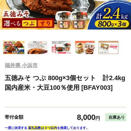
福井県 小浜市
五徳みそ つぶ 800g×3個セット 計2.4kg
国内産米・大豆100％使用 [BFAY003]
8,000
寄付金額
在庫あり
円
一度に決済する
返礼品数は３つ以内
を推奨しております。