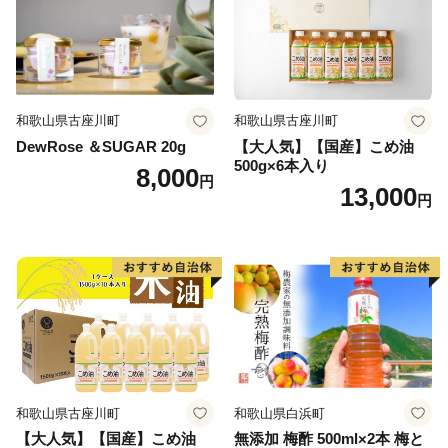
和歌山県古座川町
和歌山県古座川町
DewRose ＆SUGAR 20g
【大人気】【国産】こめ油
500g×6本入り
8,000
円
13,000
円
和歌山県古座川町
和歌山県白浜町
【大人気】【国産】こめ油
無添加 梅酢 500ml×2本 梅と