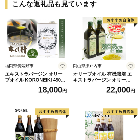
こんな返礼品も見ています
福岡県筑紫野市
岡山県瀬戸内市
エキストラバージン オリー
オリーブオイル 有機栽培 エ
ブオイル KORONEIKI 450g
キストラバージン オリーブ
[筑前たなか油屋 福岡県 筑紫
オイル シングル 2本 セット
18,000
22,000
円
円
野市 21760403] 油 食用油 オ
オーガニック 調味料 油 オリ
リーブ油
ーブ油 食用油 ギフト