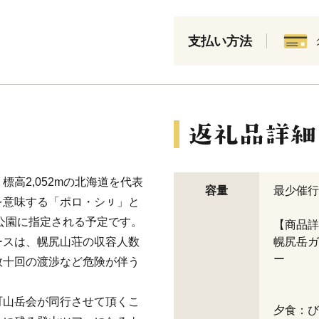
支払い方法
高2,052mの北海道を代表
容量
最少催行
を意味する「ポロ・シㇼ」と
立公園に指定される予定です。
【商品詳
ースは、幌尻山荘の収容人数
幌尻岳ガ
数十回の渡渉など危険が伴う
町山岳会が同行させて頂くこ
夕食：び