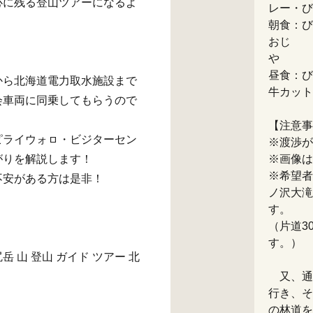
心に残る登山ツアーになるよ
レー
朝食：び
おじ
昼食：び
から北海道電力取水施設まで
牛カ
会車両に同乗してもらうので
【注意事
ピライウォㇿ・ビジターセン
※渡渉が
がりを解説します！
※画像は
※希望者
不安がある方は是非！
ノ沢大滝
す。
（片道3
岳 山 登山 ガイド ツアー 北
又、通
行き、そ
の林道を