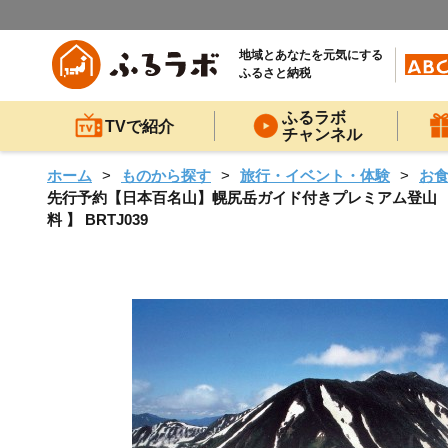
地域とあなたを元気にする
ふるさと納税
ふるラボ
TVで紹介
チャンネル
ホーム
ものから探す
旅行・イベント・体験
お
先行予約【日本百名山】幌尻岳ガイド付きプレミアム登山 令和8
料 】 BRTJ039