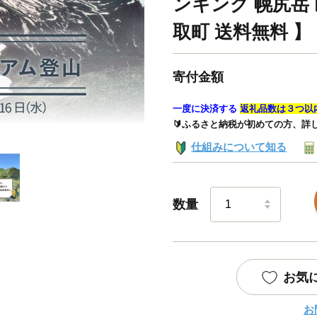
ンキング 幌尻岳 
取町 送料無料 】 B
寄付金額
一度に決済する
返礼品数は３つ以
🔰ふるさと納税が初めての方、詳
仕組みについて知る
数量
お気
お