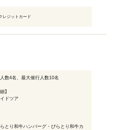
クレジットカード
人数4名、最大催行人数10名
細】
イドツア
ー
らとり和牛ハンバーグ・びらとり和牛カ