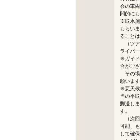
会の車両
間的にも
※取水施
もらいま
ることは
（ツア
ライバー
※ガイド
合がござ
その場
願います
※悪天候
当の平取
郵送しま
す。
（次回
可能、も
して確保