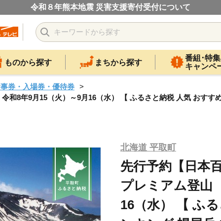
令和８年熊本地震 災害支援寄付受付について
番組･特集
ものから探す
まちから探す
キャンペ
食事券・入場券・優待券
年9月15（火）～9月16（水） 【 ふるさと納税 人気 おすすめ 
北海道 平取町
先行予約【日本
プレミアム登山 
16（水） 【 ふ