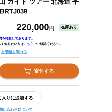
山 ガイド ツアー 北海道 平
RTJ039
220,000
在庫あり
円
内
を推奨しております。
しく知りたい方は
こちら
でご確認ください。
上限額を調べる
寄付する
に入りに追加する
問い合わせについて