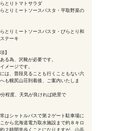
・びらとりトマトサラダ
らとりミートソースパスタ・平取野菜の
や
らとりミートソースパスタ・びらとり和
ットステーキ
項】
ある為、沢靴が必要です。
イメージです。
には、普段見ることも行くこともない六
へも幌尻山荘到着後、ご案内いたしま
0分程度、天気が良ければ絶景で
す。）
常はシャトルバスで第２ゲート駐車場に
こから北海道電力取水施設まで約８キロ
約２時間半歩くことになりますが、山岳