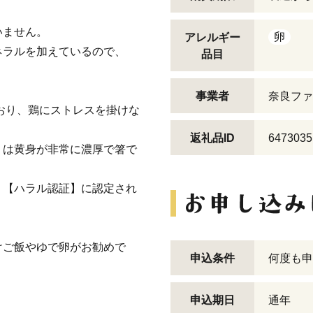
いません。
卵
アレルギー
ネラルを加えているので、
品目
事業者
奈良ファ
ており、鶏にストレスを掛けな
返礼品ID
6473035
」は黄身が非常に濃厚で箸で
、【ハラル認証】に認定され
けご飯やゆで卵がお勧めで
申込条件
何度も申
申込期日
通年