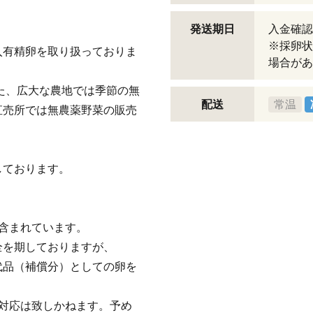
発送期日
入金確認
※採卵状
入有精卵を取り扱っておりま
場合があ
また、広大な農地では季節の無
配送
常温
直売所では無農薬野菜の販売
しております。
含まれています。
全を期しておりますが、
代品（補償分）としての卵を
対応は致しかねます。予め