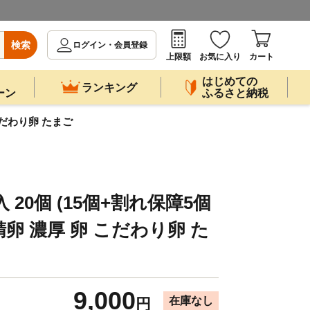
検索
ログイン・会員登録
上限額
お気に入り
カート
はじめての
ランキング
ーン
ふるさと納税
 こだわり卵 たまご
20個 (15個+割れ保障5個
精卵 濃厚 卵 こだわり卵 た
9,000
在庫なし
円