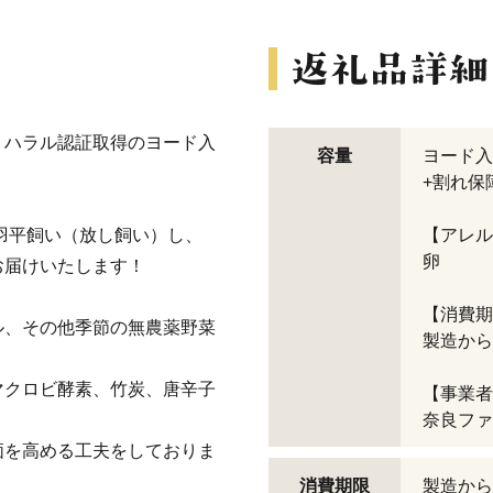
、ハラル認証取得のヨード入
容量
ヨード入
+割れ保障
0羽平飼い（放し飼い）し、
【アレル
卵
お届けいたします！
【消費期
ル、その他季節の無農薬野菜
製造から
マクロビ酵素、竹炭、唐辛子
【事業者
奈良ファ
価を高める工夫をしておりま
消費期限
製造から