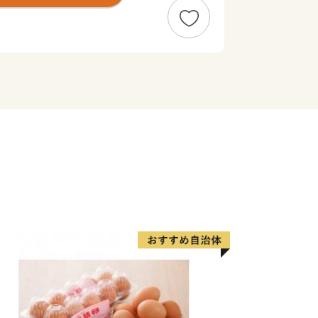
いる「牛久沼」、総面積8,000平方の
の咲き乱れる花を楽しむことができる
、緑豊かな自然と都市が調和した安心・
んでいます。
同いただける皆様のご支援をお待ちして
について（配送手配開始後の送付先住所
、2023年6月1日発送分から返礼品の
外にお届け先を変更（転送）する場合に
場合でも受取人様でのご負担となりま
先住所入力につきましては十分にご注意
輸株式会社の運賃収受の開始について