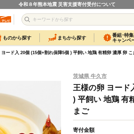
令和８年熊本地震 災害支援寄付受付について
番組･特集
ものから探す
まちから探す
キャンペ
ヨード入 20個 (15個+割れ保障5個 ) 平飼い 地鶏 有精卵 濃厚 卵
茨城県 牛久市
王様の卵 ヨード入 
) 平飼い 地鶏 有
まご
寄付金額