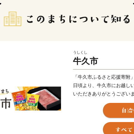
うしくし
牛久市
「牛久市ふるさと応援寄附
日頃より、牛久市にお越し
いただきありがとうござい
人口8万人超、面積58.92
置ししており、都心までの
タウンとして発展を遂げま