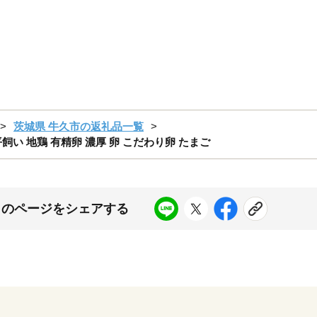
茨城県 牛久市の返礼品一覧
 平飼い 地鶏 有精卵 濃厚 卵 こだわり卵 たまご
このページをシェアする