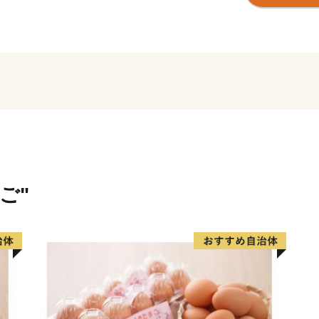
「茨城観光百選」に選ばれて
敷地に約200品種、2万本
「牛久観光アヤメ園」など
安全なまちづくりに取り組
こうしたまちづくりにご賛
おります。
●配送の転送にかかる運賃
の変更）
ヤマト運輸の規定変更により
ご"
送り状に記載された住所以
かかる運賃は、ご贈答用の
す。お申し込み時のお届け
ください。
詳細は、下記URLヤマト運
ご確認ください。