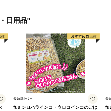
す。農林業が盛んで栗を中
す。特に栗の産地としては
献上され、大変称賛された
貨・日用品"
の中で、厳しい基準をクリ
栗の一つに数えられていま
の中、手作りの工芸品や加
む「クラフト」のまちです
伊予市の西部の海岸線沿い
が立ち止まる町」として、
づくりに取り組んできまし
漁港で水揚げされるハモが
オ、イワシなどの様々な魚
恋人の聖地として知られる
愛知県小牧市
愛
して知られ、度々テレビで
あり、夏を中心として多く
k
fuu シロハラインコ・ウロコインコのごは
f