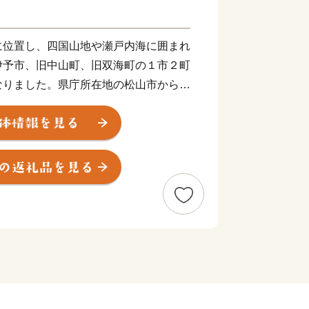
に位置し、四国山地や瀬戸内海に囲まれ
伊予市、旧中山町、旧双海町の１市２町
なりました。県庁所在地の松山市からも
５分ほど。アクセスも良く住みやすいま
ちゅう）は商人の町として栄え、大手の
乾物商店までそろう出汁文化のまちで
彩（いよさい）まつりでは県下でも有数
、多くの人でにぎわいます。郡中から少
や果樹栽培が盛んです。柑橘はもちろ
の産地として知られています。
町はのどかな里山の恵み豊かなまちで