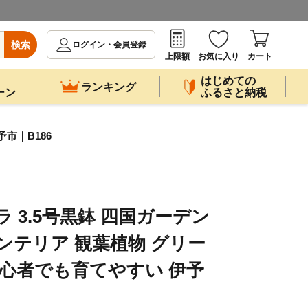
検索
ログイン・会員登録
上限額
お気に入り
カート
はじめての
ランキング
ーン
ふるさと納税
市｜B186
 3.5号黒鉢 四国ガーデン
インテリア 観葉植物 グリー
初心者でも育てやすい 伊予