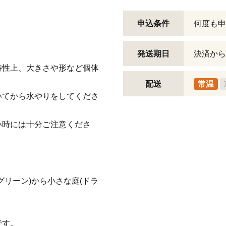
申込条件
何度も申
発送期日
決済から
特性上、大きさや形など個体
配送
常温
いてから水やりをしてくださ
い時には十分ご注意くださ
リーン)から小さな庭(ドラ
です。