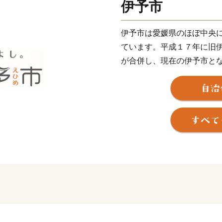
伊予市
伊予市は愛媛県のほぼ中央
ています。平成１７年に旧
が合併し、現在の伊予市と
近く、松山空港から車で２
ちです。
伊予市の中心地郡中（ぐん
鰹節企業の工場や、小さな
す。８月に開催される伊予
の規模の花火大会が行われ
し離れた山沿いでは、稲作
ん、キウイフルーツやびわ
伊予市の南部にあたる中山