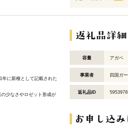
容量
アガベ 
事業者
四国ガー
11年に新種として記載された
返礼品ID
5953978
葉の少なさやロゼット形成が
。