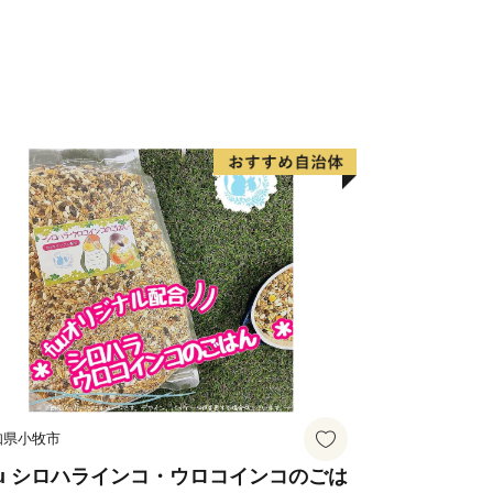
心として様々な作物が栽培されていま
有名で、かつては三代将軍徳川家光公に
ことが記録に残っています。中山町の栗
アしたものが中山栗と呼ばれ、日本三大
す。また、山里の静かで集中できる環境
工食品が製造されており、職人たちが住
。
を中心に広がる双海町は、「しずむ夕日
伊予灘に沈む美しい夕日を活かしたまち
た。水産業が盛んな地域で、中でも下灘
有名です。他にタイ、サワラ、マナガツ
介類が水揚げされています。双海町には
双海シーサイド公園、海に最も近い駅と
知県小牧市
紹介される有名観光地となった下灘駅が
の方でにぎわっています。
uu シロハラインコ・ウロコインコのごは