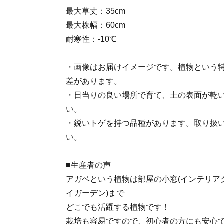
最大草丈：35cm
最大株幅：60cm
耐寒性：-10℃
・画像はお届けイメージです。植物という
差があります。
・日当りの良い場所で育て、土の表面が乾
い。
・鋭いトゲを持つ品種があります。取り扱
い。
■生産者の声
アガベという植物は部屋の小窓(インテリアグ
イガーデン)まで
どこでも活躍する植物です！
栽培も容易ですので、初心者の方にも安心