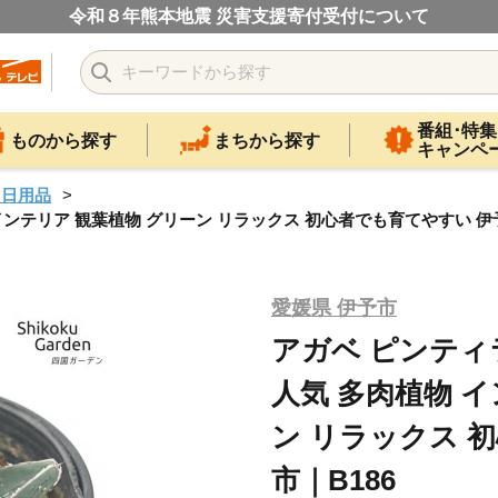
令和８年熊本地震 災害支援寄付受付について
番組･特集
ものから探す
まちから探す
キャンペ
・日用品
 インテリア 観葉植物 グリーン リラックス 初心者でも育てやすい 伊予
愛媛県 伊予市
アガベ ピンティラ
人気 多肉植物 
ン リラックス 
市｜B186