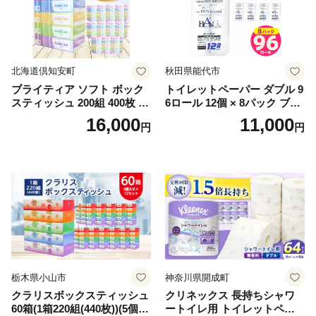
北海道倶知安町
秋田県能代市
ブライティア ソフト ボック
トイレットペーパー ダブル 9
スティッシュ 200組 400枚 60
6ロール 12個 × 8パック ブラ
箱 日本製 まとめ買い ティッ
ンカ 再生紙 100％ 芯あり 日
16,000
11,000
円
円
シュ リサイクル 長持 防災 常
用品 消耗品 無香料 生活用品
備品 日用雑貨 消耗品 生活必
備蓄 秋田県 能代市 送料無料
需品 備蓄 ペーパー 紙 北海道
《能代製紙》
倶知安町 日用品
栃木県小山市
神奈川県開成町
クラリスボックスティッシュ
クリネックス 長持ちシャワ
60箱(1箱220組(440枚))(5個入
ートイレ用 トイレットペー