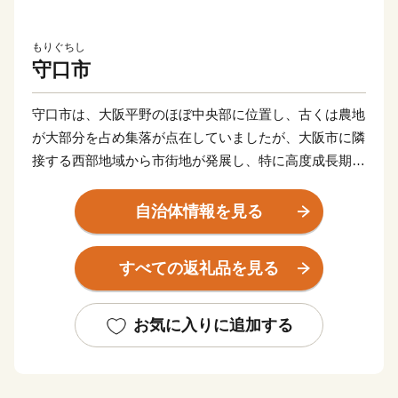
もりぐちし
守口市
守口市は、大阪平野のほぼ中央部に位置し、古くは農地
が大部分を占め集落が点在していましたが、大阪市に隣
接する西部地域から市街地が発展し、特に高度成長期に
は一挙に市街地が拡がりました。
自治体情報を見る
また、早くから大手家電メーカーの企業城下町として発
展を遂げるとともに安定した税収を背景に各種行政サー
すべての返礼品を見る
ビスを充実させ、公共施設や都市基盤の整備を進めてき
た結果、現在では日常生活を支える基本的な施設整備は
一定の到達点に達し、成熟した都市としての機能を備え
お気に入りに追加する
るに至っています。
市内の交通機関は、大阪市中心部まで約15分の京阪電