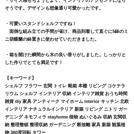
・サイズ感もちょうどよく、インテリアのアクセントになり
そうです。デザインも想像通り可愛かったです。
・可愛いスタンドシェルフですね！
面倒な組み立ての手間が省け、商品到着して直ぐに5鉢のミ
ニ胡蝶蘭の鉢置きに使わせていただきました。
・箱を開けた瞬間から木の良い香りがしました。しっかりと
した作りでとても満足です！
【キーワード】
シェルフ フラワー 玄関 トイレ 靴箱 本棚 リビング コケテラ
リウム シェルフ インテリア 収納 インテリア雑貨 おうち時間
雑貨 diy 家具 アンティーク マイホーム interior キッチン 北欧
インテリア ナチュラルインテリア 新築 リビング ニトリ ガー
デニング ネモフィラ stayhome 植物 ぬいぐるみ 収納 玄関収
納 整理整頓 整理収納 ガーデニング 断捨離 家具 新築 観葉植
物 360度回転 タワー