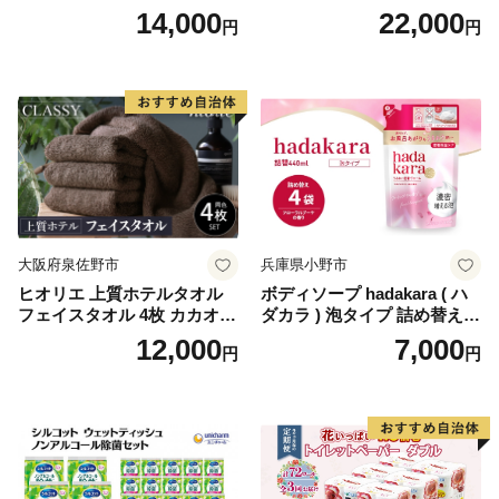
り×12セット)【1256759】
パー（ダブル）64ロール(8ロ
14,000
22,000
円
円
ール×8パック) 開成町 トイレ
ットペーパーダブル 日用品
国産 新生活 ダブル SDGs 備
蓄 防災 エコ 消耗品 生活雑貨
生活用品 無香料 トイレット
ペーパー ダブル といれっと
ぺーぱー トイレ クレシア ト
イレットペーパー [BDBH002
-1]
大阪府泉佐野市
兵庫県小野市
ヒオリエ 上質ホテルタオル
ボディソープ hadakara ( ハ
フェイスタオル 4枚 カカオ
ダカラ ) 泡タイプ 詰め替え 4
【タオル 泉州タオル 吸水 普
40ml×4袋 ボディーソープ 泡
12,000
7,000
円
円
段使い 無地 シンプル 日用品
ボディソープ 泡 日用品 消耗
ふわふわ ふかふか 家族 たお
品 バス用品 大容量 いい 匂い
る 一人暮らし】
ボディ 保湿 LION ライオン
泡石鹸 石鹸 兵庫 兵庫県 小野
市