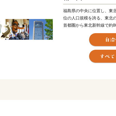
福島県の中央に位置し、東
位の人口規模を誇る、東北
首都圏から東北新幹線で約8
道や東北・磐越両自動車道
良いことから「陸の港」と
まる中核市、そして経済県
今なお、東日本大震災に伴
ている中、B-1グランプリ
の進出など、復興に向け着
令和元年7月1日には、自治
り組みを行う都市として、郡
市」に選定されました。
また、SDGs未来都市の中
多様なステークホルダーと