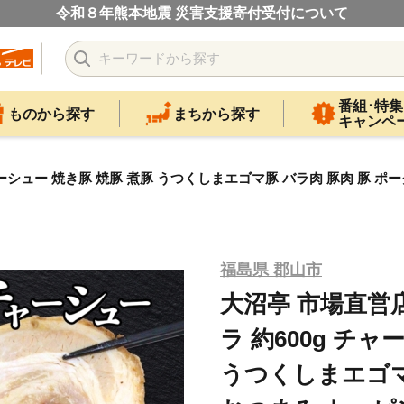
令和８年熊本地震 災害支援寄付受付について
番組･特集
ものから探す
まちから探す
キャンペ
ーシュー 焼き豚 焼豚 煮豚 うつくしまエゴマ豚 バラ肉 豚肉 豚 ポ
福島県 郡山市
大沼亭 市場直営
ラ 約600g チャ
うつくしまエゴマ