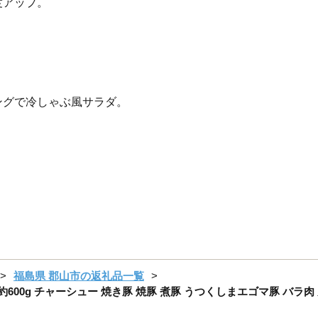
度アップ。
。
グで冷しゃぶ風サラダ。
福島県 郡山市の返礼品一覧
600g チャーシュー 焼き豚 焼豚 煮豚 うつくしまエゴマ豚 バラ肉 