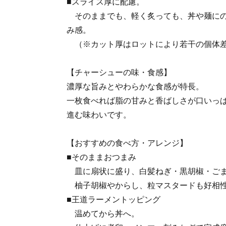
■スライス厚に配慮。
そのままでも、軽く炙っても、丼や麺にの
み感。
（※カット厚はロットにより若干の個体
【チャーシューの味・食感】
濃厚な旨みとやわらかな食感が特長。
一枚食べれば脂の甘みと香ばしさが口いっ
進む味わいです。
【おすすめの食べ方・アレンジ】
■そのままおつまみ
皿に扇状に盛り、白髪ねぎ・黒胡椒・ご
柚子胡椒やからし、粒マスタードも好相
■王道ラーメントッピング
温めてから丼へ。