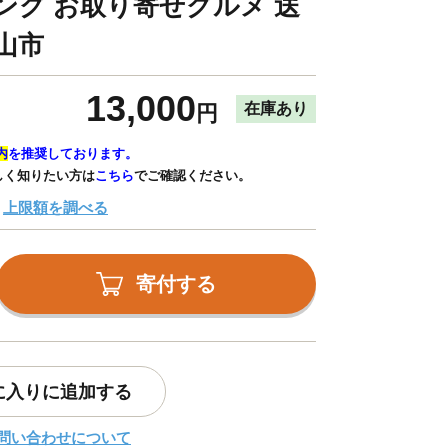
ング お取り寄せグルメ 送
山市
13,000
在庫あり
円
内
を推奨しております。
しく知りたい方は
こちら
でご確認ください。
上限額を調べる
寄付する
に入りに追加する
問い合わせについて