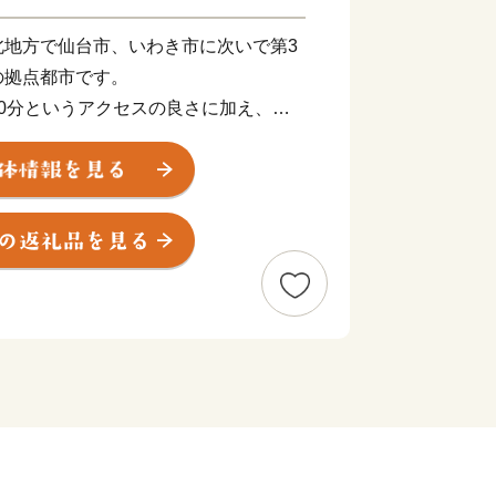
北地方で仙台市、いわき市に次いで第3
の拠点都市です。
0分というアクセスの良さに加え、鉄
が縦横に交差するなど、交通の利便性が
も称され、「人」「モノ」「情報」が集
都として成長を続けています。
う原子力災害が市民生活に影響を及ぼし
など、復興イベントの開催や相次ぐ企業
実な歩みを進めています。
体によるSDGsの達成に向けた優れた取
山市が県内で始めて「SDGs未来都
でも、特に先導的な取り組みであって、
の連携を通し、地域における自律的好循