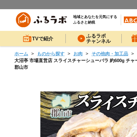
地域とあなたを元気にする
ふるさと納税
ふるラボ
TVで紹介
チャンネル
ホーム
ものから探す
お肉
その他肉・加工品
大沼亭 市場直営店 スライスチャーシューバラ 約600g チャ
郡山市