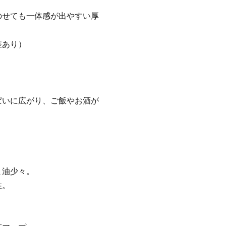
せても一体感が出やすい厚
差あり）
ぱいに広がり、ご飯やお酒が
ま油少々。
性。