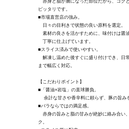
赤身と脂が層になった部位だから、コクと
ピッタリです。
■市場直営店の強み。
日々の目利きで状態の良い原料を選定。
素材の良さを活かすために、味付けは醤油
丁寧に仕上げています。
■スライス済みで使いやすい。
解凍し温めた後すぐに盛り付けでき、日常
まで幅広く対応。
【こだわりポイント】
■「醤油×岩塩」の直球勝負。
余計な甘さや香辛料に頼らず、豚の旨み
■バラならではの満足感。
赤身の旨みと脂の甘みが絶妙に絡み合い、
ク。