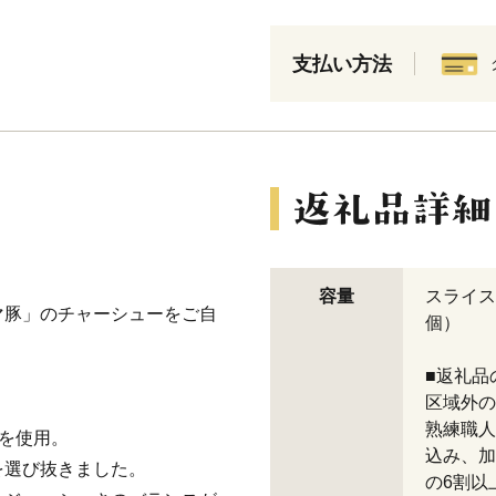
支払い方法
容量
スライスチ
マ豚」のチャーシューをご自
個）
■返礼品
区域外の
熟練職人
を使用。
込み、加
選び抜きました。
の6割以