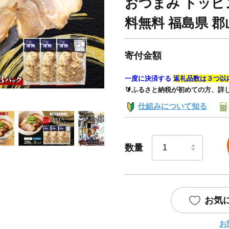
おつまみ トッピ
料無料 福島県 郡
寄付金額
一度に決済する
返礼品数は３つ以
🔰ふるさと納税が初めての方、詳
仕組みについて知る
数量
お気
お