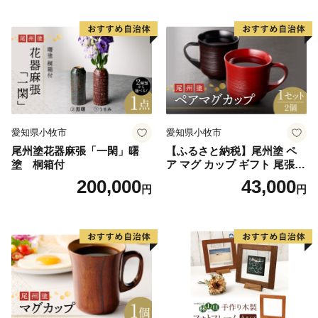
雑貨 工芸品 グッズ 愛知県 小
牧市 お取り寄せ 送料無料
愛知県小牧市
愛知県小牧市
尾州塗花器麻張「一閑」曙
【ふるさと納税】尾州塗 ペ
塗 桐箱付
ア マグ カップ ギフト 尾張漆
漆 漆器 漆器工芸 工芸品 芸術
200,000
43,000
円
円
性 実用性 抗菌性 美味しく安
全な食事 手作り 贈答用 くつ
ろぎ おうち時間 プレゼント
抗ウイルス効果 お取り寄せ
愛知県 小牧市 送料無料