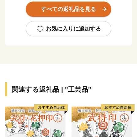
皆様方からの寄附金は、子育て支援や高齢者福祉の充
すべての返礼品を見る
実をはじめ、自然環境の保全、教育・文化・スポーツの
振興など、白岡市が目指す将来像「うるおいとやすらぎ
の生活未来都市」の実現への力強い支援となります。
お気に入りに追加する
賜りました善意は、必ず、白岡市の将来のために活か
してまいりますので、全国の皆さまの温かい応援をお願
い申し上げます。
関連する返礼品 | "工芸品"