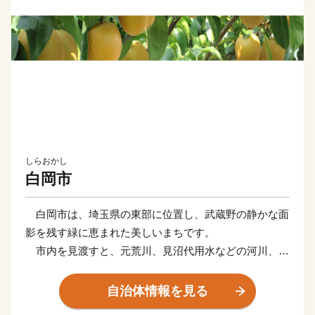
しらおかし
白岡市
白岡市は、埼玉県の東部に位置し、武蔵野の静かな面
影を残す緑に恵まれた美しいまちです。
市内を見渡すと、元荒川、見沼代用水などの河川、天
然沼で県内２番目の広さを誇る柴山沼や屋敷林、寺社
林、梨園、水田など、水と緑が織りなす風景があり、季
自治体情報を見る
節を肌で感じることができるまちです。