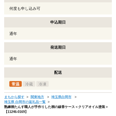
何度も申し込み可
申込期日
通年
発送期日
通年
配送
常温
冷蔵
冷凍
まちから探す
関東地方
埼玉県白岡市
埼玉県 白岡市の返礼品一覧
熟練桐たんす職人が手作りした桐の線香ケース＜クリアオイル塗装＞
【11246-0169】