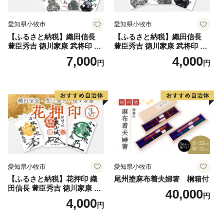
愛知県小牧市
愛知県小牧市
【ふるさと納税】織田信長
【ふるさと納税】織田信長
豊臣秀吉 徳川家康 武将印 花
豊臣秀吉 徳川家康 武将印 3
押印 6枚 セット イラスト 戦
枚 セット イラスト 戦国 武将
7,000
4,000
円
円
国 武将 小牧山城 墨絵 龍画師
小牧山城 墨絵 龍画師 書道ア
書道アーティスト 池谷公智
ーティスト 池谷公智 渾身の
渾身の一作 作品 雑貨 工芸品
一作 作品 雑貨 工芸品 グッズ
グッズ 愛知県 小牧市 お取り
愛知県 小牧市 お取り寄せ 送
寄せ 送料無料
料無料
愛知県小牧市
愛知県小牧市
【ふるさと納税】花押印 織
尾州塗麻布着夫婦箸 桐箱付
田信長 豊臣秀吉 徳川家康 3
40,000
円
枚 セット 戦国 武将 小牧山城
4,000
円
墨絵 龍画師 書道アーティス
ト 池谷公智 渾身の一作 作品