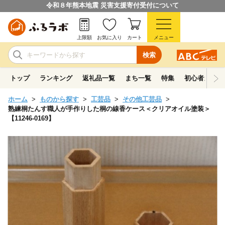
令和８年熊本地震 災害支援寄付受付について
上限額
お気に入り
カート
メニュー
検索
トップ
ランキング
返礼品一覧
まち一覧
特集
初心者ガイド
ホーム
ものから探す
工芸品
その他工芸品
熟練桐たんす職人が手作りした桐の線香ケース＜クリアオイル塗装＞
【11246-0169】