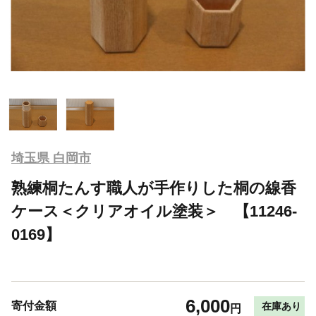
埼玉県 白岡市
熟練桐たんす職人が手作りした桐の線香
ケース＜クリアオイル塗装＞ 【11246-
0169】
6,000
寄付金額
在庫あり
円