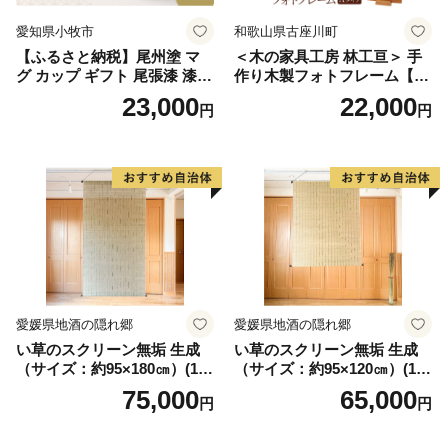
愛知県小牧市
和歌山県古座川町
【ふるさと納税】尾州塗 マ
＜木の家具工房 林工亘＞ 手
グ カップ ギフト 尾張漆 漆
作り木製フォトフレーム【A
漆器 漆器工芸 工芸品 芸術性
タイプ】
23,000
22,000
円
円
実用性 抗菌性 美味しく安全
な食事 手作り 贈答用 くつろ
ぎ おうち時間 プレゼント 抗
ウイルス効果 お取り寄せ 愛
知県 小牧市 送料無料
愛媛県地酒の隠れ郷
愛媛県地酒の隠れ郷
い草のスクリーン無垢 生成
い草のスクリーン無垢 生成
（サイズ：約95×180㎝）(14
（サイズ：約95×120㎝）(14
3)
4)
75,000
65,000
円
円