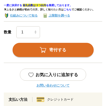
一度に決済する
返礼品数は３つ以内
を推奨しております。
🔰ふるさと納税が初めての方、詳しく知りたい方は
こちら
でご確認ください。
仕組みについて知る
上限額を調べる
数量
寄付する
お気に入りに追加する
お問い合わせについて
支払い方法
クレジットカード