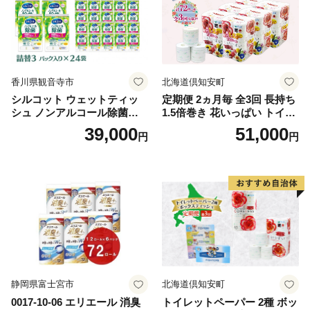
香川県観音寺市
北海道倶知安町
シルコット ウェットティッ
定期便 2ヵ月毎 全3回 長持ち
シュ ノンアルコール除菌詰
1.5倍巻き 花いっぱい トイレ
替（43枚×3P）×24袋 日用品
ットペーパー ダブル 45ｍ 計
39,000
51,000
円
円
おもちゃ 拭き取り 手拭き 外
72ロール 全18種 花柄 プリン
出時 お出かけ時 食事前 緑茶
ト ハーブ 香り付き 日本製 ま
カテキン配合
とめ買い 防災 常備品 ペーパ
ー 消耗品 備蓄 送料無料 北海
道 倶知安町 日用品
静岡県富士宮市
北海道倶知安町
0017-10-06 エリエール 消臭
トイレットペーパー 2種 ボッ