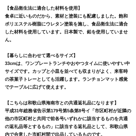
【食品衛生法に適合した材料を使用】
食卓に近いものだから、素材と塗装にも配慮しました。飽和
ポリエステル樹脂にウレタン塗装を施し、食品衛生法に適合
した材料を使用しています。日本製で、鉛を使用していませ
ん。
【暮らしに合わせて選べるサイズ】
33cmは、ワンプレートランチやおやつタイムに使いやすい中
サイズです。カップと小皿を並べても収まりがよく、来客時
の茶菓子トレーとしても活躍します。ランチョンマット感覚
でテーブルに広げて使えます。
【こちらは和歌山県海南市との共通返礼品になります】
平成31年総務省告示第179号第5条第8号イ「市区町村が近隣の
他の市区町村と共同で前各号いずれかに該当するものを共通
の返礼品等とするもの」に該当する返礼品として、和歌山県
内で合意した市町村間で出品しているものです。