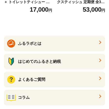
＋ トイレットティシュー し
クスティッシュ 定期便 全3
っかり香るフレッシュクリア
回 日本製 まとめ買い 防災
17,000
53,000
円
円
の香り ダブル 12ロール×6パ
常備品 日用雑貨 消耗品 生活
ック 72ロール 25m トイレ
必需品 大容量 備蓄 リサイク
ットペーパー パルプ100％ 消
ル ティッシュ ペーパー まと
臭 防臭 日用品 消耗品 備蓄
め買い 雑貨 倶知安町
ふるラボとは
はじめてのふるさと納税
よくあるご質問
コラム