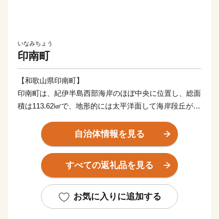
いなみちょう
印南町
【和歌山県印南町】
印南町は、紀伊半島西部海岸のほぼ中央に位置し、総面
積は113.62㎢で、地形的には太平洋面して海岸段丘が広
がっており、北東部では紀伊山地西端の真妻山、三里ヶ
峰などの山々が連なっています。
自治体情報を見る
また、三ヶ峰付近からは切目川が流れ、印南原付近から
は印南川が町の中心部を流れて太平洋に注いでいます。
すべての返礼品を見る
【かえる橋】
印南町は歴史も古く、数々の伝説や言伝えを残す歴史遺
お気に入りに追加する
産が町内に多く点在するなど、観光面でも魅力を秘めた