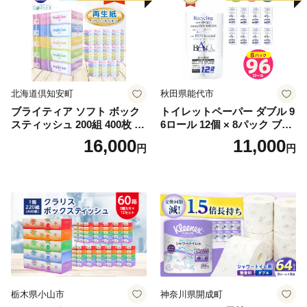
北海道倶知安町
秋田県能代市
ブライティア ソフト ボック
トイレットペーパー ダブル 9
スティッシュ 200組 400枚 60
6ロール 12個 × 8パック ブラ
箱 日本製 まとめ買い ティッ
ンカ 再生紙 100％ 芯あり 日
16,000
11,000
円
円
シュ リサイクル 長持 防災 常
用品 消耗品 無香料 生活用品
備品 日用雑貨 消耗品 生活必
備蓄 秋田県 能代市 送料無料
需品 備蓄 ペーパー 紙 北海道
《能代製紙》
倶知安町 日用品
栃木県小山市
神奈川県開成町