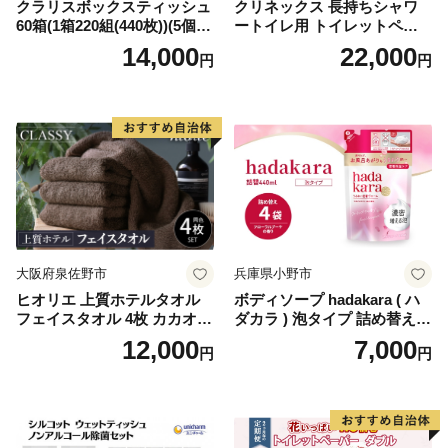
クラリスボックスティッシュ
クリネックス 長持ちシャワ
60箱(1箱220組(440枚))(5個入
ートイレ用 トイレットペー
り×12セット)【1256759】
パー（ダブル）64ロール(8ロ
14,000
22,000
円
円
ール×8パック) 開成町 トイレ
ットペーパーダブル 日用品
国産 新生活 ダブル SDGs 備
蓄 防災 エコ 消耗品 生活雑貨
生活用品 無香料 トイレット
ペーパー ダブル といれっと
ぺーぱー トイレ クレシア ト
イレットペーパー [BDBH002
-1]
大阪府泉佐野市
兵庫県小野市
ヒオリエ 上質ホテルタオル
ボディソープ hadakara ( ハ
フェイスタオル 4枚 カカオ
ダカラ ) 泡タイプ 詰め替え 4
【タオル 泉州タオル 吸水 普
40ml×4袋 ボディーソープ 泡
12,000
7,000
円
円
段使い 無地 シンプル 日用品
ボディソープ 泡 日用品 消耗
ふわふわ ふかふか 家族 たお
品 バス用品 大容量 いい 匂い
る 一人暮らし】
ボディ 保湿 LION ライオン
泡石鹸 石鹸 兵庫 兵庫県 小野
市