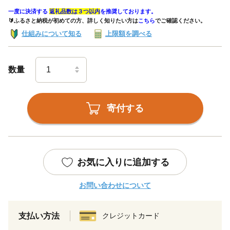
一度に決済する
返礼品数は３つ以内
を推奨しております。
🔰ふるさと納税が初めての方、詳しく知りたい方は
こちら
でご確認ください。
仕組みについて知る
上限額を調べる
数量
寄付する
お気に入りに追加する
お問い合わせについて
支払い方法
クレジットカード