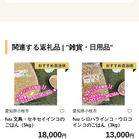
まちですが、その知名度は低く、大都市圏からの来訪者
や定着人口の伸び悩み、若者人口の流出等課題も抱えて
いました。昭和63年度から平成元年度にかけて、国は、
自治省を中心に「ふるさと創世」の起爆剤として「自ら
考え自ら行う地域づくり」事業（1億円事業）を推進し
てきました。
関連する返礼品 | "雑貨・日用品"
印南町では、1億円事業として人材育成のため「かえる
基金」を創設しました。更に、平成7年度「地域づくり
推進事業」を財源に全国に類を見ない「かえる」をテー
マとしたユニークな橋（かえる橋）を建設しました。多
くの人々を招き入れ、町発展への願いを込めたもので
す。『努力、忍耐、飛躍』を象徴する ”柳に跳びつくか
える”（小野道風）をイメージし、「考える」「人をか
える」「町をかえる」「古里へかえる」「栄える」とい
愛知県小牧市
愛知県小牧市
う5つの”かえる”にひっかけ、ネーミングしています。
fuu 文鳥・セキセイインコの
fuu シロハラインコ・ウロコ
ごはん（5kg）
インコのごはん（3kg）
【印南町の農林水産業】
18,000
13,000
円
円
農業は、温暖な気候を活かし、ミニトマトなど野菜を中