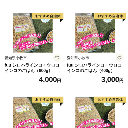
心として、花卉のハウス栽培等が。漁業では、岩礁地帯
の伊勢エビ等を対象とした刺し網漁業とアワビ、トコブ
シ、海草等の採貝漁業がおこなわれ、沖合ではイサキ、
タイ等を対象とした一本釣りやイワシ等を対象とした敷
き網（棒受け網）漁業、タチウオ、フグ等を対象とした
延べ縄漁業など、農林水産業が盛んな町です。
愛知県小牧市
愛知県小牧市
【印南祭り】
fuu シロハラインコ・ウロコ
fuu シロハラインコ・ウロコ
印南町を祭り一色に染める「印南祭り」。毎年10月2
インコのごはん（800g）
インコのごはん（400g）
日、日高地方の秋祭りのトップを切って行われる、宇杉
4,000
3,000
円
円
八幡と山口八幡両神社の合同秋季祭礼です。
宇杉八幡神社の祭礼は4台の屋台と神輿が勢いよく印南
川に飛び込み、祭装束の男衆が肩まで水につかりながら
川を渡る勇ましい祭り。一方の山口八幡神社の祭礼は6
台の屋台と神輿が登場。屋台をぶつけ合いながら印南港
まで御渡、浜辺では雑賀踊りや奴踊り、獅子舞が奉納さ
れます。