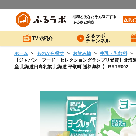
地域とあなたを元気にする
ふるさと納税
ふるラボ
TVで紹介
チャンネル
ホーム
ものから探す
お飲み物
牛乳・乳飲料
【ジャパン・フード・セレクショングランプリ受賞】北海道日高乳
産 北海道日高乳業 北海道 平取町 送料無料 】 BRTR002