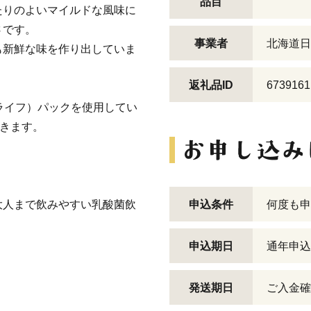
品目
たりのよいマイルドな風味に
さです。
事業者
北海道日
も新鮮な味を作り出していま
返礼品ID
6739161
ライフ）パックを使用してい
できます。
。
大人まで飲みやすい乳酸菌飲
申込条件
何度も申
申込期日
通年申込
発送期日
ご入金確