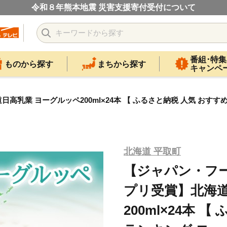
令和８年熊本地震 災害支援寄付受付について
番組･特集
ものから探す
まちから探す
キャンペ
業 ヨーグルッペ200ml×24本 【 ふるさと納税 人気 おすすめ 
北海道 平取町
【ジャパン・フ
プリ受賞】北海道
200ml×24本 