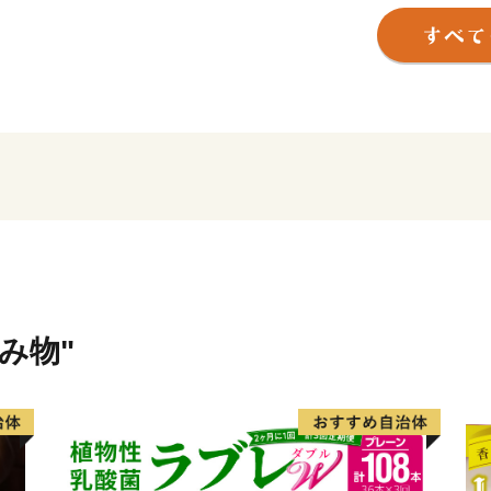
る「びらとりトマト」を使
ジュースや北海道を代表す
かコンテストで最高金賞を
る逸品が揃っています。
また、平取町には、先住民
る「二風谷（にぶたに）ア
できる「二風谷工芸館」な
感することができる空間「二
にはアイヌ工芸品を気軽に
レㇱパ」がオープンしまし
飲み物"
日本一の広さで咲き誇るす
祭られている「義経神社」
まれた義経にまつわる資料
キャンプ場を併設した「二
「ニセウエコランドキャン