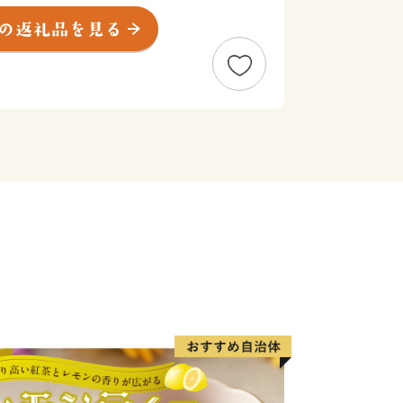
った「ニㇱパの恋人」シリーズのトマト
る銘柄牛の「びらとり和牛」、ゆめぴり
受賞した「ゆめぴりか」など全国に誇れ
族アイヌの文化と伝統を学ぶことができ
イヌ文化博物館」や工芸家の作品を購入
どの施設があり、アイヌ文化を学び、体
風谷コタン」があります。2019年4月
体験できる「平取町アイヌ工芸伝承館ウ
た。その他にも、野生の「すずらん」が
ずらん群生地、義経の御神像が安置され
やアイヌ民族から判官カムイとして親し
を展示している「義経資料館」、オート
風谷ファミリーランドキャンプ場」、
プ場」、北海道内でも数少ない炭酸泉を