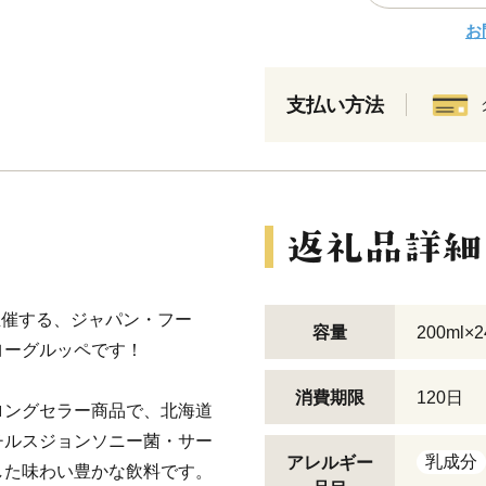
お
支払い方法
主催する、ジャパン・フー
容量
200ml×
ヨーグルッペです！
消費期限
120日
ロングセラー商品で、北海道
チルスジョンソニー菌・サー
乳成分
アレルギー
した味わい豊かな飲料です。