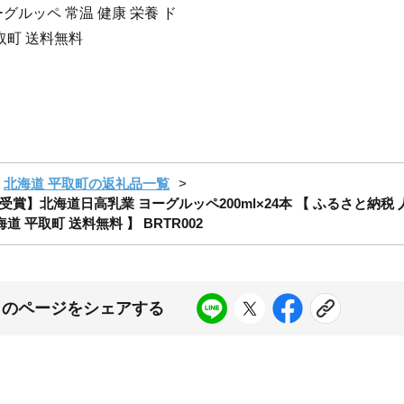
グルッペ 常温 健康 栄養 ド
取町 送料無料
北海道 平取町の返礼品一覧
北海道日高乳業 ヨーグルッペ200ml×24本 【 ふるさと納税 人
道 平取町 送料無料 】 BRTR002
このページをシェアする