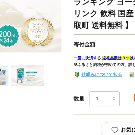
ランキング ヨーグ
リンク 飲料 国産
取町 送料無料 】 
寄付金額
一度に決済する
返礼品数は３つ以
🔰ふるさと納税が初めての方、詳
仕組みについて知る
数量
お気