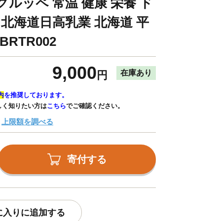
ルッペ 常温 健康 栄養 ド
 北海道日高乳業 北海道 平
BRTR002
9,000
在庫あり
円
内
を推奨しております。
しく知りたい方は
こちら
でご確認ください。
上限額を調べる
寄付する
に入りに追加する