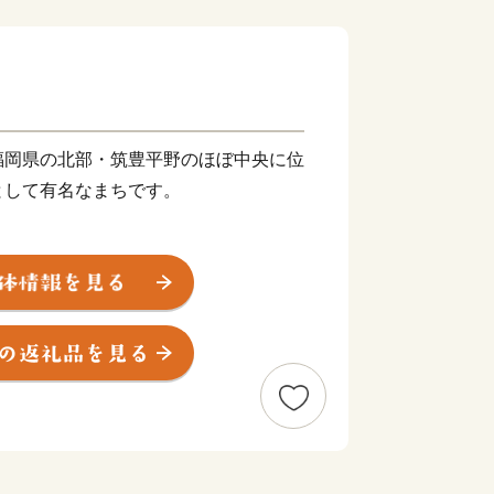
福岡県の北部・筑豊平野のほぼ中央に位
として有名なまちです。
川に代表される豊かな自然に恵まれ、春
プが咲き誇ります。また、江戸時代は
治以降は石炭業や鉄工業で筑豊炭田の中
深い歴史も息づいています。
市。あなたの温かいご支援を、心よりお