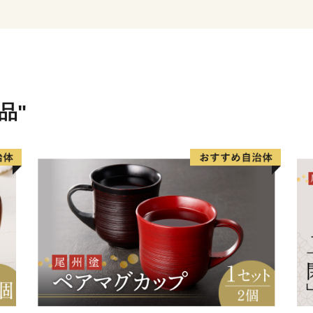
※令和元年6月以降、総務
直方市内に住所を有する方
卒、ご理解のほどお願い申
品"