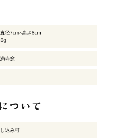
直径7cm×高さ8cm
0g
満寺窯
し込み可