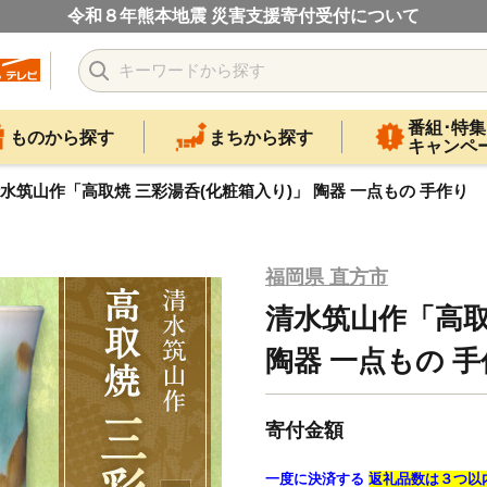
令和８年熊本地震 災害支援寄付受付について
番組･特集
ものから探す
まちから探す
キャンペ
水筑山作「高取焼 三彩湯呑(化粧箱入り)」 陶器 一点もの 手作り
福岡県 直方市
清水筑山作「高取
陶器 一点もの 
寄付金額
一度に決済する
返礼品数は３つ以