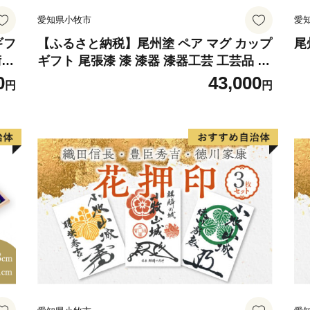
愛知県小牧市
愛
ギフ
【ふるさと納税】尾州塗 ペア マグ カップ
尾
術性
ギフト 尾張漆 漆 漆器 漆器工芸 工芸品 芸
作り
術性 実用性 抗菌性 美味しく安全な食事
0
43,000
円
円
ト
手作り 贈答用 くつろぎ おうち時間 プレ
牧市
ゼント 抗ウイルス効果 お取り寄せ 愛知県
小牧市 送料無料