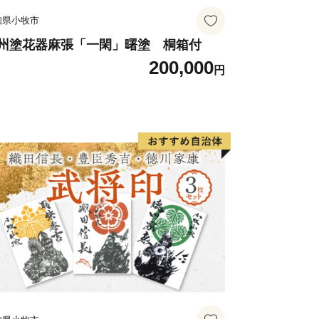
知県小牧市
州塗花器麻張「一閑」曙塗 桐箱付
200,000
円