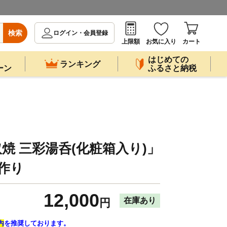
検索
ログイン・会員登録
上限額
お気に入り
カート
はじめての
ランキング
ーン
ふるさと納税
焼 三彩湯呑(化粧箱入り)」
手作り
12,000
在庫あり
円
内
を推奨しております。