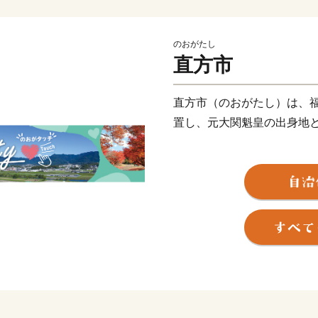
のおがたし
直方市
直方市（のおがたし）は、
置し、元大関魁皇の出身地
父なる福智山と母なる遠賀
には約13万本のチューリッ
直方藩の城下町として、明
心都市として栄えるなど、
自然と歴史が織り成す直方
待ちしております。