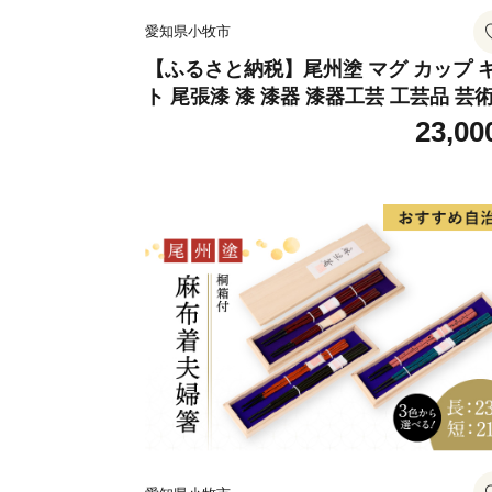
愛知県小牧市
【ふるさと納税】尾州塗 マグ カップ 
ト 尾張漆 漆 漆器 漆器工芸 工芸品 芸
実用性 抗菌性 美味しく安全な食事 手
23,00
贈答用 くつろぎ おうち時間 プレゼン
抗ウイルス効果 お取り寄せ 愛知県 小
送料無料