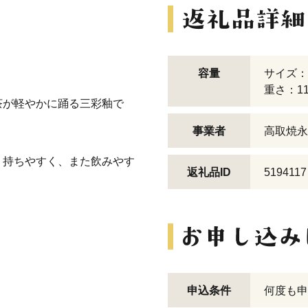
容量
サイズ：
重さ：11
茶が軽やかに踊る三彩釉で
事業者
高取焼永
り持ちやすく、また飲みやす
返礼品ID
5194117
申込条件
何度も申