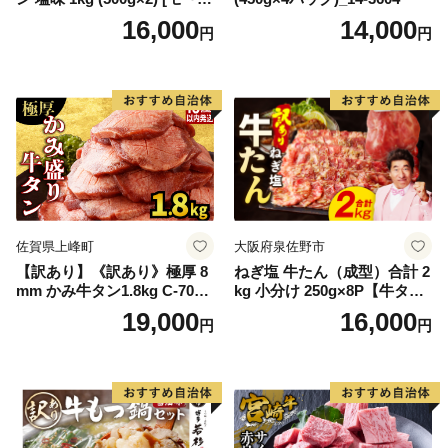
ンド 宮城県 気仙沼市 205646
16,000
14,000
円
円
60] 肉 牛肉 精肉 牛たん 牛タ
ン塩 牛たん塩 冷凍 焼肉 BB
Q アウトドア バーベキュー
厚切り タン
佐賀県上峰町
大阪府泉佐野市
【訳あり】《訳あり》極厚 8
ねぎ塩 牛たん（成型）合計 2
mm かみ牛タン1.8kg C-709-
kg 小分け 250g×8P【牛タン
AS
牛肉 焼肉用 薄切り 訳あり サ
19,000
16,000
円
円
イズ不揃い】