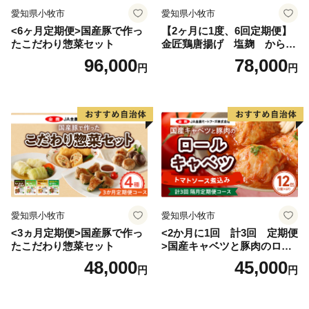
愛知県小牧市
愛知県小牧市
<6ヶ月定期便>国産豚で作っ
【2ヶ月に1度、6回定期便】
たこだわり惣菜セット
金匠鶏唐揚げ 塩麹 からあ
げ
96,000
78,000
円
円
愛知県小牧市
愛知県小牧市
<3ヵ月定期便>国産豚で作っ
<2か月に1回 計3回 定期便
たこだわり惣菜セット
>国産キャベツと豚肉のロー
ルキャベツ（6P入り）
48,000
45,000
円
円