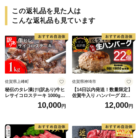
この返礼品を見た人は
こんな返礼品も見ています
佐賀県上峰町
佐賀県神埼市
秘伝のタレ漬け!(訳あり)牛ヒ
【14日以内発送！数量限定】
レサイコロステーキ 1000g
佐賀牛入り ハンバーグ 22個
【B-1098-AS】
2.6kg(120g×22個)【佐賀牛
10,000
12,000
円
円
黒毛和牛 ブランド牛 九州 ハ
ンバーグ 牛肉 豚肉 国産 お弁
当 おかず 惣菜 おすすめ 人
気】(H083106)