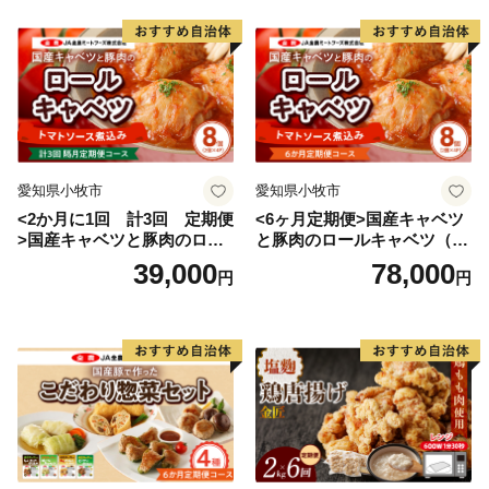
愛知県小牧市
愛知県小牧市
<2か月に1回 計3回 定期便
<6ヶ月定期便>国産キャベツ
>国産キャベツと豚肉のロー
と豚肉のロールキャベツ（4P
ルキャベツ（4P入り）
入り）
39,000
78,000
円
円