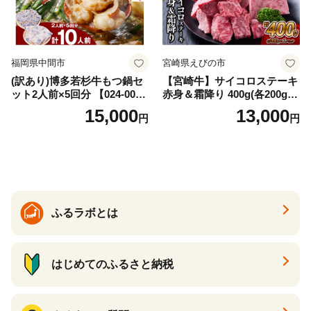
福岡県中間市
宮崎県えびの市
(訳あり)博多若杉牛もつ鍋セ
【宮崎牛】サイコロステーキ
ット2人前×5回分 【024-002
赤身＆霜降り 400g(各200g×
7】
１P 計2P) 真空パック 冷凍
15,000
13,000
円
円
ふるラボとは
はじめてのふるさと納税