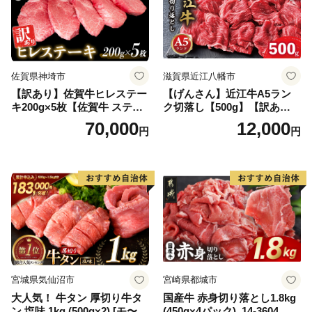
佐賀県神埼市
滋賀県近江八幡市
【訳あり】佐賀牛ヒレステー
【げんさん】近江牛A5ラン
キ200g×5枚【佐賀牛 ステー
ク切落し【500g】【訳あり】
キ ブランド肉 ヒレ肉 フィレ
【DG12W】
70,000
12,000
円
円
肉 ジューシー ヘルシー】(H0
65175)
宮城県気仙沼市
宮崎県都城市
大人気！ 牛タン 厚切り牛タ
国産牛 赤身切り落とし1.8kg
ン 塩味 1kg (500g×2) [モ〜ラ
(450g×4パック)_14-3604