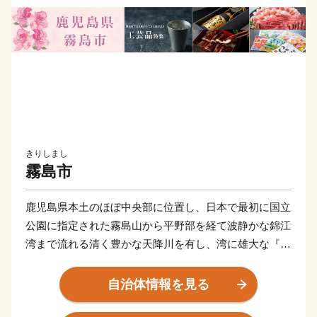
きりしまし
霧島市
鹿児島県本土のほぼ中央部に位置し、日本で最初に国立
公園に指定された霧島山から平野部を経て波静かな錦江
湾まで流れる清く豊かな天降川を有し、湾に雄大な『桜
島』を望めます。その流域に広がる豊かな田園、山麓か
ら平野部まで温泉群等を有し、海、山、川、田園、温泉
自治体情報を見る
など多彩で豊かな地域です。