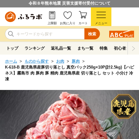
令和８年熊本地震 災害支援寄付受付について
上限額
お気に入り
カート
メニュー
検索
トップ
ランキング
返礼品一覧
まち一覧
特集
初心者ガイド
ホーム
ものから探す
お肉
豚肉
K-618-B 鹿児島県産豚切り落とし 真空パック250g×10P(計2.5kg)【ハピ
ネス】霧島市 肉 豚肉 豚 精肉 鹿児島県産 切り落とし セット 小分け 冷
凍