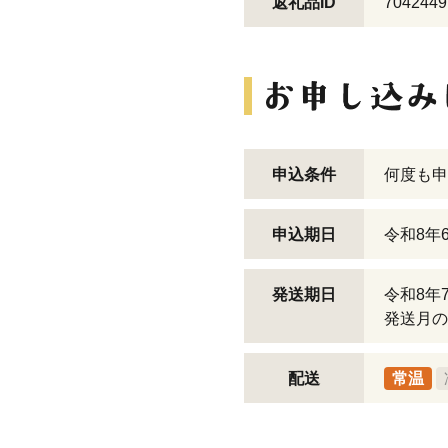
返礼品ID
7042449
申込条件
何度も申
申込期日
令和8年
発送期日
令和8年
発送月の
配送
常温