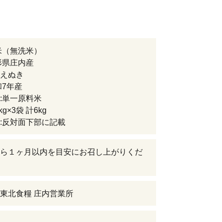
米（無洗米）
形県庄内産
えぬき
和7年産
:単一原料米
g×3袋 計6kg
:反対面下部に記載
ら１ヶ月以内を目安にお召し上がりくだ
東北食糧 庄内営業所