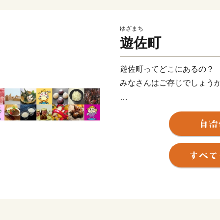
ゆざまち
遊佐町
遊佐町ってどこにあるの？
みなさんはご存じでしょう
答えは「山形のおでこ」で
山形県を人の横顔に見立て
いう地理的な特徴がありま
遊佐町は山・海・川・平野
町のシンボルは、日本ジオ
その山麓から湧き出るきれ