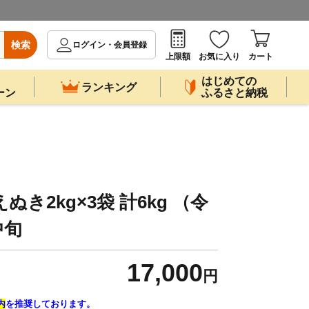
検索
ログイン・会員登録
上限額
お気に入り
カート
はじめての
ランキング
ーン
ふるさと納税
き2kg×3袋 計6kg （令
中旬
17,000
円
内
を推奨しております。