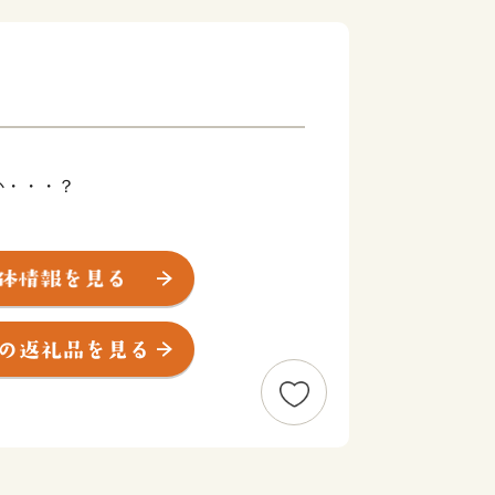
か・・・？
す！
ると、遊佐町がおでこの位置に当たると
す。
と自然豊かな町です。
パークにも認定された名峰「鳥海山」
いな水は遊佐町で作られているすべての