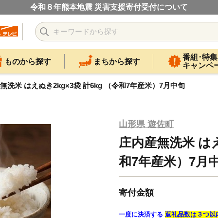
令和８年熊本地震 災害支援寄付受付について
番組･特集
ものから探す
まちから探す
キャンペ
無洗米 はえぬき2kg×3袋 計6kg （令和7年産米）7月中旬
山形県 遊佐町
庄内産無洗米 はえぬ
和7年産米）7月
寄付金額
一度に決済する
返礼品数は３つ以