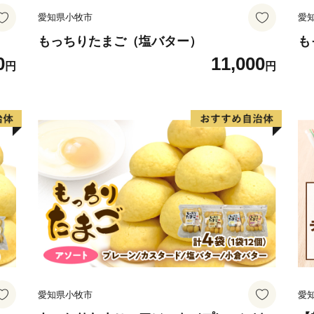
愛知県小牧市
愛
もっちりたまご（塩バター）
も
0
11,000
円
円
愛知県小牧市
愛