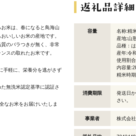
るお米は、春になると鳥海山
容量
名称:精
もおいしいお米の産地です。
産地:山
品質のバラつきが無く、非常
品種：は
ランスの取れたお米です。
産年:令
使用割合
内容量:2k
に手軽に、栄養分を逃がさず
精米時期
めた無洗米認定基準に認証さ
消費期限
発送日か
さい。
安全なお米をお届けいたしま
事業者
株式会社