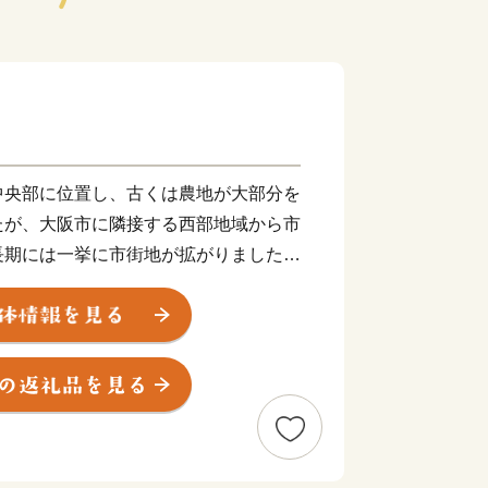
中央部に位置し、古くは農地が大部分を
たが、大阪市に隣接する西部地域から市
長期には一挙に市街地が拡がりました。
ーカーの企業城下町として発展を遂げる
景に各種行政サービスを充実させ、公共
めてきた結果、現在では日常生活を支え
の到達点に達し、成熟した都市としての
す。