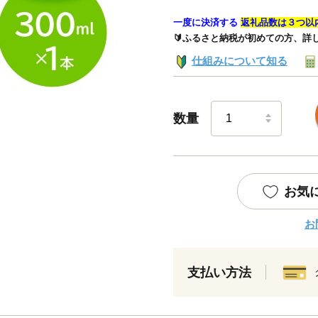
一度に決済する
返礼品数は３つ以
🔰ふるさと納税が初めての方、詳
仕組みについて知る
数量
お気
お
支払い方法