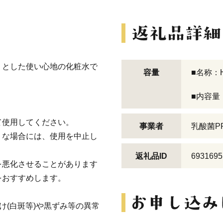
りとした使い心地の化粧水で
容量
■名称：
■内容量：
て使用してください。
事業者
乳酸菌P
うな場合には、使用を中止し
返礼品ID
6931695
を悪化させることがあります
をおすすめします。
け(白斑等)や黒ずみ等の異常