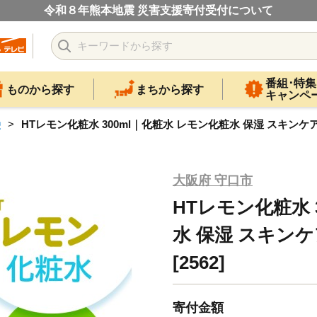
令和８年熊本地震 災害支援寄付受付について
番組･特集
ものから探す
まちから探す
キャンペ
鹸
HTレモン化粧水 300ml｜化粧水 レモン化粧水 保湿 スキンケア 柑
大阪府 守口市
HTレモン化粧水 
水 保湿 スキンケ
[2562]
寄付金額