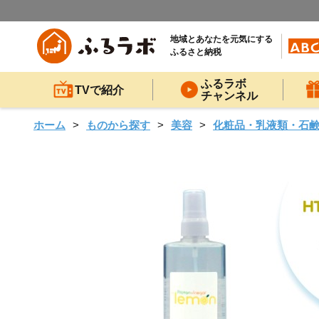
地域とあなたを元気にする
ふるさと納税
ふるラボ
TVで紹介
チャンネル
ホーム
ものから探す
美容
化粧品・乳液類・石