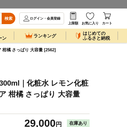
検索
ログイン・会員登録
上限額
お気に入り
カート
はじめての
ランキング
ーン
ふるさと納税
橘 さっぱり 大容量 [2562]
300ml｜化粧水 レモン化粧
ア 柑橘 さっぱり 大容量
29,000
在庫あり
円