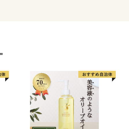
市内の交通機関は、大阪市中
営地下鉄や、大阪空港まで約
り、主要道路は、国道1号
備され、各都市を結ぶ交通
"