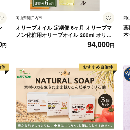
岡山県瀬戸内市
岡
レ
オリーブオイル 定期便 6ヶ月 オリーブマ
薬
ノン化粧用オリーブオイル 200ml オリー
本
ブ オイル 美容 スキンケア 化粧用 油 オリ
0
94,000
円
円
ーブ油 お楽しみ