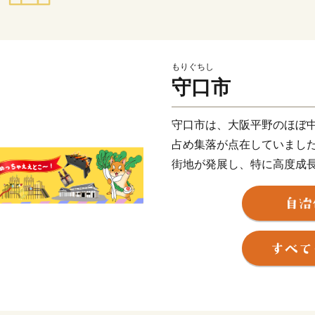
もりぐちし
守口市
守口市は、大阪平野のほぼ
占め集落が点在していまし
街地が発展し、特に高度成
また、早くから大手家電メ
とともに安定した税収を背
施設や都市基盤の整備を進
る基本的な施設整備は一定
機能を備えるに至っていま