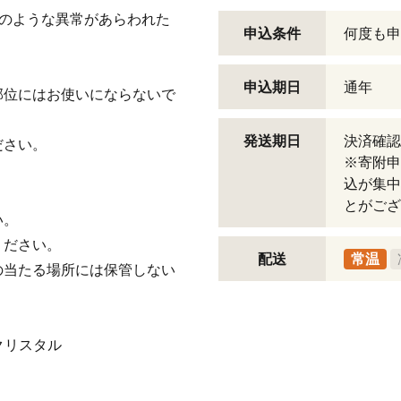
記のような異常があらわれた
申込条件
何度も申
申込期日
通年
部位にはお使いにならないで
発送期日
決済確認
ださい。
※寄附申
込が集中
とがござ
い。
ください。
配送
常温
の当たる場所には保管しない
クリスタル