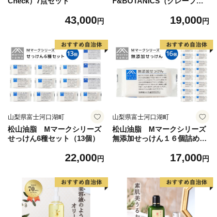
Check）7点セット
F&BOTANICS（グレープフ
ルーツ）
43,000
19,000
円
円
山梨県富士河口湖町
山梨県富士河口湖町
松山油脂 Mマークシリーズ
松山油脂 Mマークシリーズ
せっけん6種セット（13個）
無添加せっけん１６個詰め合
わせ
22,000
17,000
円
円