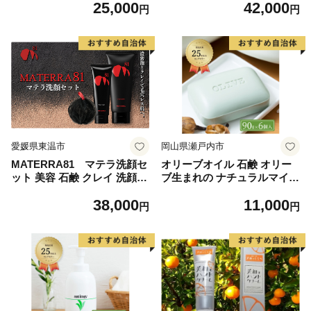
25,000
42,000
ビタミンC
ン セラム
円
円
愛媛県東温市
岡山県瀬戸内市
MATERRA81 マテラ洗顔セ
オリーブオイル 石鹸 オリー
ット 美容 石鹸 クレイ 洗顔フ
ブ生まれの ナチュラルマイン
ォーム マテラ 泡立てネット
ド せっけん 6個 セット 固形
38,000
11,000
石鹸 天然保湿成分 浴用せっ
円
円
けん 香り付き バスアイテム
バスグッズ ナチュラル石鹸