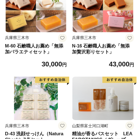
兵庫県三木市
兵庫県三木市
M-60 石鹸職人お薦め「無添
N-16 石鹸職人お薦め「無添
加バラエティセット」
加贅沢彩りセット」
30,000
43,000
円
円
兵庫県三木市
山梨県富士河口湖町
D-43 洗顔せっけん（Natura
精油が香るバスセット LEA