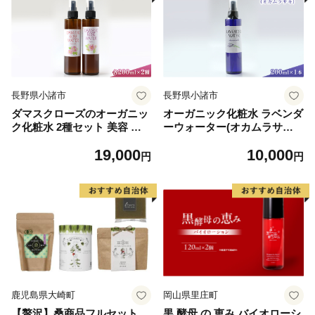
長野県小諸市
長野県小諸市
ダマスクローズのオーガニッ
オーガニック化粧水 ラベンダ
ク化粧水 2種セット 美容 グ
ーウォーター(オカムラサキ)
ッズ スキンケア 浅間山 高原
200ml 美容 グッズ スキンケ
19,000
10,000
大切 有機栽培 伏流水 自然 保
ア 浅間山 高原 大切 有機栽培
円
円
湿
伏流水 自然 保湿
鹿児島県大崎町
岡山県里庄町
【贅沢】桑商品フルセット
黒 酵母 の 恵み バイオローシ