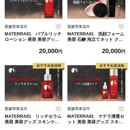
愛媛県東温市
愛媛県東温市
MATERRA81 バブルリッチ
MATERRA81 洗顔フォーム
ローション 美容 美容グッズ
美容 石鹸 泡立てネット クレ
スキンケア 化粧水 ナノバブ
イ マテラ 毛穴 ケア 黒ずみ
20,000
20,000
ル マテラ ナイアシンアミド
くすみ
円
円
保湿
愛媛県東温市
愛媛県東温市
MATERRA81 リッチセラム
MATERRA81 マテラ浸透セ
美容 美容グッズ スキンケア
ット 美容 美容グッズ スキン
美容液 マテラ ナノカプセル
ケア 美容液 化粧水 ローショ