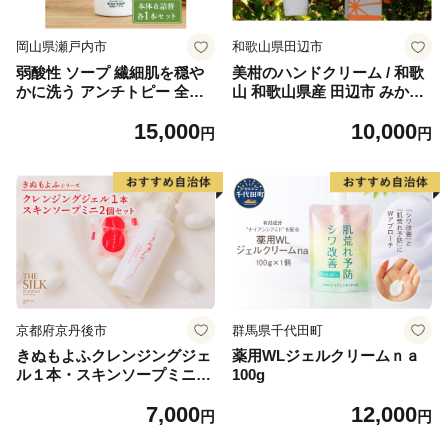
岡山県瀬戸内市
和歌山県田辺市
弱酸性 ソープ 繊細肌を穏や
美柑のハンドクリーム / 和歌
かに洗う アンチトピー 全身
山 和歌山県産 田辺市 みかん
用 ソープ泡 本体＆詰替 セッ
ハンドクリーム ハンドケア
15,000
10,000
ト バスアイテム バスグッズ
保湿【ktr002-1】
円
円
泡ソープ 全身用洗浄料 ボデ
ィソープ 全身ソープ こども
大人 ボディケア
京都府京丹後市
群馬県千代田町
きぬもよふクレンジングジェ
薬用WLジェルクリームｎａ
ル１本・スキンソープミニ2
100g
個セット
7,000
12,000
円
円