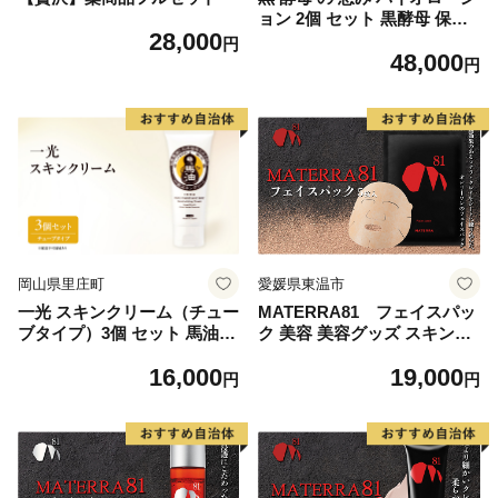
ョン 2個 セット 黒酵母 保湿
28,000
美容 美肌 無香料 無着色 自然
円
48,000
トレハロース スキンケア 化
円
粧水 加齢 潤い キメ 乾燥 安
心
岡山県里庄町
愛媛県東温市
一光 スキンクリーム（チュー
MATERRA81 フェイスパッ
ブタイプ）3個 セット 馬油
ク 美容 美容グッズ スキンケ
ハンドクリーム ハンドケア
ア シート マスク マテラ 毛穴
16,000
19,000
保湿 美容 美肌 食物エキス ハ
黒ずみ 保湿 ケア クレイ
円
円
ーブ 日用品 無香料 無着色 美
容グッズ スキンケア 植物エ
キス