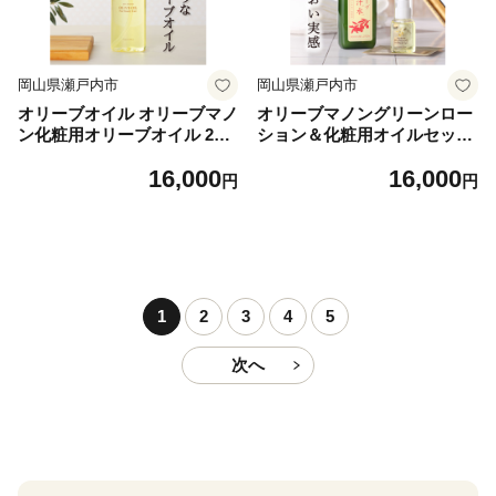
岡山県瀬戸内市
岡山県瀬戸内市
オリーブオイル オリーブマノ
オリーブマノングリーンロー
ン化粧用オリーブオイル 200
ション＆化粧用オイルセット
ml オリーブ オイル 美容 スキ
美容グッズ スキンケア 化粧
16,000
16,000
ンケア 化粧用 油 オリーブ油
水
円
円
1
2
3
4
5
次へ