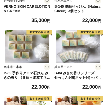
群馬県千代田町
兵庫県三木市
VERNO SKIN CARELOTION
B-140 洗顔せっけん（Natura
& CREAM
Check）3個セット
35,000
22,000
円
円
兵庫県三木市
兵庫県三木市
B-85 手作りアロマ石けん み
B-84 みきの香りシリーズ
きの香り （８個＋泡立てネッ
せっけん5個(ネット付)＋バス
ト付）
ソルト(8袋)セット
22,000
22,000
円
円