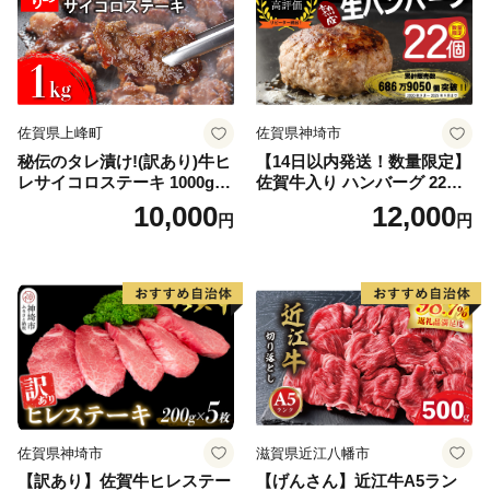
佐賀県上峰町
佐賀県神埼市
秘伝のタレ漬け!(訳あり)牛ヒ
【14日以内発送！数量限定】
レサイコロステーキ 1000g
佐賀牛入り ハンバーグ 22個
【B-1098-AS】
2.6kg(120g×22個)【佐賀牛
10,000
12,000
円
円
黒毛和牛 ブランド牛 九州 ハ
ンバーグ 牛肉 豚肉 国産 お弁
当 おかず 惣菜 おすすめ 人
気】(H083106)
佐賀県神埼市
滋賀県近江八幡市
【訳あり】佐賀牛ヒレステー
【げんさん】近江牛A5ラン