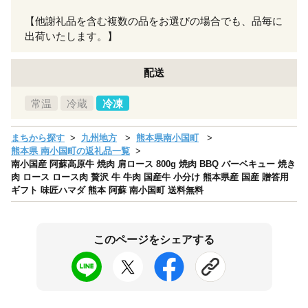
【他謝礼品を含む複数の品をお選びの場合でも、品毎に
出荷いたします。】
配送
常温
冷蔵
冷凍
まちから探す
九州地方
熊本県南小国町
熊本県 南小国町の返礼品一覧
南小国産 阿蘇高原牛 焼肉 肩ロース 800g 焼肉 BBQ バーベキュー 焼き
肉 ロース ロース肉 贅沢 牛 牛肉 国産牛 小分け 熊本県産 国産 贈答用
ギフト 味匠ハマダ 熊本 阿蘇 南小国町 送料無料
このページをシェアする