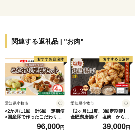
感で味わってください。
【お問い合わせ先】
南小国町ふるさと納税問い合わせセンター
電話番号：050-3619-9166
関連する返礼品 | "お肉"
（平日：9時～17時（土日祝除く））
メールアドレス：furusato@smo-minamioguni.co.jp
【南小国町ふるさと納税 指定業務委託先】
株式会社SMO南小国
〒869-2401
熊本県阿蘇郡南小国町赤馬場1882-1
問合せフォーム：
愛知県小牧市
愛知県小牧市
https://www.town.minamioguni.lg.jp/post_1.html
<2か月に1回 計6回 定期便
【2ヶ月に1度、3回定期便】
※メール・問合わせフォームでのお問合せは随時受け付
>国産豚で作ったこだわり惣
金匠鶏唐揚げ 塩麹 からあ
けております。
菜セット
げ
96,000
39,000
円
円
※営業時間外のお問合せは翌営日以降の対応となりま