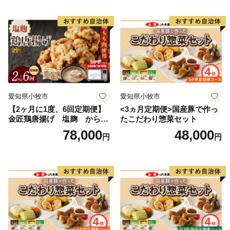
す。
愛知県小牧市
愛知県小牧市
【2ヶ月に1度、6回定期便】
<3ヵ月定期便>国産豚で作っ
金匠鶏唐揚げ 塩麹 からあ
たこだわり惣菜セット
げ
78,000
48,000
円
円