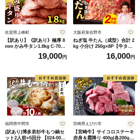
佐賀県上峰町
大阪府泉佐野市
【訳あり】《訳あり》極厚 8
ねぎ塩 牛たん（成型）合計 2
mm かみ牛タン1.8kg C-709-
kg 小分け 250g×8P【牛タン
AS
牛肉 焼肉用 薄切り 訳あり サ
19,000
16,000
円
円
イズ不揃い】
福岡県中間市
宮崎県えびの市
(訳あり)博多若杉牛もつ鍋セ
【宮崎牛】サイコロステーキ
ット2人前×5回分 【024-002
赤身＆霜降り 400g(各200g×