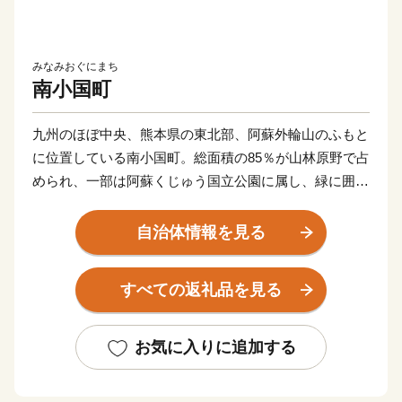
みなみおぐにまち
南小国町
九州のほぼ中央、熊本県の東北部、阿蘇外輪山のふもと
に位置している南小国町。総面積の85％が山林原野で占
められ、一部は阿蘇くじゅう国立公園に属し、緑に囲ま
れた人口約4,000人の純農村です。
自治体情報を見る
全国的に知られる名湯「黒川温泉」をはじめ多くの温泉
地を有し、観光業が盛んな南小国町には自然を肌で感じ
すべての返礼品を見る
られるスポット、郷土料理や地元食材を使ったカフェな
ども揃っており、国内外からたくさんの観光客の皆様に
訪れていただいております。
お気に入りに追加する
是非南小国町にお越しいただき『自然・食・文化』を五