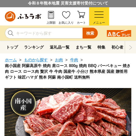
令和８年熊本地震 災害支援寄付受付について
上限額
お気に入り
カート
メニュー
検索
トップ
ランキング
返礼品一覧
まち一覧
特集
初心者ガイド
ホーム
ものから探す
お肉
牛肉
南小国産 阿蘇高原牛 焼肉 肩ロース 800g 焼肉 BBQ バーベキュー 焼き
肉 ロース ロース肉 贅沢 牛 牛肉 国産牛 小分け 熊本県産 国産 贈答用
ギフト 味匠ハマダ 熊本 阿蘇 南小国町 送料無料