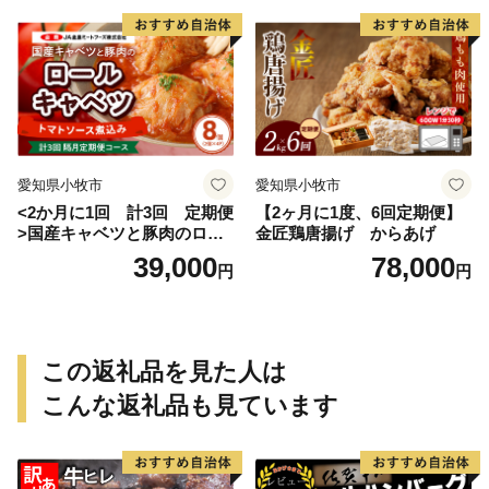
愛知県小牧市
愛知県小牧市
<2か月に1回 計3回 定期便
【2ヶ月に1度、6回定期便】
>国産キャベツと豚肉のロー
金匠鶏唐揚げ からあげ
ルキャベツ（4P入り）
39,000
78,000
円
円
この返礼品を見た人は
こんな返礼品も見ています