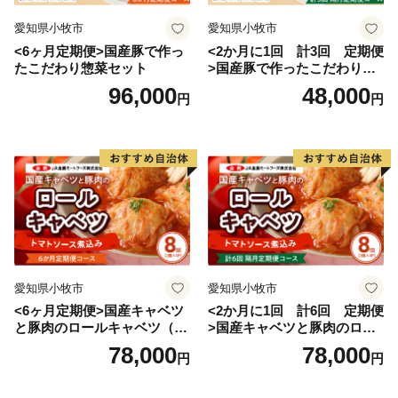
愛知県小牧市
愛知県小牧市
<6ヶ月定期便>国産豚で作っ
<2か月に1回 計3回 定期便
たこだわり惣菜セット
>国産豚で作ったこだわり惣
菜セット
96,000
48,000
円
円
愛知県小牧市
愛知県小牧市
<6ヶ月定期便>国産キャベツ
<2か月に1回 計6回 定期便
と豚肉のロールキャベツ（4P
>国産キャベツと豚肉のロー
入り）
ルキャベツ（4P入り）
78,000
78,000
円
円