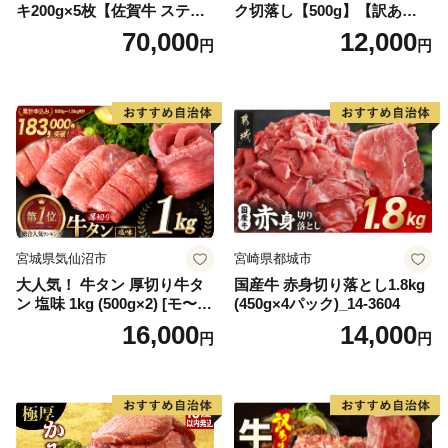
キ200g×5枚【佐賀牛 ステー
ク切落し【500g】【訳あり】
キ ブランド肉 ヒレ肉 フィレ
【DG12W】
70,000
12,000
円
円
肉 ジューシー ヘルシー】(H0
65175)
宮城県気仙沼市
宮崎県都城市
大人気！ 牛タン 厚切り牛タ
国産牛 赤身切り落とし1.8kg
ン 塩味 1kg (500g×2) [モ〜ラ
(450g×4パック)_14-3604
ンド 宮城県 気仙沼市 205646
16,000
14,000
円
円
60] 肉 牛肉 精肉 牛たん 牛タ
ン塩 牛たん塩 冷凍 焼肉 BB
Q アウトドア バーベキュー
厚切り タン