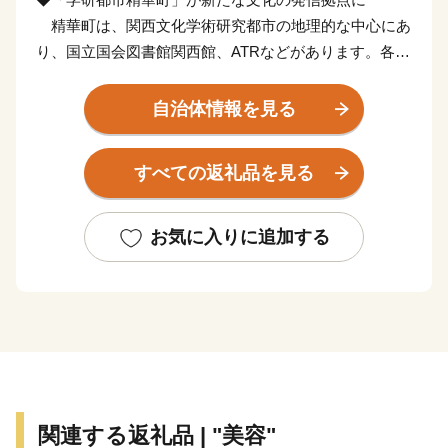
精華町は、関西文化学術研究都市の地理的な中心にあ
り、国立国会図書館関西館、ATRなどがあります。各種
文化活動をはじめサブカルチャーを含むさまざまな創作
活動などへ支援し、まちづくりを行っています。
自治体情報を見る
◆精華町の気候と特産品
すべての返礼品を見る
西部と南部はなだらかな丘陵、東部には平坦な農地が
広がり、東端には木津川が流れています。年間の平均気
温は約15度で、温暖な気候に恵まれ、洛いも、万願寺と
お気に入りに追加する
うがらし、イチゴが生産されています。
◆広報キャラクター「京町セイカ」
2013年の7月5日。多くの人たちに「精華町のことを
もっともっと知ってほしい」、「みんなで楽しみながら
地域を盛り上げたい」という思いを込めて『京町セイ
カ』は生まれました。様々なクリエイターさんとのコラ
関連する返礼品 | "美容"
ボを通じ広報キャラクターとして活躍しています。