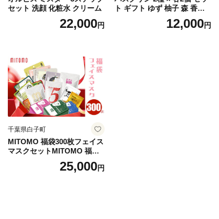
セット 洗顔 化粧水 クリーム
ト ギフト ゆず 柚子 森 香り
日用品 お風呂 バス用品 温活
22,000
12,000
円
円
アロマ 香り まとめ買い静岡
県 藤枝市 医薬部外品
千葉県白子町
MITOMO 福袋300枚フェイス
マスクセットMITOMO 福袋3
00枚フェイスマスクセット
25,000
円
ふるさと納税 パック ファイ
スパック フェイスマスク 美
容 スキンケア 福袋 千葉県 白
子町 送料無料 SHAG003