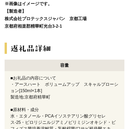
※画像はイメージです。
【製造者】
株式会社プロテックスジャパン 京都工場
京都府相楽郡精華町光台3-2-1
容量
■お礼品の内容について
・アースハート ボリュームアップ スキャルプローシ
ョン[150ml×1本]
製造地:京都府精華町
■原材料・成分
水・エタノール・PCAイソステアリン酸グリセレ
ス-25・ピロリジニルジアミノピリミジンオキシド・ビ
フィズス菌培養溶解質・乳酸桿菌/ワサビ根発酵エキ