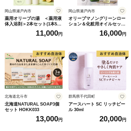
岡山県瀬戸内市
岡山県瀬戸内市
薬用オリーブの湯 ＜薬用液
オリーブマノングリーンロー
体入浴剤＞2本セット(1本500
ション＆化粧用オイルセット
ml） 美容
美容グッズ スキンケア 化粧
11,000
16,000
円
円
水
北海道北斗市
群馬県千代田町
北海道NATURAL SOAP3個
アースハート SC リッチピー
セット HOKK033
ル 30ml
13,000
20,000
円
円