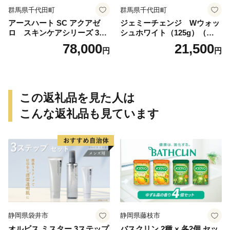
群馬県千代田町
群馬県千代田町
アースハート SC アクアゼ
ジェミーチェンジ Wウォッ
ロ スキンケアシリーズ 3点
シュホワイト（125g）（泡立
セット
てネット付）×2本 群馬県 千
78,000
21,500
円
円
代田町
この返礼品を見た人は
こんな返礼品も見ています
静岡県袋井市
静岡県藤枝市
オルビス ミスター 3ステップ
バスクリン 2種 × 各2個 セッ