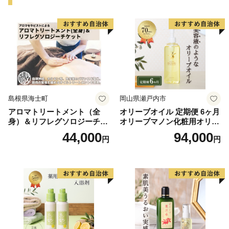
◆精華町のふるさと納税
精華町のふるさと納税は、クラウドファンディングか
ら始まりました。クリエイターさんや寄付をしてくれる
方々と精華町の事業者やまちが一体となってつくる新し
い「ふるさと納税」の形を提案します。
島根県海士町
岡山県瀬戸内市
アロマトリートメント（全
オリーブオイル 定期便 6ヶ月
身）＆リフレグソロジーチケ
オリーブマノン化粧用オリー
ット
ブオイル 200ml オリーブ オ
44,000
94,000
円
円
イル 美容 スキンケア 化粧用
油 オリーブ油 お楽しみ