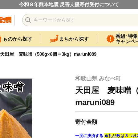
令和８年熊本地震 災害支援寄付受付について
番組･特集
ものから探す
まちから探す
キャンペ
天田屋 麦味噌（500g×6個＝3kg）maruni089
和歌山県 みなべ町
天田屋 麦味噌（5
maruni089
寄付金額
一度に決済する
返礼品数は３つ以