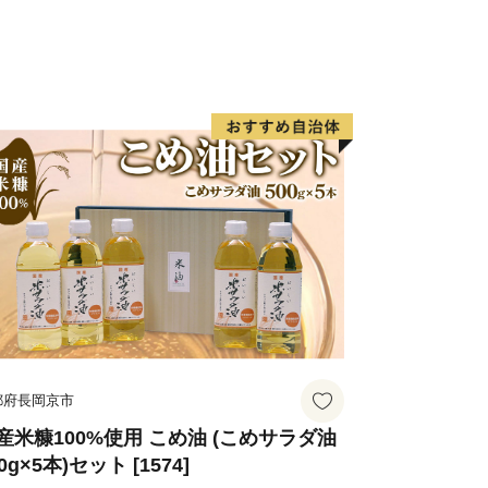
都府長岡京市
産米糠100%使用 こめ油 (こめサラダ油
0g×5本)セット [1574]