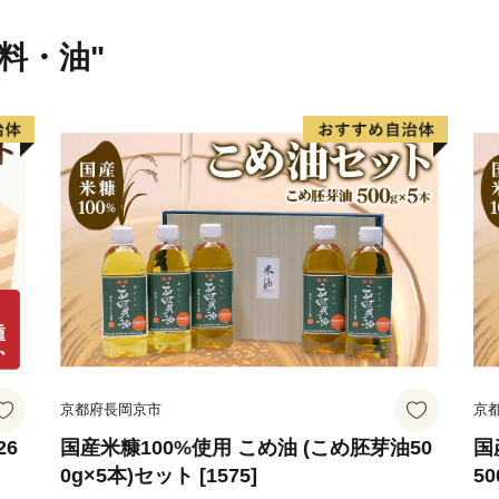
味料・油"
京都府長岡京市
京
26
国産米糠100%使用 こめ油 (こめ胚芽油50
国
0g×5本)セット [1575]
50