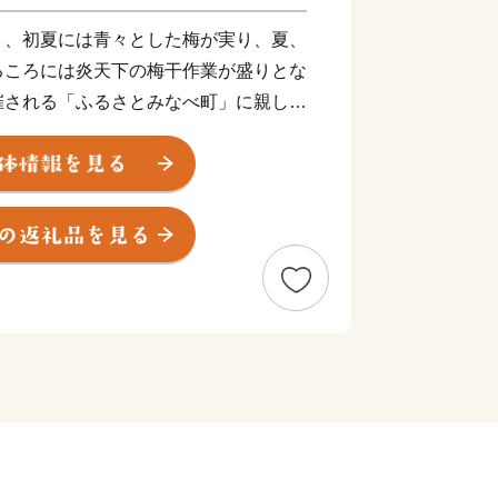
り、初夏には青々とした梅が実り、夏、
るころには炎天下の梅干作業が盛りとな
催される「ふるさとみなべ町」に親しみ
いる皆様、みなべ町を応援してください
梅を生産するシステムが、平成27年
（国際連合食糧農業機関本部）で開催され
同委員会」において、世界農業遺産に認