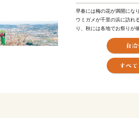
早春には梅の花が満開にな
ウミガメが千里の浜に訪れ
り、秋には各地でお祭りが
や共感を持ってくださって
ませんか。
みなべ町の基幹産業である、
12月15日（火）にFAO
た「GIAHS運営・科学合
定されました。