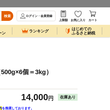
検索
ログイン・会員登録
上限額
お気に入り
カート
はじめての
ランキング
ーン
ふるさと納税
00g×6個＝3kg）
14,000
在庫あり
円
内
を推奨しております。