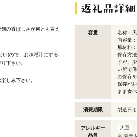
麦麹の香ばしさが何とも言え
容量
名称：天
内容量：
原材料：
ない)ので、お味噌汁にする
保存方法
すが、少
がり下さい。
い所で保
の保存を
お楽しみ下さい。
保存がお
まま食べ
消費期限
製造日よ
大豆
アレルギー
品目
※ 表示