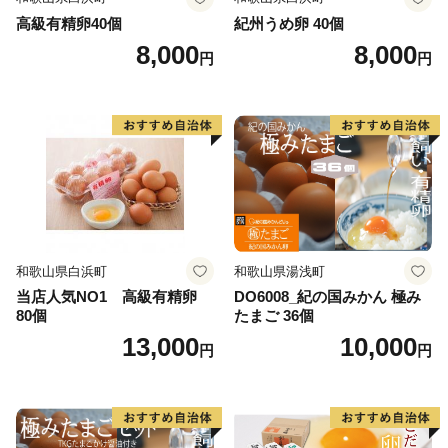
高級有精卵40個
紀州うめ卵 40個
8,000
8,000
円
円
和歌山県白浜町
和歌山県湯浅町
当店人気NO1 高級有精卵
DO6008_紀の国みかん 極み
80個
たまご 36個
13,000
10,000
円
円