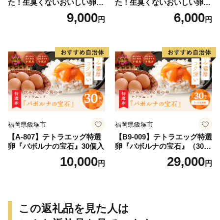
た！生臭くないおいしい卵を
た！生臭くないおいしい卵 6
味わう卵かけご飯ミニセット
個入×5P／Gbn-A03
9,000
6,000
円
円
(卵6個×2P、お米2合×1P、醤
油×1本、塩×1P)【お届け日
指定可能】／Gbn-B20
福岡県飯塚市
福岡県飯塚市
【A-807】テトラエッグ特選
【B9-009】テトラエッグ特選
卵『バボルナの宝石』30個入
卵『バボルナの宝石』（30
個/月）【3カ月定期便】
10,000
29,000
円
円
この返礼品を見た人は