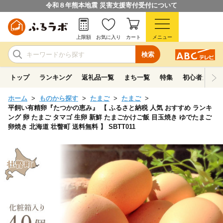
令和８年熊本地震 災害支援寄付受付について
上限額
お気に入り
カート
メニュー
検索
トップ
ランキング
返礼品一覧
まち一覧
特集
初心者ガイド
ホーム
ものから探す
たまご
たまご
平飼い有精卵『たつかの恵み』 【 ふるさと納税 人気 おすすめ ランキ
ング 卵 たまご タマゴ 生卵 新鮮 たまごかけご飯 目玉焼き ゆでたまご
卵焼き 北海道 壮瞥町 送料無料 】 SBTT011