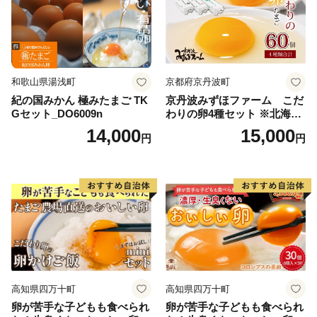
和歌山県湯浅町
京都府京丹波町
紀の国みかん 極みたまご TK
京丹波みずほファーム こだ
Gセット_DO6009n
わりの卵4種セット ※北海
道・沖縄・その他離島は配送
14,000
15,000
円
円
不可
高知県四万十町
高知県四万十町
卵が苦手な子どもも食べられ
卵が苦手な子どもも食べられ