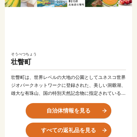
そうべつちょう
壮瞥町
壮瞥町は、世界レベルの大地の公園としてユネスコ世界
ジオパークネットワークに登録された、美しい洞爺湖、
雄大な有珠山、国の特別天然記念物に指定されている昭
和新山、火山の恵みである温泉など、 豊富な天然資源
に恵まれています。また、北海道内でも比較的温暖な気
自治体情報を見る
候を活かしたりんごやぶどうをはじめとする果樹生産、
高級菜豆、米、地熱を利用した野菜の栽培など多種多様
すべての返礼品を見る
な農作物を生産 する「農業と観光のまち」です。