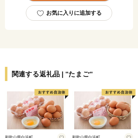
また、昭和の大横綱・北の湖の生誕地であるとともに、
お気に入りに追加する
冬季の呼び物として人気のあるスポーツ雪合戦を開発
し、国内外に普及させるなど町民一丸となった取り組み
は、 まさに壮瞥町の誇れる財産です。
壮瞥町への皆さまのお越しを心からお待ちしておりま
す。
関連する返礼品 | "たまご"
和歌山県白浜町
和歌山県白浜町