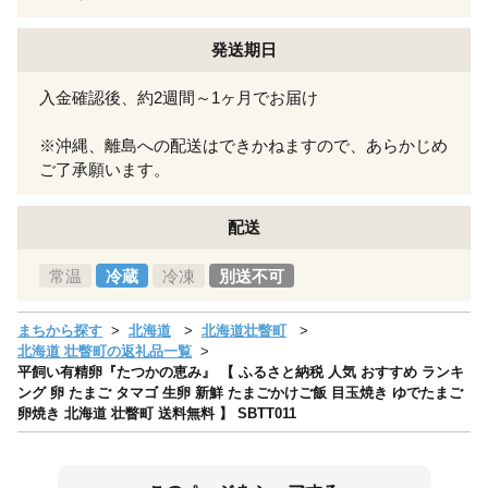
発送期日
入金確認後、約2週間～1ヶ月でお届け
※沖縄、離島への配送はできかねますので、あらかじめ
ご了承願います。
配送
常温
冷蔵
冷凍
別送不可
まちから探す
北海道
北海道壮瞥町
北海道 壮瞥町の返礼品一覧
平飼い有精卵『たつかの恵み』 【 ふるさと納税 人気 おすすめ ランキ
ング 卵 たまご タマゴ 生卵 新鮮 たまごかけご飯 目玉焼き ゆでたまご
卵焼き 北海道 壮瞥町 送料無料 】 SBTT011