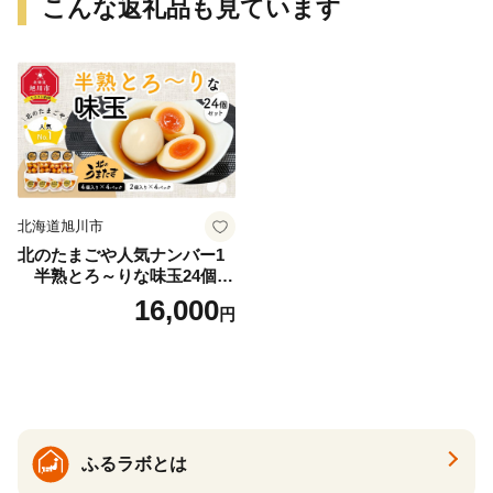
こんな返礼品も見ています
北海道旭川市
北のたまごや人気ナンバー1
半熟とろ～りな味玉24個入
りセット_00309
16,000
円
ふるラボとは